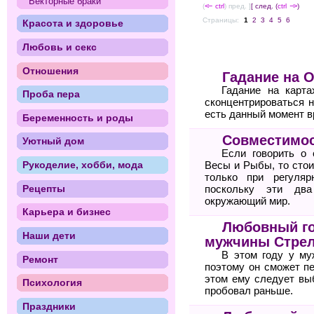
Векторные браки
(
<--
ctrl
) пред. ]
[ след. (
ctrl
-->
)
Страницы:
1
2
3
4
5
6
Красота и здоровье
Любовь и секс
Отношения
Гадание на 
Гадание на карт
Проба пера
сконцентрироваться н
есть данный момент в
Беременность и роды
Совместимос
Уютный дом
Если говорить о 
Рукоделие, хобби, мода
Весы и Рыбы, то стои
только при регуля
Рецепты
поскольку эти два
окружающий мир.
Карьера и бизнес
Любовный го
Наши дети
мужчины Стре
В этом году у му
Ремонт
поэтому он сможет п
этом ему следует вы
Психология
пробовал раньше.
Праздники