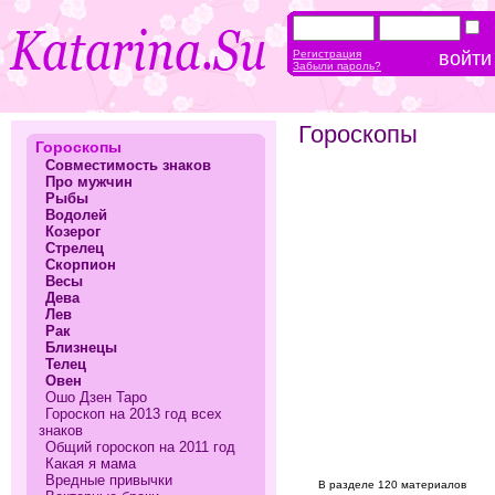
Регистрация
Забыли пароль?
Гороскопы
Гороскопы
Совместимость знаков
Про мужчин
Рыбы
Водолей
Козерог
Стрелец
Скорпион
Весы
Дева
Лев
Рак
Близнецы
Телец
Овен
Ошо Дзен Таро
Гороскоп на 2013 год всех
знаков
Общий гороскоп на 2011 год
Какая я мама
Вредные привычки
В разделе 120 материалов