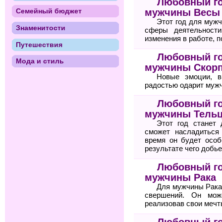
Любовный го
мужчины Весы
Семейный бюджет
Этот год для муж
Знаменитости
сферы деятельност
изменения в работе, 
Путешествия
Любовный го
Мода и стиль
мужчины Скор
Новые эмоции, в
радостью одарит мужч
Любовный го
мужчины Тель
Этот год станет
сможет насладиться
время он будет особ
результате чего добь
Любовный го
мужчины Рака
Для мужчины Рака
свершений. Он мож
реализовав свои мечт
Любовный го