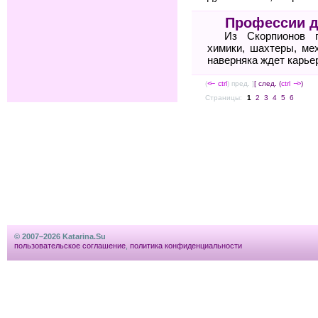
Профессии д
Из Скорпионов п
химики, шахтеры, ме
наверняка ждет карье
(
<--
ctrl
) пред. ]
[ след. (
ctrl
-->
)
Страницы:
1
2
3
4
5
6
© 2007–2026 Katarina.Su
пользовательское соглашение
,
политика конфиденциальности