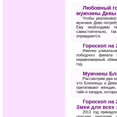
Любовный го
мужчины Девы
Чтобы реализоват
мужчине Деве потреб
Ему необходимо п
самостоятельно, т
оправдаются.
Гороскоп на 
Именно уникальна
победного финала 
неравномерный, обма
год.
Мужчины Бл
Рассмотрим два н
это Близнецы и Дева
притягивают женщин
тайн и загадок, котор
Гороскоп на 
Змеи для всех 
2013 год принадл
опасная рептилия 