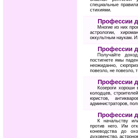
специальные правила
стихиями.
Профессии 
Многие из них про
астрологии, хиром
оккультным наукам. И
Профессии д
Получайте дохо
постигнете ямы паден
неожиданно, сюрпри
повезло, не повезло, 
Профессии д
Козероги хороши 
колодцев, строителей
юристов, антикваро
администраторов, пол
Профессии д
К начальству ил
против него. Им от
коневодства до охо
духовенство, астроном