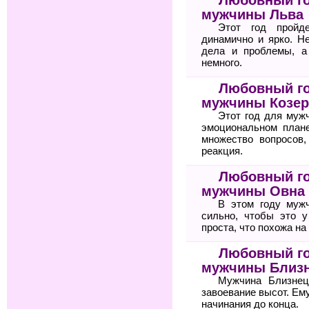
мужчины Льва
Этот год пройд
динамично и ярко. Н
дела и проблемы, а
немного.
Любовный го
мужчины Козер
Этот год для муж
эмоциональном план
множество вопросов
реакция.
Любовный го
мужчины Овна
В этом году мужч
сильно, чтобы это у
проста, что похожа на
Любовный го
мужчины Близ
Мужчина Близнец
завоевание высот. Ему
начинания до конца.