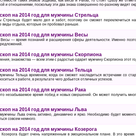
стимости таких знаков Зодиака, как Весы и Рыбы, то стоит сразу же отмет
бой и отношениями, поскольку эти два знака совершенно по-разному видят о
коп на 2014 год для мужчины Стрельца
ы Стрельца будет мало дел и забот, поэтому он сможет переключиться н
е виды отдыха, которые он пробовал раньше.
коп на 2014 год для мужчины Весы
ы Весы — время познаний и расширения сферы деятельности. Именно поэт
предложений.
коп на 2014 год для мужчины Скорпиона
ения, знакомства — всем этим с радостью одарит мужчину Скорпиона этот го
коп на 2014 год для мужчины Тельца
мужчины Тельца временем, когда он сможет насладиться встречами со ста
оситься к работе, в результате чего добьется отличных успехов.
коп на 2014 год для мужчины Рака
то незабываемое время побед и новых свершений. Он может получить много
коп на 2014 год для мужчины Льва
 мужчины Льва очень активно, динамично и ярко. Необходимо будет момент
ться совсем немного.
коп на 2014 год для мужчины Козерога
 Козерога будет очень напряженным в эмоциональном плане. В это время