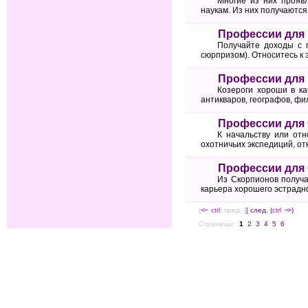
Многие из них проявл
наукам. Из них получаютс
Профессии для
Получайте доходы с 
сюрпризом). Относитесь к 
Профессии для 
Козероги хороши в ка
антикваров, географов, фи
Профессии для
К начальству или отн
охотничьих экспедиций, от
Профессии для
Из Скорпионов получа
карьера хорошего эстрадно
(
<--
ctrl
) пред. ]
[ след. (
ctrl
-->
)
Страницы:
1
2
3
4
5
6