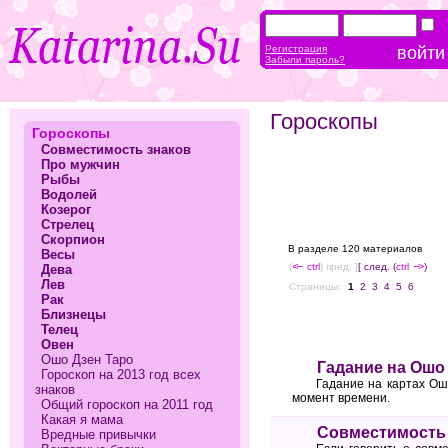
Регистрация
Забыли пароль?
Гороскопы
Гороскопы
Совместимость знаков
Про мужчин
Рыбы
Водолей
Козерог
Стрелец
Скорпион
В разделе 120 материалов
Весы
(
<--
ctrl
) пред. ]
[ след. (
ctrl
-->
)
Дева
Лев
Страницы:
1
2
3
4
5
6
Рак
Близнецы
Телец
Овен
Ошо Дзен Таро
Гадание на Ошо
Гороскоп на 2013 год всех
Гадание на картах Ош
знаков
момент времени.
Общий гороскоп на 2011 год
Какая я мама
Совместимость
Вредные привычки