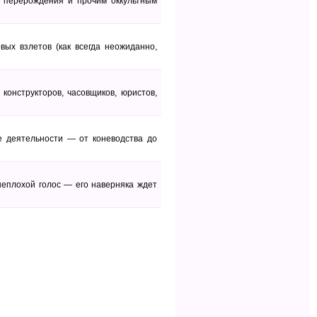
и перерождения и прочим оккультным
ых взлетов (как всегда неожиданно,
 конструкторов, часовщиков, юристов,
е деятельности — от коневодства до
неплохой голос — его наверняка ждет