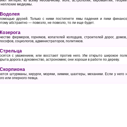
яют интерес ко всему необычному: йоге, астрологии, хиромантии, теори
я неплохие медиумы.
 Водолея
помощью друзей. Только с ними постигнете ямы падения и пики финансов
этому абстрактно — повезло, не повезло, то ли еще будет.
Козерога
честве фермеров, горняков, копателей колодцев, строителей дорог, домов,
лософов, социологов, администраторов, политиков.
 Стрельца
осятся с уважением, или восстают против него. Им открыто широкое пол
крыта дорога в духовенство, астрономию; они хороши в работе по дереву.
 Скорпиона
ются штурманы, хирурги, моряки, химики, шахтеры, механики. Если у него 
го или оперного певца.