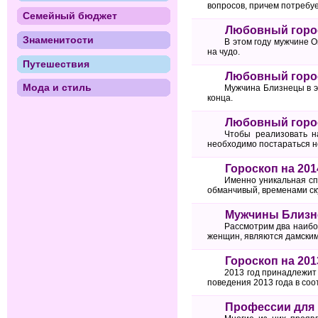
вопросов, причем потребу
Семейный бюджет
Любовный горос
Знаменитости
В этом году мужчине О
на чудо.
Путешествия
Любовный горос
Мода и стиль
Мужчина Близнецы в эт
конца.
Любовный горос
Чтобы реализовать н
необходимо постараться не
Гороскоп на 201
Именно уникальная сп
обманчивый, временами ску
Мужчины Близн
Рассмотрим два наибо
женщин, являются дамскими
Гороскоп на 201
2013 год принадлежит
поведения 2013 года в соо
Профессии для