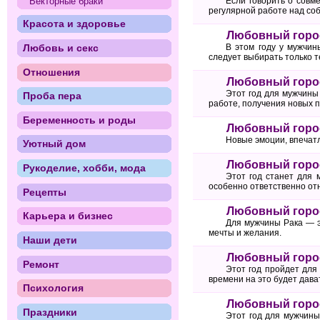
Векторные браки
Если говорить о совме
регулярной работе над со
Красота и здоровье
Любовный горос
В этом году у мужчин
Любовь и секс
следует выбирать только т
Отношения
Любовный горос
Этот год для мужчин
Проба пера
работе, получения новых 
Беременность и роды
Любовный горос
Новые эмоции, впечатл
Уютный дом
Любовный горос
Рукоделие, хобби, мода
Этот год станет для 
особенно ответственно отн
Рецепты
Любовный горос
Карьера и бизнес
Для мужчины Рака — э
мечты и желания.
Наши дети
Любовный горос
Ремонт
Этот год пройдет для
времени на это будет дава
Психология
Любовный горос
Праздники
Этот год для мужчины