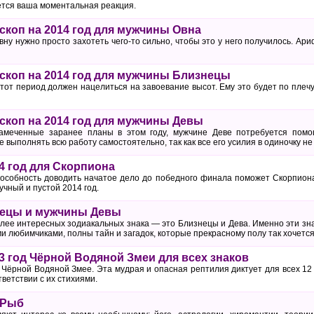
ется ваша моментальная реакция.
коп на 2014 год для мужчины Овна
вну нужно просто захотеть чего-то сильно, чтобы это у него получилось. Ар
коп на 2014 год для мужчины Близнецы
от период должен нацелиться на завоевание высот. Ему это будет по плечу
коп на 2014 год для мужчины Девы
амеченные заранее планы в этом году, мужчине Деве потребуется помо
 выполнять всю работу самостоятельно, так как все его усилия в одиночку н
4 год для Скорпиона
особность доводить начатое дело до победного финала поможет Скорпион
чный и пустой 2014 год.
ецы и мужчины Девы
лее интересных зодиакальных знака — это Близнецы и Дева. Именно эти зна
 любимчиками, полны тайн и загадок, которые прекрасному полу так хочется
3 год Чёрной Водяной Змеи для всех знаков
 Чёрной Водяной Змее. Эта мудрая и опасная рептилия диктует для всех 12
тветствии с их стихиями.
 Рыб