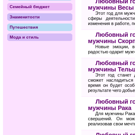
Любовный го
мужчины Весы
Семейный бюджет
Этот год для муж
Знаменитости
сферы деятельност
изменения в работе, 
Путешествия
Любовный го
Мода и стиль
мужчины Скор
Новые эмоции, в
радостью одарит мужч
Любовный го
мужчины Тель
Этот год станет
сможет насладиться
время он будет особ
результате чего добь
Любовный го
мужчины Рака
Для мужчины Рака
свершений. Он мож
реализовав свои мечт
Любовный го