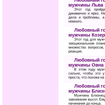
мужчины Льва
Этот год пройд
динамично и ярко. Н
дела и проблемы, а
немного.
Любовный го
мужчины Козер
Этот год для муж
эмоциональном план
множество вопросов
реакция.
Любовный го
мужчины Овна
В этом году мужч
сильно, чтобы это у
проста, что похожа на
Любовный го
мужчины Близ
Мужчина Близнец
завоевание высот. Ему
начинания до конца.