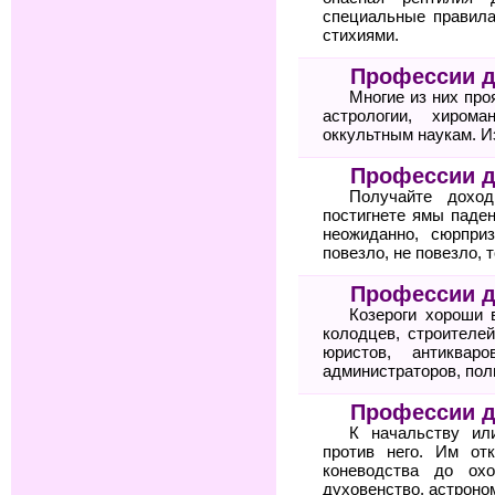
специальные правила
стихиями.
Профессии 
Многие из них про
астрологии, хиром
оккультным наукам. И
Профессии д
Получайте дохо
постигнете ямы паден
неожиданно, сюрпри
повезло, не повезло, 
Профессии д
Козероги хороши 
колодцев, строителей
юристов, антикваро
администраторов, пол
Профессии д
К начальству ил
против него. Им от
коневодства до охо
духовенство, астроном