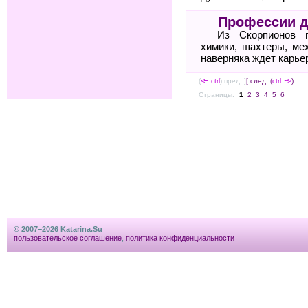
Профессии д
Из Скорпионов п
химики, шахтеры, ме
наверняка ждет карье
(
<--
ctrl
) пред. ]
[ след. (
ctrl
-->
)
Страницы:
1
2
3
4
5
6
© 2007–2026 Katarina.Su
пользовательское соглашение
,
политика конфиденциальности