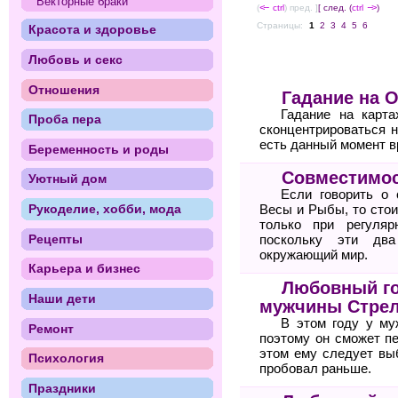
Векторные браки
(
<--
ctrl
) пред. ]
[ след. (
ctrl
-->
)
Страницы:
1
2
3
4
5
6
Красота и здоровье
Любовь и секс
Отношения
Гадание на 
Гадание на карт
Проба пера
сконцентрироваться н
есть данный момент в
Беременность и роды
Совместимос
Уютный дом
Если говорить о 
Рукоделие, хобби, мода
Весы и Рыбы, то стои
только при регуля
Рецепты
поскольку эти два
окружающий мир.
Карьера и бизнес
Любовный го
Наши дети
мужчины Стре
В этом году у му
Ремонт
поэтому он сможет п
этом ему следует вы
Психология
пробовал раньше.
Праздники