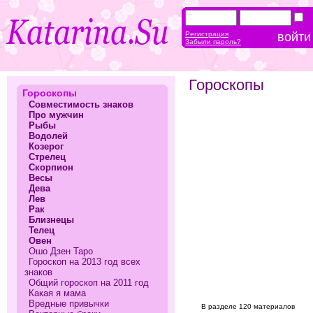
Регистрация
Забыли пароль?
Гороскопы
Гороскопы
Совместимость знаков
Про мужчин
Рыбы
Водолей
Козерог
Стрелец
Скорпион
Весы
Дева
Лев
Рак
Близнецы
Телец
Овен
Ошо Дзен Таро
Гороскоп на 2013 год всех
знаков
Общий гороскоп на 2011 год
Какая я мама
Вредные привычки
В разделе 120 материалов