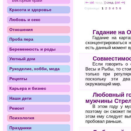
Векторные браки
(
<--
ctrl
) пред. ]
[ след. (
ctrl
-->
)
Страницы:
1
2
3
4
5
6
Красота и здоровье
Любовь и секс
Отношения
Гадание на 
Гадание на карт
Проба пера
сконцентрироваться н
есть данный момент в
Беременность и роды
Совместимос
Уютный дом
Если говорить о 
Рукоделие, хобби, мода
Весы и Рыбы, то стои
только при регуля
Рецепты
поскольку эти два
окружающий мир.
Карьера и бизнес
Любовный го
Наши дети
мужчины Стре
В этом году у му
Ремонт
поэтому он сможет п
этом ему следует вы
Психология
пробовал раньше.
Праздники