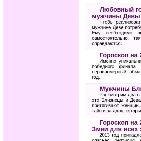
Любовный го
мужчины Девы
Чтобы реализоват
мужчине Деве потреб
Ему необходимо п
самостоятельно, т
оправдаются.
Гороскоп на 
Именно уникальна
победного финала 
неравномерный, обма
год.
Мужчины Бл
Рассмотрим два н
это Близнецы и Дева
притягивают женщин
тайн и загадок, котор
Гороскоп на 
Змеи для всех 
2013 год принадл
опасная рептилия 