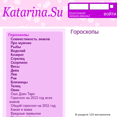
Регистрация
Забыли пароль?
Гороскопы
Гороскопы
Совместимость знаков
Про мужчин
Рыбы
Водолей
Козерог
Стрелец
Скорпион
Весы
Дева
Лев
Рак
Близнецы
Телец
Овен
Ошо Дзен Таро
Гороскоп на 2013 год всех
знаков
Общий гороскоп на 2011 год
Какая я мама
Вредные привычки
В разделе 120 материалов