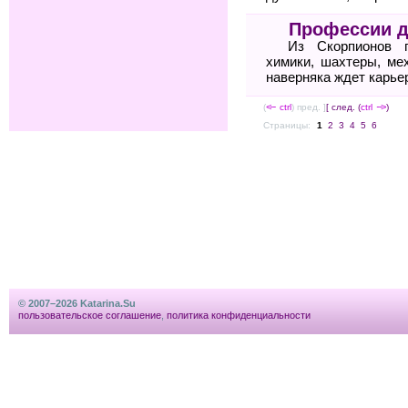
Профессии д
Из Скорпионов п
химики, шахтеры, ме
наверняка ждет карье
(
<--
ctrl
) пред. ]
[ след. (
ctrl
-->
)
Страницы:
1
2
3
4
5
6
© 2007–2026 Katarina.Su
пользовательское соглашение
,
политика конфиденциальности