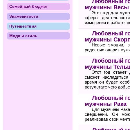
Любовный го
мужчины Весы
Семейный бюджет
Этот год для муж
Знаменитости
сферы деятельност
изменения в работе, 
Путешествия
Любовный го
Мода и стиль
мужчины Скор
Новые эмоции, в
радостью одарит мужч
Любовный го
мужчины Тель
Этот год станет
сможет насладиться
время он будет особ
результате чего добь
Любовный го
мужчины Рака
Для мужчины Рака
свершений. Он мож
реализовав свои мечт
Любовный го