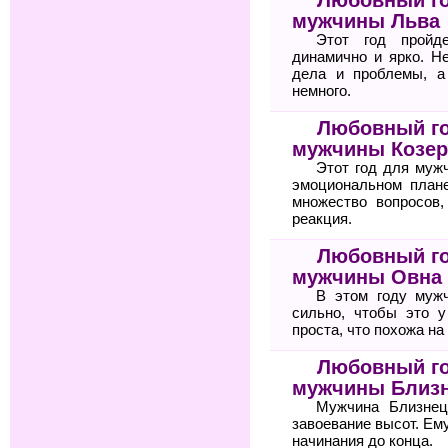
мужчины Льва
Этот год пройд
динамично и ярко. Н
дела и проблемы, а
немного.
Любовный го
мужчины Козер
Этот год для муж
эмоциональном план
множество вопросов
реакция.
Любовный го
мужчины Овна
В этом году мужч
сильно, чтобы это у
проста, что похожа на
Любовный го
мужчины Близ
Мужчина Близнец
завоевание высот. Ему
начинания до конца.