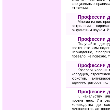
специальные правила
стихиями.
Профессии 
Многие из них про
астрологии, хиром
оккультным наукам. И
Профессии д
Получайте дохо
постигнете ямы паден
неожиданно, сюрпри
повезло, не повезло, 
Профессии д
Козероги хороши 
колодцев, строителей
юристов, антикваро
администраторов, пол
Профессии д
К начальству ил
против него. Им от
коневодства до охо
духовенство, астроном