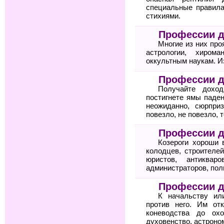
специальные правила
стихиями.
Профессии 
Многие из них про
астрологии, хиром
оккультным наукам. И
Профессии д
Получайте дохо
постигнете ямы паден
неожиданно, сюрпри
повезло, не повезло, 
Профессии д
Козероги хороши 
колодцев, строителей
юристов, антикваро
администраторов, пол
Профессии д
К начальству ил
против него. Им от
коневодства до охо
духовенство, астроном