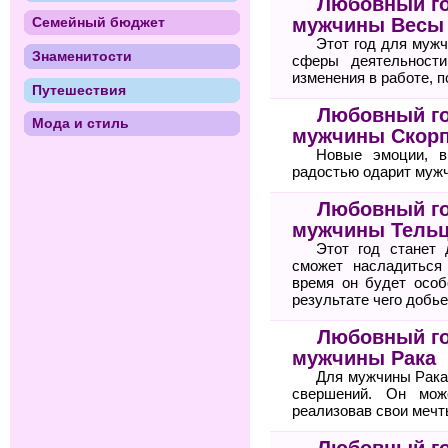
Любовный го
мужчины Весы
Семейный бюджет
Этот год для муж
Знаменитости
сферы деятельност
изменения в работе, 
Путешествия
Любовный го
Мода и стиль
мужчины Скор
Новые эмоции, в
радостью одарит мужч
Любовный го
мужчины Тель
Этот год станет
сможет насладиться
время он будет особ
результате чего добь
Любовный го
мужчины Рака
Для мужчины Рака
свершений. Он мож
реализовав свои мечт
Любовный го