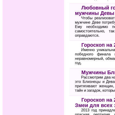
Любовный го
мужчины Девы
Чтобы реализоват
мужчине Деве потреб
Ему необходимо п
самостоятельно, т
оправдаются.
Гороскоп на 
Именно уникальна
победного финала 
неравномерный, обма
год.
Мужчины Бл
Рассмотрим два н
это Близнецы и Дева
притягивают женщин
тайн и загадок, котор
Гороскоп на 
Змеи для всех 
2013 год принадл
опасная рептилия 