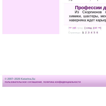
Профессии д
Из Скорпионов п
химики, шахтеры, ме
наверняка ждет карье
(
<--
ctrl
) пред. ]
[ след. (
ctrl
-->
)
Страницы:
1
2
3
4
5
6
© 2007–2026 Katarina.Su
пользовательское соглашение
,
политика конфиденциальности