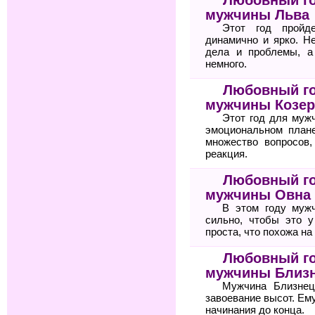
мужчины Льва
Этот год пройд
динамично и ярко. Н
дела и проблемы, а
немного.
Любовный го
мужчины Козер
Этот год для муж
эмоциональном план
множество вопросов
реакция.
Любовный го
мужчины Овна
В этом году мужч
сильно, чтобы это у
проста, что похожа на
Любовный го
мужчины Близ
Мужчина Близнец
завоевание высот. Ему
начинания до конца.