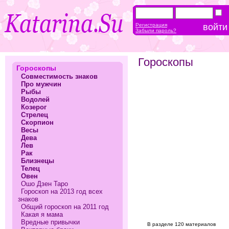
Регистрация
Забыли пароль?
Гороскопы
Гороскопы
Совместимость знаков
Про мужчин
Рыбы
Водолей
Козерог
Стрелец
Скорпион
Весы
Дева
Лев
Рак
Близнецы
Телец
Овен
Ошо Дзен Таро
Гороскоп на 2013 год всех
знаков
Общий гороскоп на 2011 год
Какая я мама
Вредные привычки
В разделе 120 материалов