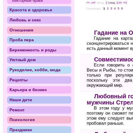
Векторные браки
(
<--
ctrl
) пред. ]
[ след. (
ctrl
-->
)
Страницы:
1
2
3
4
5
6
Красота и здоровье
Любовь и секс
Отношения
Гадание на 
Гадание на карт
Проба пера
сконцентрироваться н
есть данный момент в
Беременность и роды
Совместимос
Уютный дом
Если говорить о 
Рукоделие, хобби, мода
Весы и Рыбы, то стои
только при регуля
Рецепты
поскольку эти два
окружающий мир.
Карьера и бизнес
Любовный го
Наши дети
мужчины Стре
В этом году у му
Ремонт
поэтому он сможет п
этом ему следует вы
Психология
пробовал раньше.
Праздники