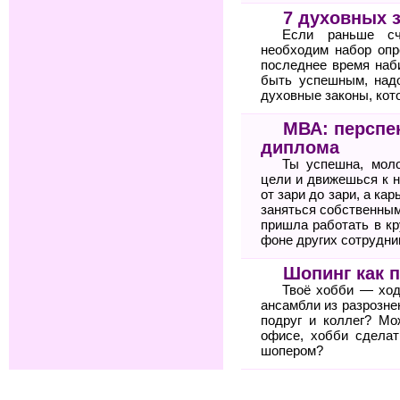
7 духовных 
Если раньше сч
необходим набор опр
последнее время наб
быть успешным, над
духовные законы, кото
МВА: перспе
диплома
Ты успешна, мол
цели и движешься к н
от зари до зари, а ка
заняться собственным
пришла работать в к
фоне других сотрудни
Шопинг как 
Твоё хобби — ход
ансамбли из разрозне
подруг и коллег? Мо
офисе, хобби сдела
шопером?