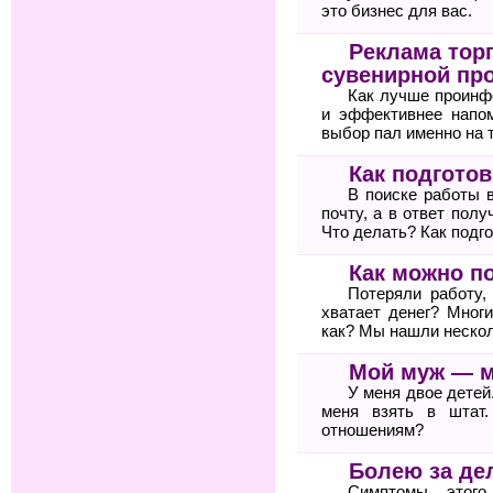
это бизнес для вас.
Реклама тор
сувенирной пр
Как лучше проинф
и эффективнее напом
выбор пал именно на 
Как подгото
В поиске работы 
почту, а в ответ пол
Что делать? Как подг
Как можно п
Потеряли работу,
хватает денег? Мног
как? Мы нашли неско
Мой муж — 
У меня двое детей
меня взять в штат
отношениям?
Болею за де
Симптомы этого