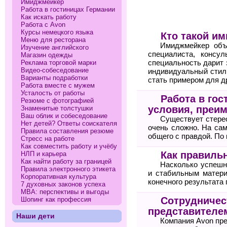
Имиджмейкер
Работа в гостиницах Германии
Как искать работу
Работа с Avon
Курсы немецкого языка
Кто такой и
Меню для ресторана
Имиджмейкер объе
Изучение английского
специалиста, консу
Магазин одежды
Реклама торговой марки
специальность дарит 
Видео-собеседование
индивидуальный стил
Варианты подработки
стать примером для д
Работа вместе с мужем
Усталость от работы
Работа в гос
Резюме с фотографией
условия, преи
Знаменитые толстушки
Ваш облик и собеседование
Существует стерео
Нет детей? Ответы соискателя
очень сложно. На сам
Правила составления резюме
общего с правдой. По
Стресс на работе
Как совместить работу и учёбу
Как правильн
НЛП и карьера
Как найти работу за границей
Насколько успешн
Правила электронного этикета
и стабильным матери
Корпоративная культура
конечного результата 
7 духовных законов успеха
МВА: перспективы и выгоды
Сотрудничест
Шопинг как профессия
представителе
Наши дети
Компания Avon пр