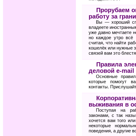
Прорубаем ок
работу за гран
Вы — хороший сп
владеете иностранным
уже давно мечтаете н
но каждое утро всё 
считая, что найти ра
кошелёк или нужные з
связей вам это блестя
Правила элек
деловой e-mail
Основные правил
которые помогут 
контакты. Прислушайте
Корпоративн
выживания в о
Поступая на ра
законами, с так назы
хочется вам того или
некоторые нормальн
поведения, а другие в