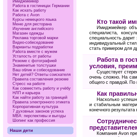
Имиджмейкер
Работа в гостиницах Германии
Как искать работу
Работа с Avon
Курсы немецкого языка
Кто такой и
Меню для ресторана
Имиджмейкер объе
Изучение английского
специалиста, консу
Магазин одежды
Реклама торговой марки
специальность дарит 
Видео-собеседование
индивидуальный стил
Варианты подработки
стать примером для д
Работа вместе с мужем
Усталость от работы
Работа в гос
Резюме с фотографией
условия, преи
Знаменитые толстушки
Ваш облик и собеседование
Существует стерео
Нет детей? Ответы соискателя
очень сложно. На сам
Правила составления резюме
общего с правдой. По
Стресс на работе
Как совместить работу и учёбу
Как правильн
НЛП и карьера
Как найти работу за границей
Насколько успешн
Правила электронного этикета
и стабильным матери
Корпоративная культура
конечного результата 
7 духовных законов успеха
МВА: перспективы и выгоды
Сотрудничест
Шопинг как профессия
представителе
Наши дети
Компания Avon пр