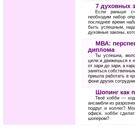
7 духовных 
Если раньше сч
необходим набор опр
последнее время наб
быть успешным, над
духовные законы, кото
МВА: перспе
диплома
Ты успешна, мол
цели и движешься к н
от зари до зари, а ка
заняться собственным
пришла работать в к
фоне других сотрудни
Шопинг как 
Твоё хобби — ход
ансамбли из разрозне
подруг и коллег? Мо
офисе, хобби сдела
шопером?