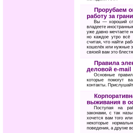
Прорубаем ок
работу за гран
Вы — хороший сп
владеете иностранным
уже давно мечтаете н
но каждое утро всё 
считая, что найти ра
кошелёк или нужные з
связей вам это блестя
Правила элек
деловой e-mail
Основные правил
которые помогут 
контакты. Прислушайте
Корпоративн
выживания в о
Поступая на ра
законами, с так назы
хочется вам того или
некоторые нормальн
поведения, а другие в