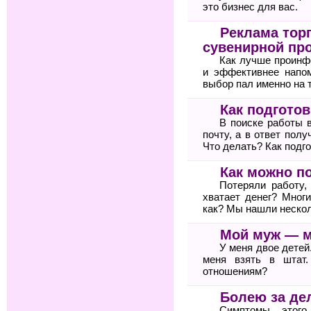
это бизнес для вас.
Реклама тор
сувенирной пр
Как лучше проинф
и эффективнее напом
выбор пал именно на 
Как подгото
В поиске работы 
почту, а в ответ пол
Что делать? Как подг
Как можно п
Потеряли работу,
хватает денег? Мног
как? Мы нашли неско
Мой муж — 
У меня двое детей
меня взять в штат
отношениям?
Болею за де
Симптомы этого