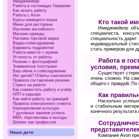
Имиджмейкер
Работа в гостиницах Германии
Как искать работу
Работа с Avon
Курсы немецкого языка
Кто такой и
Меню для ресторана
Имиджмейкер объе
Изучение английского
специалиста, консу
Магазин одежды
Реклама торговой марки
специальность дарит 
Видео-собеседование
индивидуальный стил
Варианты подработки
стать примером для д
Работа вместе с мужем
Усталость от работы
Работа в гос
Резюме с фотографией
условия, преи
Знаменитые толстушки
Ваш облик и собеседование
Существует стерео
Нет детей? Ответы соискателя
очень сложно. На сам
Правила составления резюме
общего с правдой. По
Стресс на работе
Как совместить работу и учёбу
Как правильн
НЛП и карьера
Как найти работу за границей
Насколько успешн
Правила электронного этикета
и стабильным матери
Корпоративная культура
конечного результата 
7 духовных законов успеха
МВА: перспективы и выгоды
Сотрудничест
Шопинг как профессия
представителе
Наши дети
Компания Avon пр