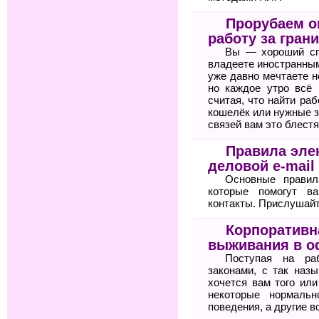
Прорубаем ок
работу за гран
Вы — хороший сп
владеете иностранным
уже давно мечтаете н
но каждое утро всё 
считая, что найти ра
кошелёк или нужные з
связей вам это блестя
Правила элек
деловой e-mail
Основные правил
которые помогут 
контакты. Прислушайте
Корпоративн
выживания в о
Поступая на ра
законами, с так назы
хочется вам того или
некоторые нормальн
поведения, а другие в