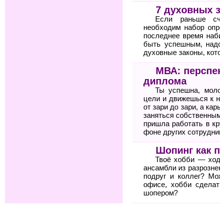
7 духовных 
Если раньше сч
необходим набор опр
последнее время наб
быть успешным, над
духовные законы, кото
МВА: перспе
диплома
Ты успешна, мол
цели и движешься к н
от зари до зари, а ка
заняться собственным
пришла работать в к
фоне других сотрудни
Шопинг как 
Твоё хобби — ход
ансамбли из разрозне
подруг и коллег? Мо
офисе, хобби сдела
шопером?