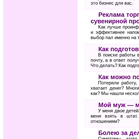
это бизнес для вас.
Реклама тор
сувенирной пр
Как лучше проинф
и эффективнее напом
выбор пал именно на 
Как подгото
В поиске работы 
почту, а в ответ пол
Что делать? Как подг
Как можно п
Потеряли работу,
хватает денег? Мног
как? Мы нашли неско
Мой муж — 
У меня двое детей
меня взять в штат
отношениям?
Болею за де
Симптомы этого