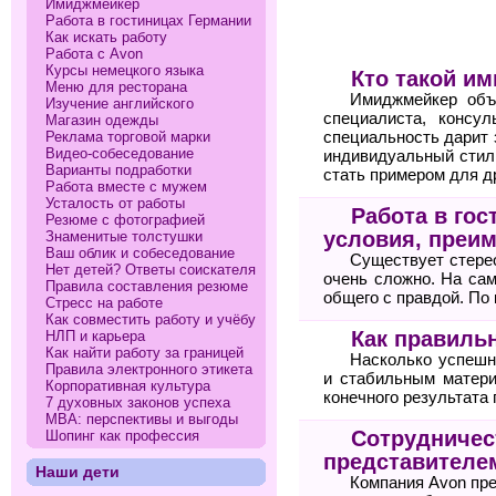
Имиджмейкер
Работа в гостиницах Германии
Как искать работу
Работа с Avon
Курсы немецкого языка
Кто такой и
Меню для ресторана
Имиджмейкер объе
Изучение английского
специалиста, консу
Магазин одежды
Реклама торговой марки
специальность дарит 
Видео-собеседование
индивидуальный стил
Варианты подработки
стать примером для д
Работа вместе с мужем
Усталость от работы
Работа в гос
Резюме с фотографией
условия, преи
Знаменитые толстушки
Ваш облик и собеседование
Существует стерео
Нет детей? Ответы соискателя
очень сложно. На сам
Правила составления резюме
общего с правдой. По
Стресс на работе
Как совместить работу и учёбу
Как правильн
НЛП и карьера
Как найти работу за границей
Насколько успешн
Правила электронного этикета
и стабильным матери
Корпоративная культура
конечного результата 
7 духовных законов успеха
МВА: перспективы и выгоды
Сотрудничест
Шопинг как профессия
представителе
Наши дети
Компания Avon пр