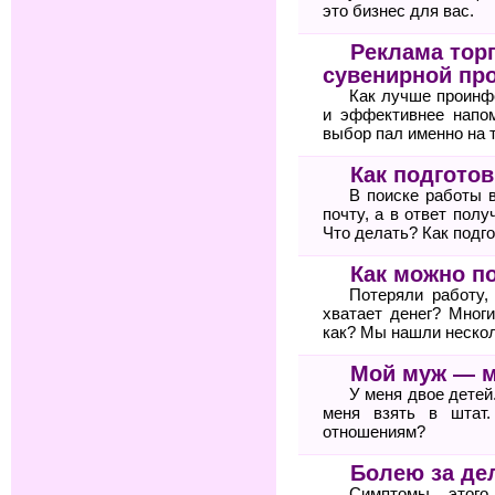
это бизнес для вас.
Реклама тор
сувенирной пр
Как лучше проинф
и эффективнее напом
выбор пал именно на 
Как подгото
В поиске работы 
почту, а в ответ пол
Что делать? Как подг
Как можно п
Потеряли работу,
хватает денег? Мног
как? Мы нашли неско
Мой муж — 
У меня двое детей
меня взять в штат
отношениям?
Болею за де
Симптомы этого