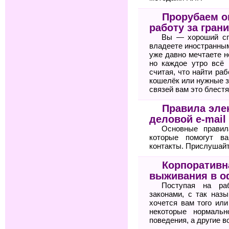
Прорубаем ок
работу за гран
Вы — хороший сп
владеете иностранным
уже давно мечтаете н
но каждое утро всё 
считая, что найти ра
кошелёк или нужные з
связей вам это блестя
Правила элек
деловой e-mail
Основные правил
которые помогут 
контакты. Прислушайте
Корпоративн
выживания в о
Поступая на ра
законами, с так назы
хочется вам того или
некоторые нормальн
поведения, а другие в