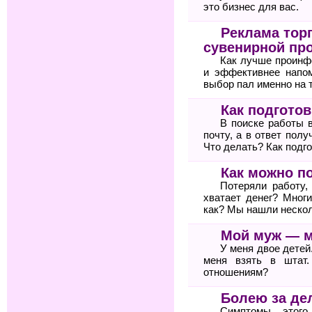
это бизнес для вас.
Реклама тор
сувенирной пр
Как лучше проинф
и эффективнее напом
выбор пал именно на 
Как подгото
В поиске работы 
почту, а в ответ пол
Что делать? Как подг
Как можно п
Потеряли работу,
хватает денег? Мног
как? Мы нашли неско
Мой муж — 
У меня двое детей
меня взять в штат
отношениям?
Болею за де
Симптомы этого