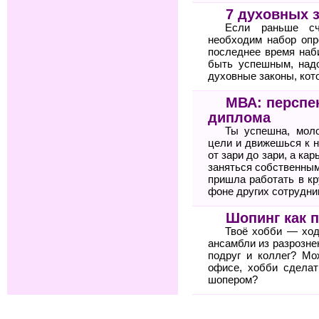
7 духовных 
Если раньше сч
необходим набор опр
последнее время наб
быть успешным, над
духовные законы, кото
МВА: перспе
диплома
Ты успешна, мол
цели и движешься к н
от зари до зари, а ка
заняться собственным
пришла работать в к
фоне других сотрудни
Шопинг как 
Твоё хобби — ход
ансамбли из разрозне
подруг и коллег? Мо
офисе, хобби сдела
шопером?