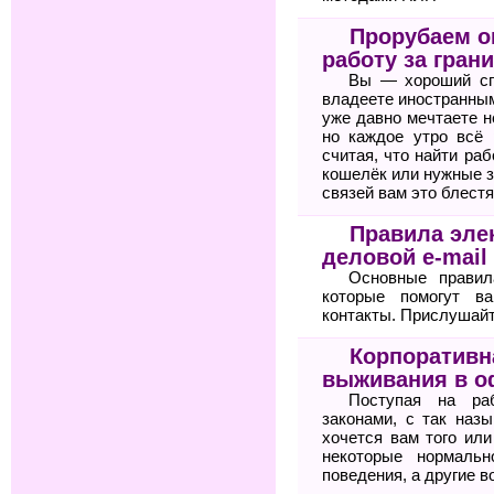
Прорубаем ок
работу за гран
Вы — хороший сп
владеете иностранным
уже давно мечтаете н
но каждое утро всё 
считая, что найти ра
кошелёк или нужные з
связей вам это блестя
Правила элек
деловой e-mail
Основные правил
которые помогут 
контакты. Прислушайте
Корпоративн
выживания в о
Поступая на ра
законами, с так назы
хочется вам того или
некоторые нормальн
поведения, а другие в