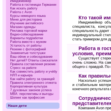
Имиджмейкер
Работа в гостиницах Германии
Как искать работу
Работа с Avon
Курсы немецкого языка
Кто такой и
Меню для ресторана
Имиджмейкер объе
Изучение английского
специалиста, консу
Магазин одежды
Реклама торговой марки
специальность дарит 
Видео-собеседование
индивидуальный стил
Варианты подработки
стать примером для д
Работа вместе с мужем
Усталость от работы
Работа в гос
Резюме с фотографией
условия, преи
Знаменитые толстушки
Ваш облик и собеседование
Существует стерео
Нет детей? Ответы соискателя
очень сложно. На сам
Правила составления резюме
общего с правдой. По
Стресс на работе
Как совместить работу и учёбу
Как правильн
НЛП и карьера
Как найти работу за границей
Насколько успешн
Правила электронного этикета
и стабильным матери
Корпоративная культура
конечного результата 
7 духовных законов успеха
МВА: перспективы и выгоды
Сотрудничест
Шопинг как профессия
представителе
Наши дети
Компания Avon пр