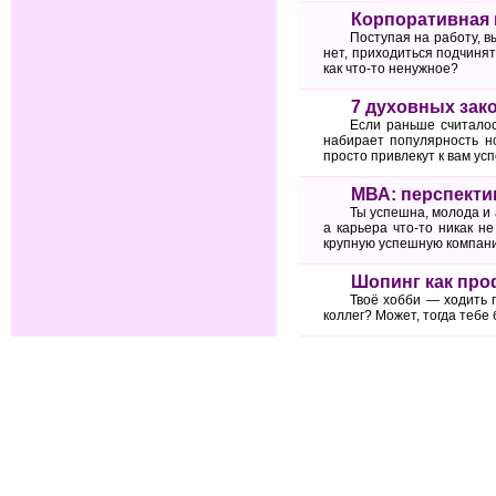
Корпоративная 
Поступая на работу, в
нет, приходиться подчиня
как что-то ненужное?
7 духовных зак
Если раньше считалос
набирает популярность н
просто привлекут к вам усп
МВА: перспекти
Ты успешна, молода и 
а карьера что-то никак н
крупную успешную компани
Шопинг как про
Твоё хобби — ходить 
коллег? Может, тогда теб