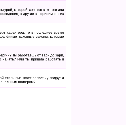
ьтурой, которой, хочется вам того или
поведения, а другие воспринимают их
ерт характера, то в последнее время
еделённые духовные законы, которые
нергии? Ты работаешь от зари до зари,
го начать? Или ты пришла работать в
й стиль вызывает зависть у подруг и
ссиональным шопером?