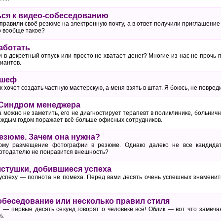
ься к видео-собеседованию
правили своё резюме на электронную почту, а в ответ получили приглашение
о вообще такое?
аботать
 в декретный отпуск или просто не хватает денег? Многие из нас не прочь
иантов.
 шеф
ж хочет создать частную мастерскую, а меня взять в штат. Я боюсь, не повр
 Синдром менеджера
 можно не заметить, его не диагностирует терапевт в поликлинике, больни
каждым годом поражает всё больше офисных сотрудников.
езюме. Зачем она нужна?
рму размещение фотографии в резюме. Однако далеко не все кандидат
ботодателю не понравится внешность?
стушки, добившиеся успеха
успеху — полнота не помеха. Перед вами десять очень успешных знаменит
собеседование или несколько правил стиля
 — первые десять секунд говорят о человеке всё! Облик — вот что замеч
%.