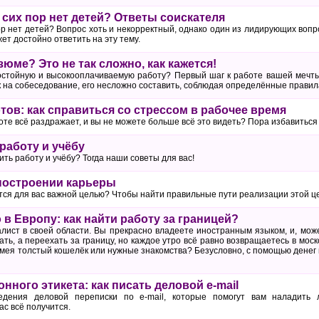
 сих пор нет детей? Ответы соискателя
ор нет детей? Вопрос хоть и некорректный, однако один из лидирующих воп
т достойно ответить на эту тему.
юме? Это не так сложно, как кажется!
остойную и высокооплачиваемую работу? Первый шаг к работе вашей мечт
 на собеседование, его несложно составить, соблюдая определённые правил
тов: как справиться со стрессом в рабочее время
боте всё раздражает, и вы не можете больше всё это видеть? Пора избавиться 
работу и учёбу
ить работу и учёбу? Тогда наши советы для вас!
построении карьеры
тся для вас важной целью? Чтобы найти правильные пути реализации этой ц
в Европу: как найти работу за границей?
ист в своей области. Вы прекрасно владеете иностранным языком, и, може
ть, а переехать за границу, но каждое утро всё равно возвращаетесь в моск
мея толстый кошелёк или нужные знакомства? Безусловно, с помощью денег и
нного этикета: как писать деловой e-mail
едения деловой переписки по e-mail, которые помогут вам наладить
ас всё получится.