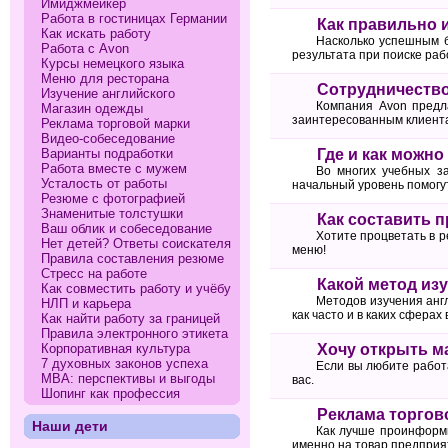
Имиджмейкер
Работа в гостиницах Германии
Как правильно 
Как искать работу
Насколько успешным б
Работа с Avon
результата при поиске раб
Курсы немецкого языка
Меню для ресторана
Сотрудничество
Изучение английского
Компания Avon предл
Магазин одежды
заинтересованным клиента
Реклама торговой марки
Видео-собеседование
Варианты подработки
Где и как можн
Работа вместе с мужем
Во многих учебных за
Усталость от работы
начальный уровень помогу
Резюме с фотографией
Знаменитые толстушки
Как составить 
Ваш облик и собеседование
Хотите процветать в р
Нет детей? Ответы соискателя
меню!
Правила составления резюме
Стресс на работе
Какой метод из
Как совместить работу и учёбу
Методов изучения англ
НЛП и карьера
как часто и в каких сферах
Как найти работу за границей
Правила электронного этикета
Корпоративная культура
Хочу открыть м
7 духовных законов успеха
Если вы любите работ
МВА: перспективы и выгоды
вас.
Шопинг как профессия
Реклама торгов
Наши дети
Как лучше проинформи
именно на товар предприя