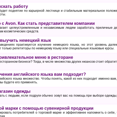
искать работу
удет поднятие по карьерной лестнице и стабильным материальное положен
оты.
 с Avon. Как стать представителем компании
агает целеустремленным и независимым людям заработать приличные де
м косметических средств.
о выучить немецкий язык
ведениях практикуется изучение немецкого языка, но этот уровень дале
т только репетиторы по немецкому языку или специальные языковые курсы.
привлекательное меню в ресторане
есторанном бизнесе? Тогда, в числе множества других нюансов стоит обрати
учения английского языка вам подходит?
ийского языка множество. Чтобы понять, какой из них подходит именно вам,
 вы будете его применять.
агазин одежды
ать с людьми, если подруги обычно зовут вас на помощь при выборе одежды
ой марки с помощью сувенирной продукции
ровать потребителей о торговой марке и эффективнее напомнить о себе, 
тия