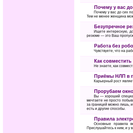
Почему у вас до
Почему у вас до сих п
Тем не менее женщина може
Безупречное рез
Ищете интересную, д
резюме — это Ваш пропуск
Работа без робо
Чувствуете, что на ра
Как совместить 
Не знаете, как совмест
Приёмы НЛП в 
Карьерный рост являе
Прорубаем окно 
Вы — хороший специал
мечтаете не просто побыва
за границей можно лишь, и
есть и другие способы.
Правила электро
Основные правила в
Прислушайтесь к ним, и у в