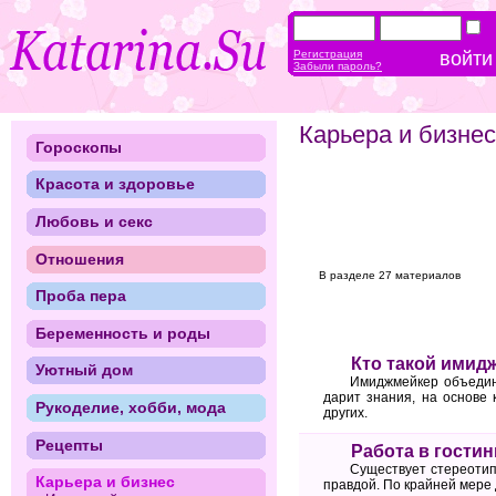
Регистрация
Забыли пароль?
Карьера и бизнес
Гороскопы
Красота и здоровье
Любовь и секс
Отношения
В разделе 27 материалов
Проба пера
Беременность и роды
Кто такой имид
Уютный дом
Имиджмейкер объединя
дарит знания, на основе
Рукоделие, хобби, мода
других.
Рецепты
Работа в гости
Существует стереотип,
Карьера и бизнес
правдой. По крайней мере