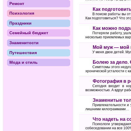
Ремонт
Как подготовит
Психология
В поиске работы вы от
Как подготовиться? Что эт
Праздники
Как можно подр
Семейный бюджет
Потеряли работу, ушли
несколько приемлемых вар
Знаменитости
Мой муж — мой
У меня двое детей. Му
Путешествия
Болею за дело.
Мода и стиль
Симптомы этого недуга
хронической усталости с 
Фотография в р
Сегодня входит в но
возможностью. А вдруг ра
Знаменитые тол
Привлекательности и 
лишними килограммами…
Что надеть на 
Психологи утверждают
собеседовании на все 100