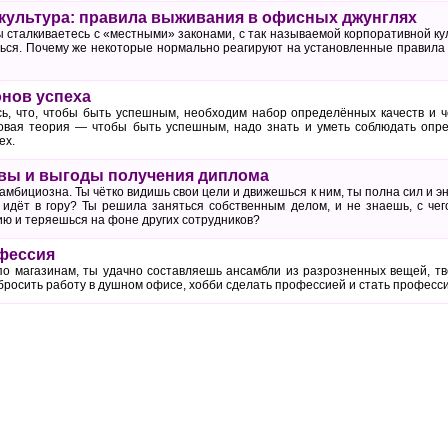
культура: правила выживания в офисных джунглях
ы сталкиваетесь с «местными» законами, с так называемой корпоративной кул
ться. Почему же некоторые нормально реагируют на установленные правила 
онов успеха
ь, что, чтобы быть успешным, необходим набор определённых качеств и ч
овая теория — чтобы быть успешным, надо знать и уметь соблюдать опр
ех.
вы и выгоды получения диплома
амбициозна. Ты чётко видишь свои цели и движешься к ним, ты полна сил и э
е идёт в гору? Ты решила заняться собственным делом, и не знаешь, с че
ю и теряешься на фоне других сотрудников?
фессия
по магазинам, ты удачно составляешь ансамбли из разрозненных вещей, тво
е бросить работу в душном офисе, хобби сделать профессией и стать профе