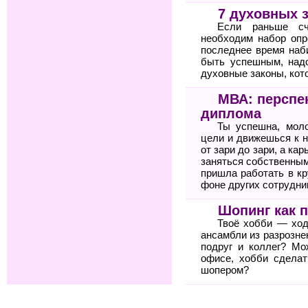
7 духовных 
Если раньше сч
необходим набор опр
последнее время наб
быть успешным, над
духовные законы, кото
МВА: перспе
диплома
Ты успешна, мол
цели и движешься к н
от зари до зари, а ка
заняться собственным
пришла работать в к
фоне других сотрудни
Шопинг как 
Твоё хобби — ход
ансамбли из разрозне
подруг и коллег? Мо
офисе, хобби сдела
шопером?