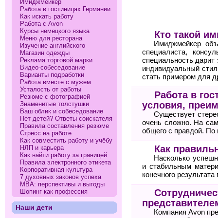
Имиджмейкер
Работа в гостиницах Германии
Как искать работу
Работа с Avon
Курсы немецкого языка
Кто такой и
Меню для ресторана
Имиджмейкер объе
Изучение английского
специалиста, консу
Магазин одежды
Реклама торговой марки
специальность дарит 
Видео-собеседование
индивидуальный стил
Варианты подработки
стать примером для д
Работа вместе с мужем
Усталость от работы
Работа в гос
Резюме с фотографией
условия, преи
Знаменитые толстушки
Ваш облик и собеседование
Существует стерео
Нет детей? Ответы соискателя
очень сложно. На сам
Правила составления резюме
общего с правдой. По
Стресс на работе
Как совместить работу и учёбу
Как правильн
НЛП и карьера
Как найти работу за границей
Насколько успешн
Правила электронного этикета
и стабильным матери
Корпоративная культура
конечного результата 
7 духовных законов успеха
МВА: перспективы и выгоды
Сотрудничест
Шопинг как профессия
представителе
Наши дети
Компания Avon пр