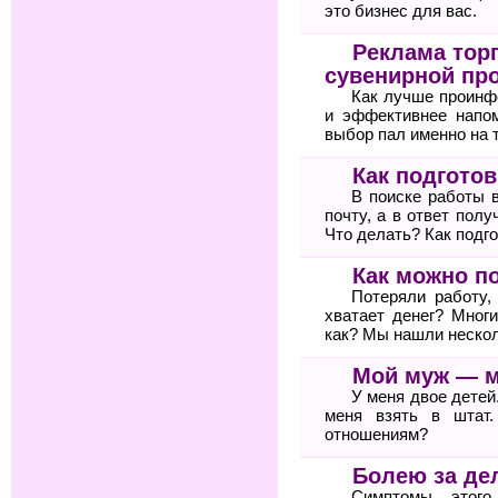
это бизнес для вас.
Реклама тор
сувенирной пр
Как лучше проинф
и эффективнее напом
выбор пал именно на 
Как подгото
В поиске работы 
почту, а в ответ пол
Что делать? Как подг
Как можно п
Потеряли работу,
хватает денег? Мног
как? Мы нашли неско
Мой муж — 
У меня двое детей
меня взять в штат
отношениям?
Болею за де
Симптомы этого