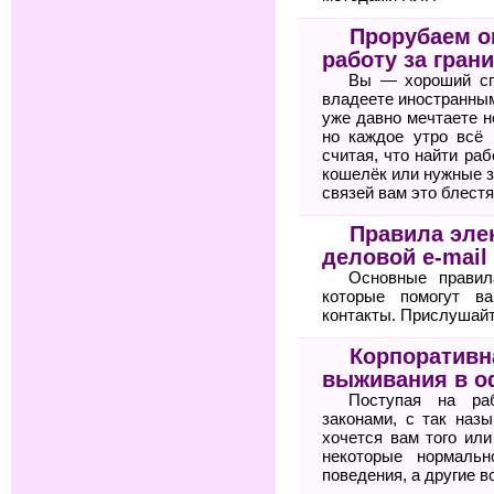
Прорубаем ок
работу за гран
Вы — хороший сп
владеете иностранным
уже давно мечтаете н
но каждое утро всё 
считая, что найти ра
кошелёк или нужные з
связей вам это блестя
Правила элек
деловой e-mail
Основные правил
которые помогут 
контакты. Прислушайте
Корпоративн
выживания в о
Поступая на ра
законами, с так назы
хочется вам того или
некоторые нормальн
поведения, а другие в