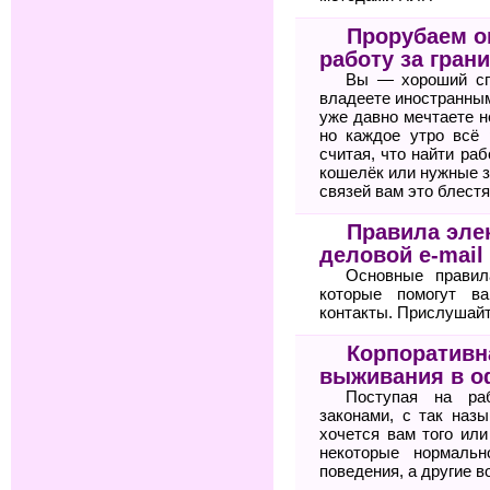
Прорубаем ок
работу за гран
Вы — хороший сп
владеете иностранным
уже давно мечтаете н
но каждое утро всё 
считая, что найти ра
кошелёк или нужные з
связей вам это блестя
Правила элек
деловой e-mail
Основные правил
которые помогут 
контакты. Прислушайте
Корпоративн
выживания в о
Поступая на ра
законами, с так назы
хочется вам того или
некоторые нормальн
поведения, а другие в