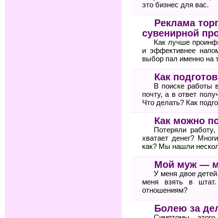
это бизнес для вас.
Реклама тор
сувенирной пр
Как лучше проинф
и эффективнее напом
выбор пал именно на 
Как подгото
В поиске работы 
почту, а в ответ пол
Что делать? Как подг
Как можно п
Потеряли работу,
хватает денег? Мног
как? Мы нашли неско
Мой муж — 
У меня двое детей
меня взять в штат
отношениям?
Болею за де
Симптомы этого