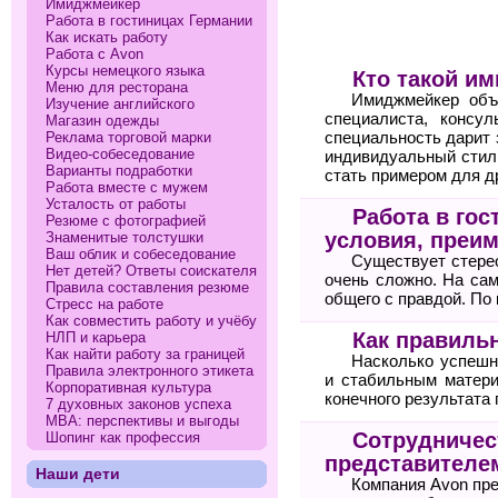
Имиджмейкер
Работа в гостиницах Германии
Как искать работу
Работа с Avon
Курсы немецкого языка
Кто такой и
Меню для ресторана
Имиджмейкер объе
Изучение английского
специалиста, консу
Магазин одежды
Реклама торговой марки
специальность дарит 
Видео-собеседование
индивидуальный стил
Варианты подработки
стать примером для д
Работа вместе с мужем
Усталость от работы
Работа в гос
Резюме с фотографией
условия, преи
Знаменитые толстушки
Ваш облик и собеседование
Существует стерео
Нет детей? Ответы соискателя
очень сложно. На сам
Правила составления резюме
общего с правдой. По
Стресс на работе
Как совместить работу и учёбу
Как правильн
НЛП и карьера
Как найти работу за границей
Насколько успешн
Правила электронного этикета
и стабильным матери
Корпоративная культура
конечного результата 
7 духовных законов успеха
МВА: перспективы и выгоды
Сотрудничест
Шопинг как профессия
представителе
Наши дети
Компания Avon пр