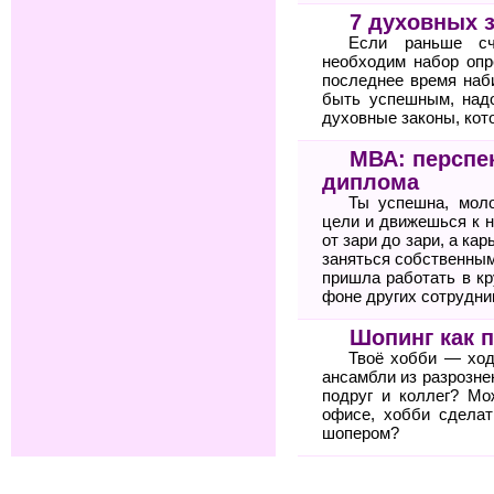
7 духовных 
Если раньше сч
необходим набор опр
последнее время наб
быть успешным, над
духовные законы, кото
МВА: перспе
диплома
Ты успешна, мол
цели и движешься к н
от зари до зари, а ка
заняться собственным
пришла работать в к
фоне других сотрудни
Шопинг как 
Твоё хобби — ход
ансамбли из разрозне
подруг и коллег? Мо
офисе, хобби сдела
шопером?