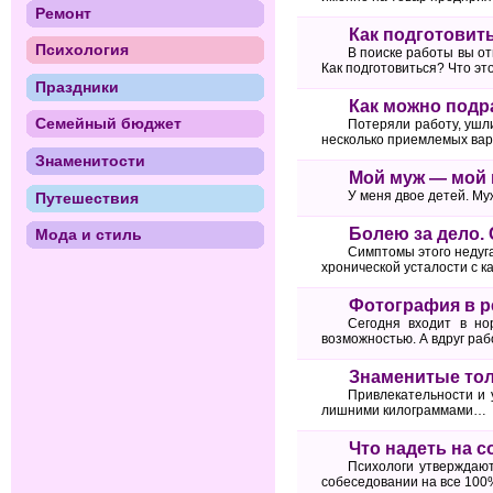
Ремонт
Как подготовит
Психология
В поиске работы вы от
Как подготовиться? Что эт
Праздники
Как можно подр
Семейный бюджет
Потеряли работу, ушли
несколько приемлемых вар
Знаменитости
Мой муж — мой
У меня двое детей. Му
Путешествия
Болею за дело.
Мода и стиль
Симптомы этого недуга
хронической усталости с 
Фотография в р
Сегодня входит в но
возможностью. А вдруг ра
Знаменитые тол
Привлекательности и 
лишними килограммами…
Что надеть на 
Психологи утверждают
собеседовании на все 100