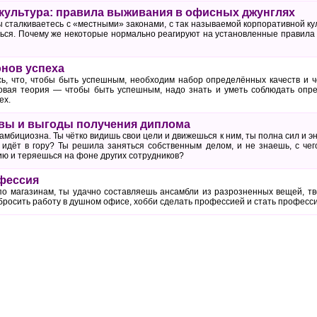
культура: правила выживания в офисных джунглях
ы сталкиваетесь с «местными» законами, с так называемой корпоративной кул
ться. Почему же некоторые нормально реагируют на установленные правила 
онов успеха
ь, что, чтобы быть успешным, необходим набор определённых качеств и ч
овая теория — чтобы быть успешным, надо знать и уметь соблюдать опр
ех.
вы и выгоды получения диплома
амбициозна. Ты чётко видишь свои цели и движешься к ним, ты полна сил и э
е идёт в гору? Ты решила заняться собственным делом, и не знаешь, с че
ю и теряешься на фоне других сотрудников?
фессия
по магазинам, ты удачно составляешь ансамбли из разрозненных вещей, тво
е бросить работу в душном офисе, хобби сделать профессией и стать профе