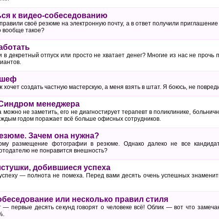
ься к видео-собеседованию
правили своё резюме на электронную почту, а в ответ получили приглашение
о вообще такое?
аботать
 в декретный отпуск или просто не хватает денег? Многие из нас не прочь
иантов.
 шеф
ж хочет создать частную мастерскую, а меня взять в штат. Я боюсь, не повр
 Синдром менеджера
 можно не заметить, его не диагностирует терапевт в поликлинике, больни
каждым годом поражает всё больше офисных сотрудников.
езюме. Зачем она нужна?
рму размещение фотографии в резюме. Однако далеко не все кандидат
ботодателю не понравится внешность?
стушки, добившиеся успеха
успеху — полнота не помеха. Перед вами десять очень успешных знаменит
собеседование или несколько правил стиля
 — первые десять секунд говорят о человеке всё! Облик — вот что замеч
%.