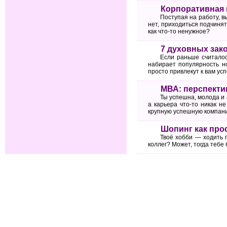
Корпоративная 
Поступая на работу, в
нет, приходиться подчиня
как что-то ненужное?
7 духовных зак
Если раньше считалос
набирает популярность н
просто привлекут к вам усп
МВА: перспекти
Ты успешна, молода и 
а карьера что-то никак н
крупную успешную компани
Шопинг как про
Твоё хобби — ходить 
коллег? Может, тогда теб