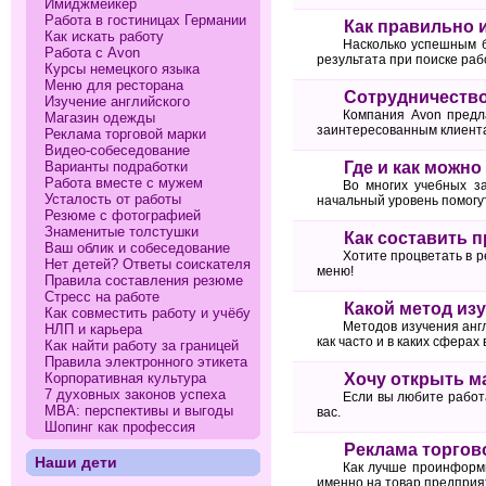
Имиджмейкер
Работа в гостиницах Германии
Как правильно 
Как искать работу
Насколько успешным б
Работа с Avon
результата при поиске раб
Курсы немецкого языка
Меню для ресторана
Сотрудничество
Изучение английского
Компания Avon предл
Магазин одежды
заинтересованным клиента
Реклама торговой марки
Видео-собеседование
Варианты подработки
Где и как можн
Работа вместе с мужем
Во многих учебных за
Усталость от работы
начальный уровень помогу
Резюме с фотографией
Знаменитые толстушки
Как составить 
Ваш облик и собеседование
Хотите процветать в р
Нет детей? Ответы соискателя
меню!
Правила составления резюме
Стресс на работе
Какой метод из
Как совместить работу и учёбу
Методов изучения англ
НЛП и карьера
как часто и в каких сферах
Как найти работу за границей
Правила электронного этикета
Корпоративная культура
Хочу открыть м
7 духовных законов успеха
Если вы любите работ
МВА: перспективы и выгоды
вас.
Шопинг как профессия
Реклама торгов
Наши дети
Как лучше проинформи
именно на товар предприя