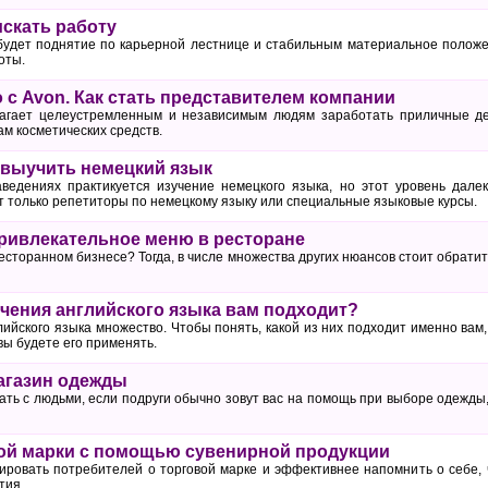
искать работу
удет поднятие по карьерной лестнице и стабильным материальное положен
оты.
 с Avon. Как стать представителем компании
агает целеустремленным и независимым людям заработать приличные де
м косметических средств.
о выучить немецкий язык
ведениях практикуется изучение немецкого языка, но этот уровень дале
т только репетиторы по немецкому языку или специальные языковые курсы.
привлекательное меню в ресторане
есторанном бизнесе? Тогда, в числе множества других нюансов стоит обрати
учения английского языка вам подходит?
ийского языка множество. Чтобы понять, какой из них подходит именно вам,
 вы будете его применять.
агазин одежды
ать с людьми, если подруги обычно зовут вас на помощь при выборе одежды
ой марки с помощью сувенирной продукции
ровать потребителей о торговой марке и эффективнее напомнить о себе, 
тия