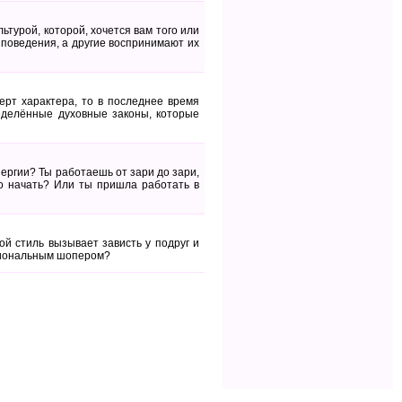
ьтурой, которой, хочется вам того или
поведения, а другие воспринимают их
ерт характера, то в последнее время
еделённые духовные законы, которые
нергии? Ты работаешь от зари до зари,
го начать? Или ты пришла работать в
й стиль вызывает зависть у подруг и
ссиональным шопером?