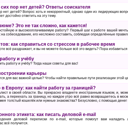
 сих пор нет детей? Ответы соискателя
ор нет детей? Вопрос хоть и некорректный, однако один из лидирующих воп
т достойно ответить на эту тему.
юме? Это не так сложно, как кажется!
остойную и высокооплачиваемую работу? Первый шаг к работе вашей мечт
 на собеседование, его несложно составить, соблюдая определённые правил
тов: как справиться со стрессом в рабочее время
боте всё раздражает, и вы не можете больше всё это видеть? Пора избавиться 
работу и учёбу
ить работу и учёбу? Тогда наши советы для вас!
построении карьеры
тся для вас важной целью? Чтобы найти правильные пути реализации этой ц
в Европу: как найти работу за границей?
ист в своей области. Вы прекрасно владеете иностранным языком, и, може
ть, а переехать за границу, но каждое утро всё равно возвращаетесь в моск
мея толстый кошелёк или нужные знакомства? Безусловно, с помощью денег и
нного этикета: как писать деловой e-mail
едения деловой переписки по e-mail, которые помогут вам наладить
ас всё получится.