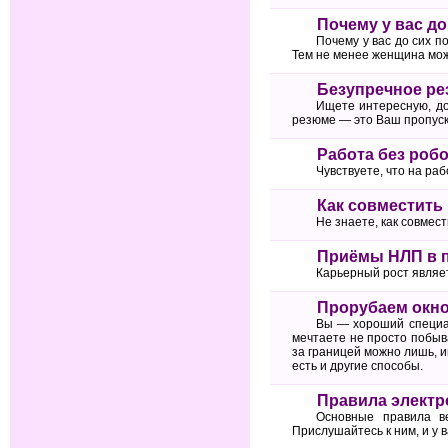
Почему у вас до
Почему у вас до сих п
Тем не менее женщина може
Безупречное рез
Ищете интересную, д
резюме — это Ваш пропуск
Работа без робо
Чувствуете, что на ра
Как совместить 
Не знаете, как совмест
Приёмы НЛП в 
Карьерный рост являе
Прорубаем окно 
Вы — хороший специал
мечтаете не просто побыва
за границей можно лишь, и
есть и другие способы.
Правила электро
Основные правила в
Прислушайтесь к ним, и у в