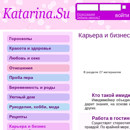
Регистрация
Забыли пароль?
Карьера и бизнес
Гороскопы
Красота и здоровье
Любовь и секс
Отношения
В разделе 27 материалов
Проба пера
Беременность и роды
Кто такой имид
Уютный дом
Имиджмейкер объединя
дарит знания, на основе
Рукоделие, хобби, мода
других.
Рецепты
Работа в гости
Существует стереотип,
Карьера и бизнес
правдой. По крайней мере