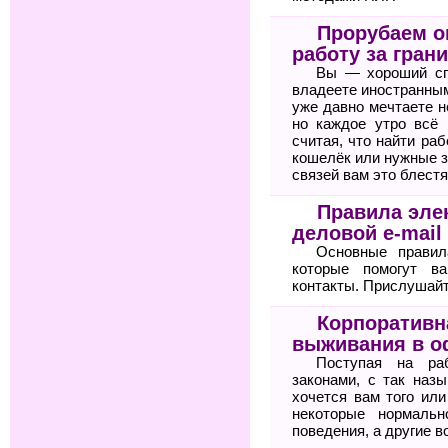
Прорубаем ок
работу за гран
Вы — хороший сп
владеете иностранным
уже давно мечтаете н
но каждое утро всё 
считая, что найти ра
кошелёк или нужные з
связей вам это блестя
Правила элек
деловой e-mail
Основные правил
которые помогут 
контакты. Прислушайте
Корпоративн
выживания в о
Поступая на ра
законами, с так назы
хочется вам того или
некоторые нормальн
поведения, а другие в