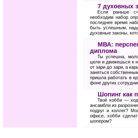
7 духовных 
Если раньше сч
необходим набор опр
последнее время наб
быть успешным, над
духовные законы, кото
МВА: перспе
диплома
Ты успешна, мол
цели и движешься к н
от зари до зари, а ка
заняться собственным
пришла работать в к
фоне других сотрудни
Шопинг как 
Твоё хобби — ход
ансамбли из разрозне
подруг и коллег? Мо
офисе, хобби сдела
шопером?