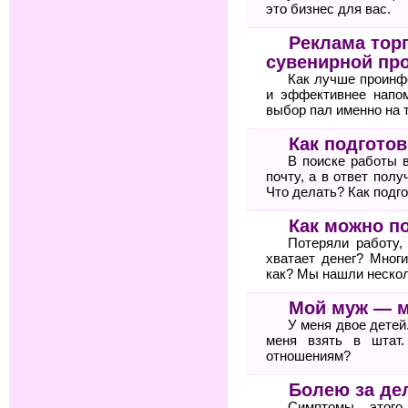
это бизнес для вас.
Реклама тор
сувенирной пр
Как лучше проинф
и эффективнее напом
выбор пал именно на 
Как подгото
В поиске работы 
почту, а в ответ пол
Что делать? Как подг
Как можно п
Потеряли работу,
хватает денег? Мног
как? Мы нашли неско
Мой муж — 
У меня двое детей
меня взять в штат
отношениям?
Болею за де
Симптомы этого