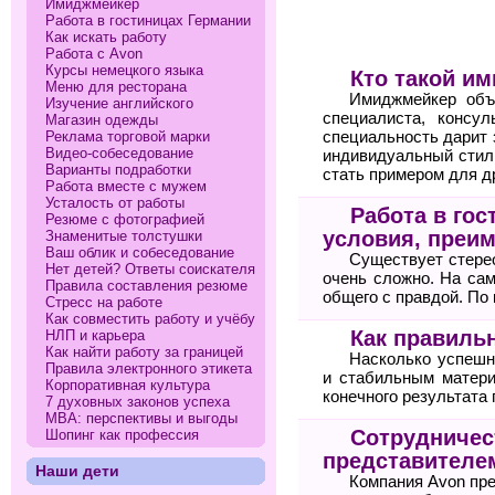
Имиджмейкер
Работа в гостиницах Германии
Как искать работу
Работа с Avon
Курсы немецкого языка
Кто такой и
Меню для ресторана
Имиджмейкер объе
Изучение английского
специалиста, консу
Магазин одежды
Реклама торговой марки
специальность дарит 
Видео-собеседование
индивидуальный стил
Варианты подработки
стать примером для д
Работа вместе с мужем
Усталость от работы
Работа в гос
Резюме с фотографией
условия, преи
Знаменитые толстушки
Ваш облик и собеседование
Существует стерео
Нет детей? Ответы соискателя
очень сложно. На сам
Правила составления резюме
общего с правдой. По
Стресс на работе
Как совместить работу и учёбу
Как правильн
НЛП и карьера
Как найти работу за границей
Насколько успешн
Правила электронного этикета
и стабильным матери
Корпоративная культура
конечного результата 
7 духовных законов успеха
МВА: перспективы и выгоды
Сотрудничест
Шопинг как профессия
представителе
Наши дети
Компания Avon пр