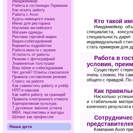
Имиджмейкер
Работа в гостиницах Германии
Как искать работу
Работа с Avon
Курсы немецкого языка
Кто такой и
Меню для ресторана
Имиджмейкер объе
Изучение английского
специалиста, консу
Магазин одежды
Реклама торговой марки
специальность дарит 
Видео-собеседование
индивидуальный стил
Варианты подработки
стать примером для д
Работа вместе с мужем
Усталость от работы
Работа в гос
Резюме с фотографией
условия, преи
Знаменитые толстушки
Ваш облик и собеседование
Существует стерео
Нет детей? Ответы соискателя
очень сложно. На сам
Правила составления резюме
общего с правдой. По
Стресс на работе
Как совместить работу и учёбу
Как правильн
НЛП и карьера
Как найти работу за границей
Насколько успешн
Правила электронного этикета
и стабильным матери
Корпоративная культура
конечного результата 
7 духовных законов успеха
МВА: перспективы и выгоды
Сотрудничест
Шопинг как профессия
представителе
Наши дети
Компания Avon пр