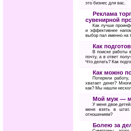
это бизнес для вас.
Реклама тор
сувенирной пр
Как лучше проинф
и эффективнее напом
выбор пал именно на 
Как подгото
В поиске работы 
почту, а в ответ пол
Что делать? Как подг
Как можно п
Потеряли работу,
хватает денег? Мног
как? Мы нашли неско
Мой муж — 
У меня двое детей
меня взять в штат
отношениям?
Болею за де
Симптомы этого