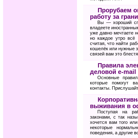
Прорубаем ок
работу за гран
Вы — хороший сп
владеете иностранным
уже давно мечтаете н
но каждое утро всё 
считая, что найти ра
кошелёк или нужные з
связей вам это блестя
Правила элек
деловой e-mail
Основные правил
которые помогут 
контакты. Прислушайте
Корпоративн
выживания в о
Поступая на ра
законами, с так назы
хочется вам того или
некоторые нормальн
поведения, а другие в