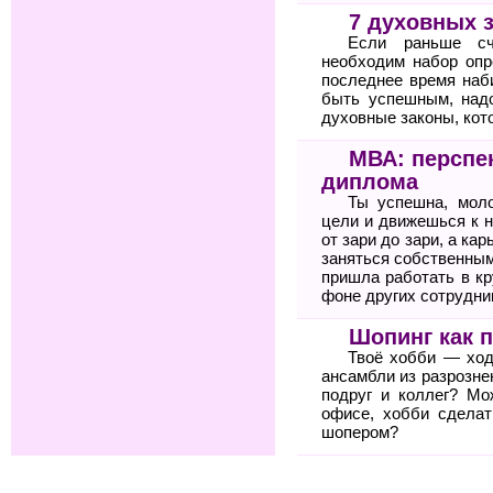
7 духовных 
Если раньше сч
необходим набор опр
последнее время наб
быть успешным, над
духовные законы, кото
МВА: перспе
диплома
Ты успешна, мол
цели и движешься к н
от зари до зари, а ка
заняться собственным
пришла работать в к
фоне других сотрудни
Шопинг как 
Твоё хобби — ход
ансамбли из разрозне
подруг и коллег? Мо
офисе, хобби сдела
шопером?