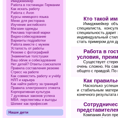
Имиджмейкер
Работа в гостиницах Германии
Как искать работу
Работа с Avon
Курсы немецкого языка
Кто такой и
Меню для ресторана
Имиджмейкер объе
Изучение английского
специалиста, консу
Магазин одежды
Реклама торговой марки
специальность дарит 
Видео-собеседование
индивидуальный стил
Варианты подработки
стать примером для д
Работа вместе с мужем
Усталость от работы
Работа в гос
Резюме с фотографией
условия, преи
Знаменитые толстушки
Ваш облик и собеседование
Существует стерео
Нет детей? Ответы соискателя
очень сложно. На сам
Правила составления резюме
общего с правдой. По
Стресс на работе
Как совместить работу и учёбу
Как правильн
НЛП и карьера
Как найти работу за границей
Насколько успешн
Правила электронного этикета
и стабильным матери
Корпоративная культура
конечного результата 
7 духовных законов успеха
МВА: перспективы и выгоды
Сотрудничест
Шопинг как профессия
представителе
Наши дети
Компания Avon пр