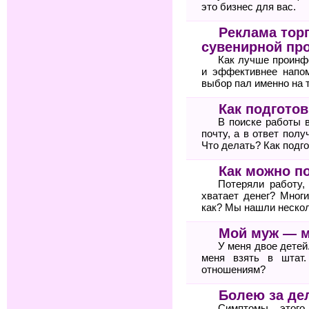
это бизнес для вас.
Реклама тор
сувенирной пр
Как лучше проинф
и эффективнее напом
выбор пал именно на 
Как подгото
В поиске работы 
почту, а в ответ пол
Что делать? Как подг
Как можно п
Потеряли работу,
хватает денег? Мног
как? Мы нашли неско
Мой муж — 
У меня двое детей
меня взять в штат
отношениям?
Болею за де
Симптомы этого