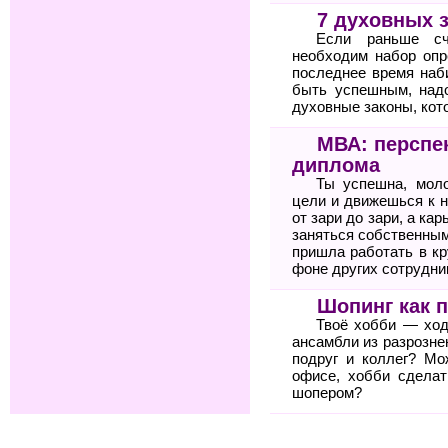
7 духовных 
Если раньше сч
необходим набор опр
последнее время наб
быть успешным, над
духовные законы, кото
МВА: перспе
диплома
Ты успешна, мол
цели и движешься к н
от зари до зари, а ка
заняться собственным
пришла работать в к
фоне других сотрудни
Шопинг как 
Твоё хобби — ход
ансамбли из разрозне
подруг и коллег? Мо
офисе, хобби сдела
шопером?