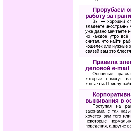
Прорубаем ок
работу за гран
Вы — хороший сп
владеете иностранным
уже давно мечтаете н
но каждое утро всё 
считая, что найти ра
кошелёк или нужные з
связей вам это блестя
Правила элек
деловой e-mail
Основные правил
которые помогут 
контакты. Прислушайте
Корпоративн
выживания в о
Поступая на ра
законами, с так назы
хочется вам того или
некоторые нормальн
поведения, а другие в