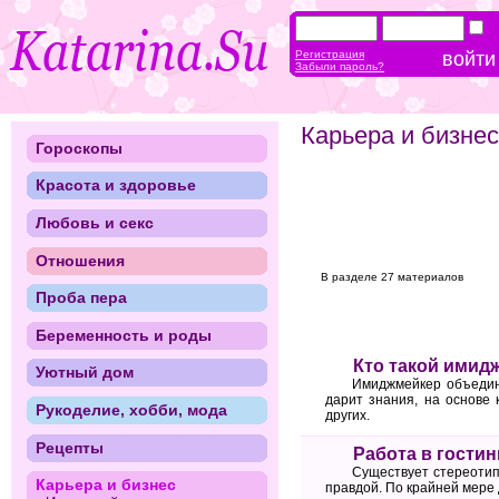
Регистрация
Забыли пароль?
Карьера и бизнес
Гороскопы
Красота и здоровье
Любовь и секс
Отношения
В разделе 27 материалов
Проба пера
Беременность и роды
Кто такой имид
Уютный дом
Имиджмейкер объединя
дарит знания, на основе
Рукоделие, хобби, мода
других.
Рецепты
Работа в гости
Существует стереотип,
Карьера и бизнес
правдой. По крайней мере