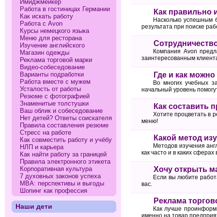
Имиджмейкер
Работа в гостиницах Германии
Как правильно 
Как искать работу
Насколько успешным б
Работа с Avon
результата при поиске раб
Курсы немецкого языка
Меню для ресторана
Сотрудничество
Изучение английского
Компания Avon предл
Магазин одежды
заинтересованным клиента
Реклама торговой марки
Видео-собеседование
Варианты подработки
Где и как можн
Работа вместе с мужем
Во многих учебных за
Усталость от работы
начальный уровень помогу
Резюме с фотографией
Знаменитые толстушки
Как составить 
Ваш облик и собеседование
Хотите процветать в р
Нет детей? Ответы соискателя
меню!
Правила составления резюме
Стресс на работе
Какой метод из
Как совместить работу и учёбу
Методов изучения англ
НЛП и карьера
как часто и в каких сферах
Как найти работу за границей
Правила электронного этикета
Корпоративная культура
Хочу открыть м
7 духовных законов успеха
Если вы любите работ
МВА: перспективы и выгоды
вас.
Шопинг как профессия
Реклама торгов
Наши дети
Как лучше проинформи
именно на товар предприя