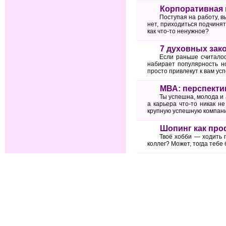
Корпоративная 
Поступая на работу, в
нет, приходиться подчиня
как что-то ненужное?
7 духовных зак
Если раньше считалос
набирает популярность н
просто привлекут к вам усп
МВА: перспекти
Ты успешна, молода и 
а карьера что-то никак н
крупную успешную компани
Шопинг как про
Твоё хобби — ходить 
коллег? Может, тогда теб