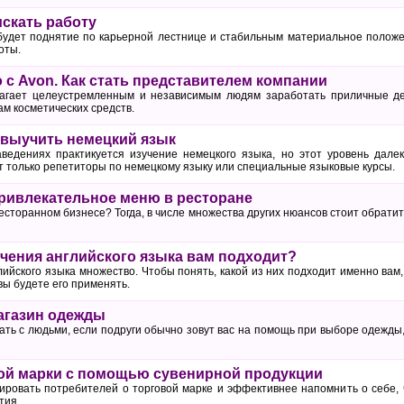
искать работу
удет поднятие по карьерной лестнице и стабильным материальное положен
оты.
 с Avon. Как стать представителем компании
агает целеустремленным и независимым людям заработать приличные де
м косметических средств.
о выучить немецкий язык
ведениях практикуется изучение немецкого языка, но этот уровень дале
т только репетиторы по немецкому языку или специальные языковые курсы.
привлекательное меню в ресторане
есторанном бизнесе? Тогда, в числе множества других нюансов стоит обрати
учения английского языка вам подходит?
ийского языка множество. Чтобы понять, какой из них подходит именно вам,
 вы будете его применять.
агазин одежды
ать с людьми, если подруги обычно зовут вас на помощь при выборе одежды
ой марки с помощью сувенирной продукции
ровать потребителей о торговой марке и эффективнее напомнить о себе, 
тия