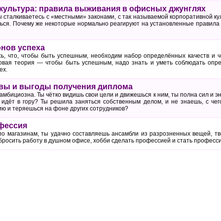
культура: правила выживания в офисных джунглях
ы сталкиваетесь с «местными» законами, с так называемой корпоративной кул
ться. Почему же некоторые нормально реагируют на установленные правила 
онов успеха
ь, что, чтобы быть успешным, необходим набор определённых качеств и ч
овая теория — чтобы быть успешным, надо знать и уметь соблюдать опр
ех.
вы и выгоды получения диплома
амбициозна. Ты чётко видишь свои цели и движешься к ним, ты полна сил и э
е идёт в гору? Ты решила заняться собственным делом, и не знаешь, с че
ю и теряешься на фоне других сотрудников?
фессия
по магазинам, ты удачно составляешь ансамбли из разрозненных вещей, тво
е бросить работу в душном офисе, хобби сделать профессией и стать профе