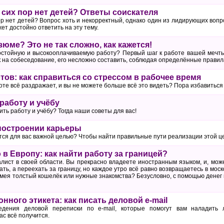
 сих пор нет детей? Ответы соискателя
ор нет детей? Вопрос хоть и некорректный, однако один из лидирующих воп
т достойно ответить на эту тему.
юме? Это не так сложно, как кажется!
остойную и высокооплачиваемую работу? Первый шаг к работе вашей мечт
 на собеседование, его несложно составить, соблюдая определённые правил
тов: как справиться со стрессом в рабочее время
боте всё раздражает, и вы не можете больше всё это видеть? Пора избавиться 
работу и учёбу
ить работу и учёбу? Тогда наши советы для вас!
построении карьеры
тся для вас важной целью? Чтобы найти правильные пути реализации этой ц
в Европу: как найти работу за границей?
ист в своей области. Вы прекрасно владеете иностранным языком, и, може
ть, а переехать за границу, но каждое утро всё равно возвращаетесь в моск
мея толстый кошелёк или нужные знакомства? Безусловно, с помощью денег и
нного этикета: как писать деловой e-mail
едения деловой переписки по e-mail, которые помогут вам наладить
ас всё получится.