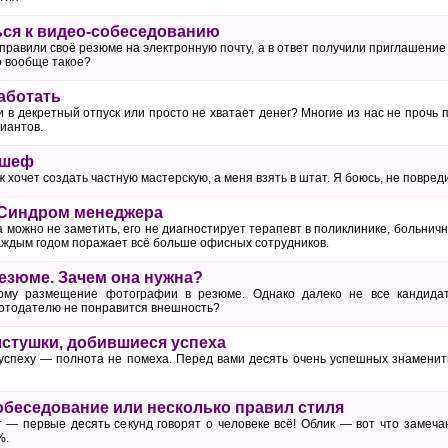
ься к видео-собеседованию
правили своё резюме на электронную почту, а в ответ получили приглашение
о вообще такое?
аботать
 в декретный отпуск или просто не хватает денег? Многие из нас не прочь
иантов.
 шеф
ж хочет создать частную мастерскую, а меня взять в штат. Я боюсь, не повр
 Синдром менеджера
 можно не заметить, его не диагностирует терапевт в поликлинике, больни
каждым годом поражает всё больше офисных сотрудников.
езюме. Зачем она нужна?
рму размещение фотографии в резюме. Однако далеко не все кандидат
ботодателю не понравится внешность?
стушки, добившиеся успеха
успеху — полнота не помеха. Перед вами десять очень успешных знаменит
собеседование или несколько правил стиля
 — первые десять секунд говорят о человеке всё! Облик — вот что замеч
%.