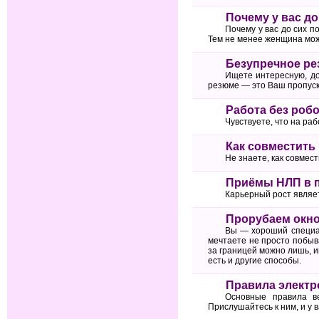
Почему у вас до
Почему у вас до сих п
Тем не менее женщина може
Безупречное рез
Ищете интересную, д
резюме — это Ваш пропуск
Работа без робо
Чувствуете, что на ра
Как совместить 
Не знаете, как совмест
Приёмы НЛП в 
Карьерный рост являе
Прорубаем окно 
Вы — хороший специал
мечтаете не просто побыва
за границей можно лишь, и
есть и другие способы.
Правила электро
Основные правила в
Прислушайтесь к ним, и у в