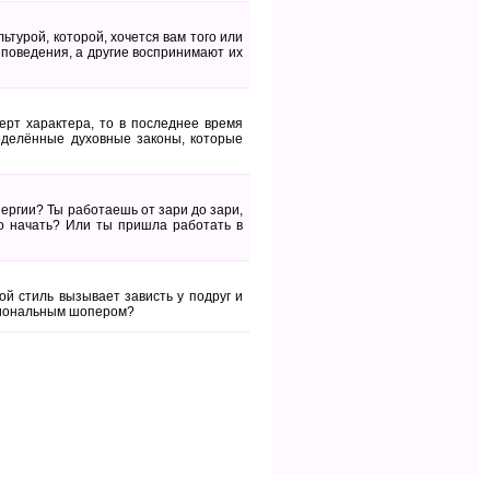
ьтурой, которой, хочется вам того или
поведения, а другие воспринимают их
ерт характера, то в последнее время
еделённые духовные законы, которые
нергии? Ты работаешь от зари до зари,
го начать? Или ты пришла работать в
й стиль вызывает зависть у подруг и
ссиональным шопером?