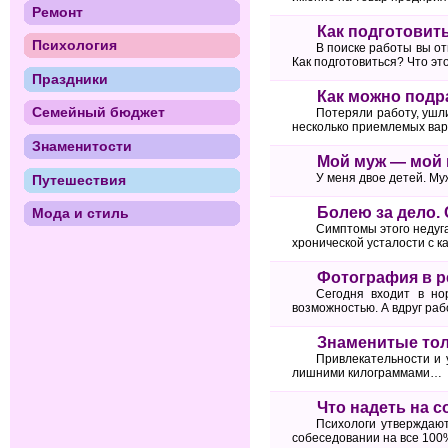
Ремонт
Как подготовит
Психология
В поиске работы вы от
Как подготовиться? Что эт
Праздники
Как можно подр
Семейный бюджет
Потеряли работу, ушли
несколько приемлемых вар
Знаменитости
Мой муж — мой
У меня двое детей. Му
Путешествия
Болею за дело.
Мода и стиль
Симптомы этого недуга
хронической усталости с 
Фотография в р
Сегодня входит в но
возможностью. А вдруг ра
Знаменитые тол
Привлекательности и 
лишними килограммами…
Что надеть на 
Психологи утверждают
собеседовании на все 100