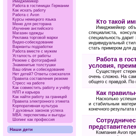
Имиджмейкер
Работа в гостиницах Германии
Как искать работу
Работа с Avon
Курсы немецкого языка
Кто такой и
Меню для ресторана
Имиджмейкер объе
Изучение английского
специалиста, консу
Магазин одежды
Реклама торговой марки
специальность дарит 
Видео-собеседование
индивидуальный стил
Варианты подработки
стать примером для д
Работа вместе с мужем
Усталость от работы
Работа в гос
Резюме с фотографией
условия, преи
Знаменитые толстушки
Ваш облик и собеседование
Существует стерео
Нет детей? Ответы соискателя
очень сложно. На сам
Правила составления резюме
общего с правдой. По
Стресс на работе
Как совместить работу и учёбу
Как правильн
НЛП и карьера
Как найти работу за границей
Насколько успешн
Правила электронного этикета
и стабильным матери
Корпоративная культура
конечного результата 
7 духовных законов успеха
МВА: перспективы и выгоды
Сотрудничест
Шопинг как профессия
представителе
Наши дети
Компания Avon пр