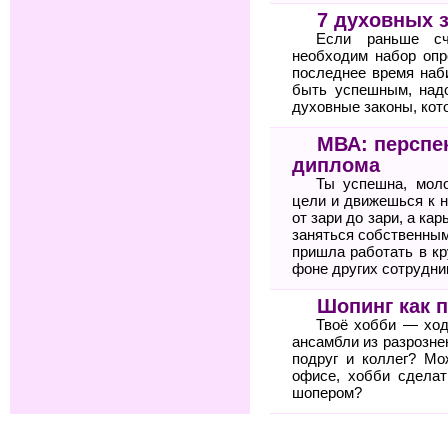
7 духовных 
Если раньше сч
необходим набор опр
последнее время наб
быть успешным, над
духовные законы, кото
МВА: перспе
диплома
Ты успешна, мол
цели и движешься к н
от зари до зари, а ка
заняться собственным
пришла работать в к
фоне других сотрудни
Шопинг как 
Твоё хобби — ход
ансамбли из разрозне
подруг и коллег? Мо
офисе, хобби сдела
шопером?