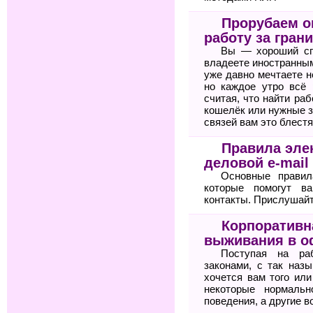
Прорубаем ок
работу за гран
Вы — хороший сп
владеете иностранным
уже давно мечтаете н
но каждое утро всё 
считая, что найти ра
кошелёк или нужные з
связей вам это блестя
Правила элек
деловой e-mail
Основные правил
которые помогут 
контакты. Прислушайте
Корпоративн
выживания в о
Поступая на ра
законами, с так назы
хочется вам того или
некоторые нормальн
поведения, а другие в