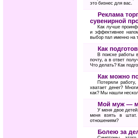
это бизнес для вас.
Реклама тор
сувенирной пр
Как лучше проинф
и эффективнее напом
выбор пал именно на 
Как подгото
В поиске работы 
почту, а в ответ пол
Что делать? Как подг
Как можно п
Потеряли работу,
хватает денег? Мног
как? Мы нашли неско
Мой муж — 
У меня двое детей
меня взять в штат
отношениям?
Болею за де
Симптомы этого