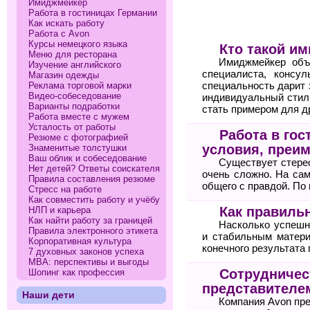
Имиджмейкер
Работа в гостиницах Германии
Как искать работу
Работа с Avon
Курсы немецкого языка
Кто такой и
Меню для ресторана
Имиджмейкер объе
Изучение английского
специалиста, консу
Магазин одежды
Реклама торговой марки
специальность дарит 
Видео-собеседование
индивидуальный стил
Варианты подработки
стать примером для д
Работа вместе с мужем
Усталость от работы
Работа в гос
Резюме с фотографией
условия, преи
Знаменитые толстушки
Ваш облик и собеседование
Существует стерео
Нет детей? Ответы соискателя
очень сложно. На сам
Правила составления резюме
общего с правдой. По
Стресс на работе
Как совместить работу и учёбу
Как правильн
НЛП и карьера
Как найти работу за границей
Насколько успешн
Правила электронного этикета
и стабильным матери
Корпоративная культура
конечного результата 
7 духовных законов успеха
МВА: перспективы и выгоды
Сотрудничест
Шопинг как профессия
представителе
Наши дети
Компания Avon пр