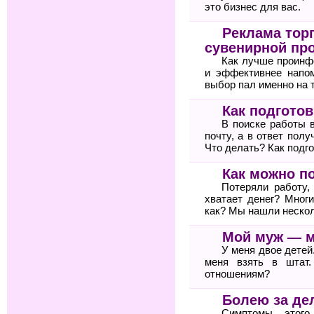
это бизнес для вас.
Реклама тор
сувенирной пр
Как лучше проинф
и эффективнее напом
выбор пал именно на 
Как подгото
В поиске работы 
почту, а в ответ пол
Что делать? Как подг
Как можно п
Потеряли работу,
хватает денег? Мног
как? Мы нашли неско
Мой муж — 
У меня двое детей
меня взять в штат
отношениям?
Болею за де
Симптомы этого