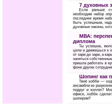
7 духовных 
Если раньше сч
необходим набор опр
последнее время наб
быть успешным, над
духовные законы, кото
МВА: перспе
диплома
Ты успешна, мол
цели и движешься к н
от зари до зари, а ка
заняться собственным
пришла работать в к
фоне других сотрудни
Шопинг как 
Твоё хобби — ход
ансамбли из разрозне
подруг и коллег? Мо
офисе, хобби сдела
шопером?