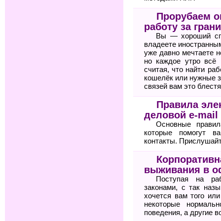
Прорубаем ок
работу за гран
Вы — хороший сп
владеете иностранным
уже давно мечтаете н
но каждое утро всё 
считая, что найти ра
кошелёк или нужные з
связей вам это блестя
Правила элек
деловой e-mail
Основные правил
которые помогут 
контакты. Прислушайте
Корпоративн
выживания в о
Поступая на ра
законами, с так назы
хочется вам того или
некоторые нормальн
поведения, а другие в