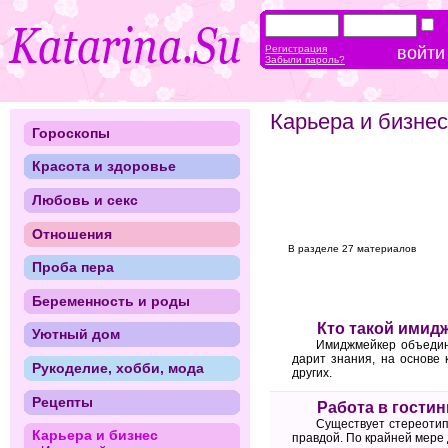
Регистрация
Забыли пароль?
Карьера и бизнес
Гороскопы
Красота и здоровье
Любовь и секс
Отношения
В разделе 27 материалов
Проба пера
Беременность и роды
Кто такой имид
Уютный дом
Имиджмейкер объединя
дарит знания, на основе
Рукоделие, хобби, мода
других.
Рецепты
Работа в гости
Существует стереотип,
Карьера и бизнес
правдой. По крайней мере