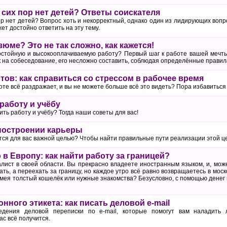
 сих пор нет детей? Ответы соискателя
ор нет детей? Вопрос хоть и некорректный, однако один из лидирующих воп
т достойно ответить на эту тему.
юме? Это не так сложно, как кажется!
остойную и высокооплачиваемую работу? Первый шаг к работе вашей мечт
 на собеседование, его несложно составить, соблюдая определённые правил
тов: как справиться со стрессом в рабочее время
боте всё раздражает, и вы не можете больше всё это видеть? Пора избавиться 
работу и учёбу
ить работу и учёбу? Тогда наши советы для вас!
построении карьеры
тся для вас важной целью? Чтобы найти правильные пути реализации этой ц
в Европу: как найти работу за границей?
ист в своей области. Вы прекрасно владеете иностранным языком, и, може
ть, а переехать за границу, но каждое утро всё равно возвращаетесь в моск
мея толстый кошелёк или нужные знакомства? Безусловно, с помощью денег и
нного этикета: как писать деловой e-mail
едения деловой переписки по e-mail, которые помогут вам наладить
ас всё получится.