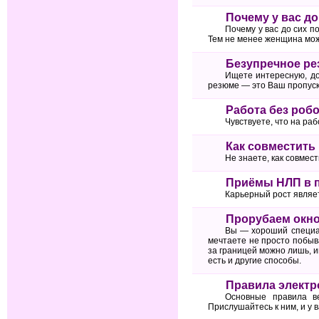
Почему у вас до
Почему у вас до сих п
Тем не менее женщина може
Безупречное рез
Ищете интересную, д
резюме — это Ваш пропуск
Работа без робо
Чувствуете, что на ра
Как совместить 
Не знаете, как совмест
Приёмы НЛП в 
Карьерный рост являе
Прорубаем окно 
Вы — хороший специал
мечтаете не просто побыва
за границей можно лишь, и
есть и другие способы.
Правила электро
Основные правила в
Прислушайтесь к ним, и у в