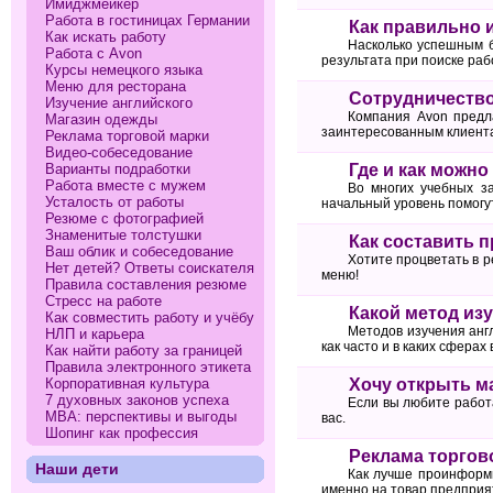
Имиджмейкер
Работа в гостиницах Германии
Как правильно 
Как искать работу
Насколько успешным б
Работа с Avon
результата при поиске раб
Курсы немецкого языка
Меню для ресторана
Сотрудничество
Изучение английского
Компания Avon предл
Магазин одежды
заинтересованным клиента
Реклама торговой марки
Видео-собеседование
Варианты подработки
Где и как можн
Работа вместе с мужем
Во многих учебных за
Усталость от работы
начальный уровень помогу
Резюме с фотографией
Знаменитые толстушки
Как составить 
Ваш облик и собеседование
Хотите процветать в р
Нет детей? Ответы соискателя
меню!
Правила составления резюме
Стресс на работе
Какой метод из
Как совместить работу и учёбу
Методов изучения англ
НЛП и карьера
как часто и в каких сферах
Как найти работу за границей
Правила электронного этикета
Корпоративная культура
Хочу открыть м
7 духовных законов успеха
Если вы любите работ
МВА: перспективы и выгоды
вас.
Шопинг как профессия
Реклама торгов
Наши дети
Как лучше проинформи
именно на товар предприя