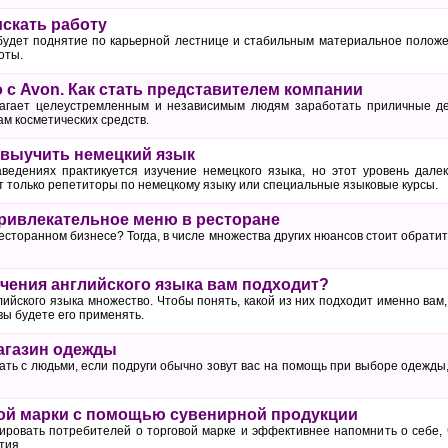
искать работу
удет поднятие по карьерной лестнице и стабильным материальное положен
оты.
 с Avon. Как стать представителем компании
агает целеустремленным и независимым людям заработать приличные де
м косметических средств.
о выучить немецкий язык
ведениях практикуется изучение немецкого языка, но этот уровень дале
т только репетиторы по немецкому языку или специальные языковые курсы.
привлекательное меню в ресторане
есторанном бизнесе? Тогда, в числе множества других нюансов стоит обрати
учения английского языка вам подходит?
ийского языка множество. Чтобы понять, какой из них подходит именно вам,
 вы будете его применять.
агазин одежды
ать с людьми, если подруги обычно зовут вас на помощь при выборе одежды
ой марки с помощью сувенирной продукции
ровать потребителей о торговой марке и эффективнее напомнить о себе, 
тия