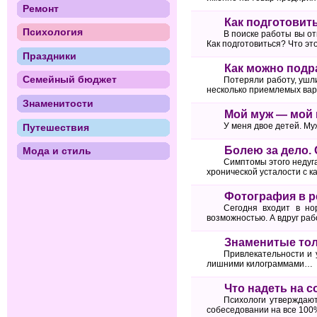
Ремонт
Как подготовит
Психология
В поиске работы вы от
Как подготовиться? Что эт
Праздники
Как можно подр
Семейный бюджет
Потеряли работу, ушли
несколько приемлемых вар
Знаменитости
Мой муж — мой
У меня двое детей. Му
Путешествия
Болею за дело.
Мода и стиль
Симптомы этого недуга
хронической усталости с 
Фотография в р
Сегодня входит в но
возможностью. А вдруг ра
Знаменитые тол
Привлекательности и 
лишними килограммами…
Что надеть на 
Психологи утверждают
собеседовании на все 100