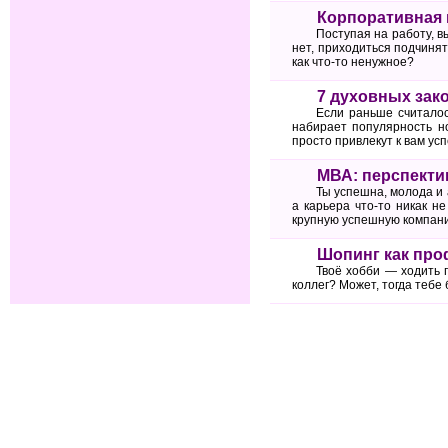
Корпоративная 
Поступая на работу, в
нет, приходиться подчиня
как что-то ненужное?
7 духовных зак
Если раньше считалос
набирает популярность н
просто привлекут к вам усп
МВА: перспекти
Ты успешна, молода и 
а карьера что-то никак н
крупную успешную компани
Шопинг как про
Твоё хобби — ходить 
коллег? Может, тогда теб