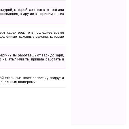
ьтурой, которой, хочется вам того или
поведения, а другие воспринимают их
ерт характера, то в последнее время
еделённые духовные законы, которые
нергии? Ты работаешь от зари до зари,
го начать? Или ты пришла работать в
й стиль вызывает зависть у подруг и
ссиональным шопером?