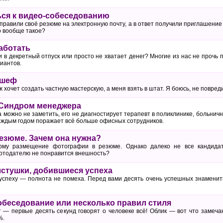
ься к видео-собеседованию
правили своё резюме на электронную почту, а в ответ получили приглашение
о вообще такое?
аботать
 в декретный отпуск или просто не хватает денег? Многие из нас не прочь
иантов.
 шеф
ж хочет создать частную мастерскую, а меня взять в штат. Я боюсь, не повр
 Синдром менеджера
 можно не заметить, его не диагностирует терапевт в поликлинике, больни
каждым годом поражает всё больше офисных сотрудников.
езюме. Зачем она нужна?
рму размещение фотографии в резюме. Однако далеко не все кандидат
ботодателю не понравится внешность?
стушки, добившиеся успеха
успеху — полнота не помеха. Перед вами десять очень успешных знаменит
собеседование или несколько правил стиля
 — первые десять секунд говорят о человеке всё! Облик — вот что замеч
%.