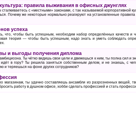
культура: правила выживания в офисных джунглях
ы сталкиваетесь с «местными» законами, с так называемой корпоративной кул
ться. Почему же некоторые нормально реагируют на установленные правила 
онов успеха
ь, что, чтобы быть успешным, необходим набор определённых качеств и ч
овая теория — чтобы быть успешным, надо знать и уметь соблюдать опр
ех.
вы и выгоды получения диплома
амбициозна. Ты чётко видишь свои цели и движешься к ним, ты полна сил и э
е идёт в гору? Ты решила заняться собственным делом, и не знаешь, с че
ю и теряешься на фоне других сотрудников?
фессия
по магазинам, ты удачно составляешь ансамбли из разрозненных вещей, тво
е бросить работу в душном офисе, хобби сделать профессией и стать профе