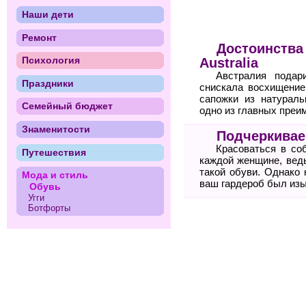
Наши дети
Ремонт
Достоинства 
Психология
Australia
Австралия подар
Праздники
снискала восхищение
сапожки из натураль
Семейный бюджет
одно из главных преи
Знаменитости
Подчеркивае
Красоваться в со
Путешествия
каждой женщине, ведь
такой обуви. Однако
Мода и стиль
ваш гардероб был из
Обувь
Угги
Ботфорты