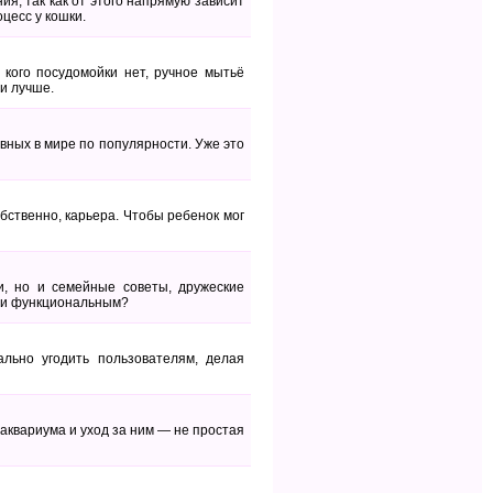
ия, так как от этого напрямую зависит
цесс у кошки.
кого посудомойки нет, ручное мытьё
и лучше.
вных в мире по популярности. Уже это
бственно, карьера. Чтобы ребенок мог
, но и семейные советы, дружеские
, и функциональным?
льно угодить пользователям, делая
 аквариума и уход за ним — не простая