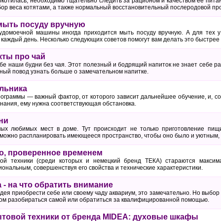
 окотилась, необходимо тщательно следить за рационом и качеством ее питан
бор веса котятами, а также нормальный восстановительный послеродовой про
мыть посуду вручную
домоечной машины иногда приходится мыть посуду вручную. А для тех у 
каждый день. Несколько следующих советов помогут вам делать это быстрее 
ты про чай
бе наши будни без чая. Этот полезный и бодрящий напиток не знает себе ра
ный повод узнать больше о замечательном напитке.
льника
ограммы — важный фактор, от которого зависит дальнейшее обучение, и, со
нания, ему нужна соответствующая обстановка.
ни
ых любимых мест в доме. Тут происходит не только приготовление пищи
 можно распланировать имеющееся пространство, чтобы оно было и уютным
о, проверенное временем
ой техники (среди которых и немецкий бренд ТЕКА) стараются максима
ональным, совершенствуя его свойства и технические характеристики.
 - на что обратить внимание
идея приобрести себе или своему чаду аквариум, это замечательно. Но выбор
том разобираться самой или обратиться за квалифицированной помощью.
товой техники от бренда MIDEA: духовые шкафы