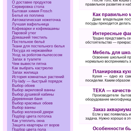
После того, как кошка
О доставке продуктов
правильное развитие и на
Сервировка стола
Бытовая химия Frosch
Как правильно 
Бельё из поплина
Даже владельцам посу
Автоматическая ножеточка
посуды приходится делать 
Лучшая вафельница
Кофеварки и кофемашины
Паровой утюг
Интересные фак
Домашний текстиль
Трудно представить се
Постельное бельё
обстоятельство — прекрас
Ткани для постельного белья
Посуда из нержавейки
Мебель для шко
Уход за роботом-пылесосом
Освоение школьной пр
Запах в туалете
нормально воспринимать з
Чем вывести пятна
Как выбрать кастрюлю
Планировка кух
Запах жилища
Кухня — одно из сам
История комнатных растений
посиделки. Каким образом
Fly-lady — быстрый порядок
Выбор обоев
Выбор акриловой ванны
ТЕКА — качеств
Выбор душевой кабины
Производители бытов
Деревянная баня
оборудование многофункци
Выбор красивых обоев
Выбор ванны
Заказ аквариума
Выбор железной двери
Если у вас появилась 
Подбор цвета потолка
задача. Нужно хорошо в э
Как утеплить окна
Защита квартиры от воров
Особенности бы
Подбор цвета пола