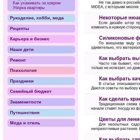
Не так давно в росси
Как ухаживать за ковром
MIDEA, с которыми многие
Уборка квартиры
Некоторые нюа
Рукоделие, хобби, мода
Если дизайн штор пр
изменить в нужную сторон
Рецепты
Силиконовые фо
Карьера и бизнес
По внешнему виду си
удивительно, что материал
Наши дети
Как выбрать вы
Ремонт
Часто так бывает, чт
только не исчезает, но да
Психология
Как выбрать ка
Праздники
В статье описываютс
Даются советы по выбору к
Семейный бюджет
Как сделать кр
Знаменитости
Традиционная схема 
начале ставят посуду из ф
Путешествия
Цветы для лени
Мода и стиль
Для неопытных садо
неприхотливые растения. 
Как выбрать гл