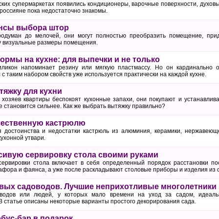
йских супермаркетах появились кондиционеры, варочные поверхности, духов
 россияне пока недостаточно знакомы.
нсы выбора штор
одуман до мелочей, они могут полностью преобразить помещение, прид
у визуальные размеры помещения.
рмы на кухне: для выпечки и не только
ликон напоминает резину или мягкую пластмассу. Но он кардинально о
 с таким набором свойств уже используется практически на каждой кухне.
тяжку для кухни
о хозяев квартиры беспокоят кухонные запахи, они покупают и устанавлив
же становится сильнее. Как же выбрать вытяжку правильно?
чественную кастрюлю
я достоинства и недостатки кастрюль из алюминия, керамики, нержавеющ
ухонной утвари.
асивую сервировку стола своими руками
сервировки стола включает в себя определенный порядок расстановки по
афора и фаянса, а уже после раскладывают столовые приборы и изделия из с
вых садоводов. Лучшие неприхотливые многолетники
водов или людей, у которых мало времени на уход за садом, идеаль
В статье описаны некоторые варианты простого декорирования сада.
обус-бар в подарок