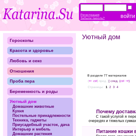
Регистрация
Забыли пароль?
Уютный дом
Гороскопы
Красота и здоровье
Любовь и секс
Отношения
В разделе 77 материалов
Проба пера
(
<--
ctrl
) пред. ]
[ след. (
ctrl
-->
)
Страницы:
1
2
3
4
Беременность и роды
Уютный дом
Домашние животные
Кухня
Почему доставк
Постельные принадлежности
С такой услугой я пер
Техника, гаджеты
очередях и тяжелых сумках
Приусадебный участок, дача
Интерьер и мебель
Питание кошки 
Домашние растения