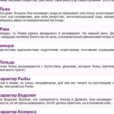
чими пчелами» общества. Они любят свою работу до самоотречения. Это сте
 Льва
йти даже Тельцов. Они ненавидят, когда их прерывают, или плохо ассистирую
тать или независимо, для себя (искусство, интеллектуальный труд, предп
збираясь вверх по иерархической лестнице.
Рака
кладах, то Ракам удачно вкладывать в антиквариат. На черный день. Дл
грядущих проблем. Богатство не цель, а исключительно финансовая опора и
знецов
артистами, журналистами, издателями, секретарями, почтовыми служащими
Тельца
знак Телец ассоциируется с богатством, деньгами, которые Телец притяги
ком много тратят.
характер Рыбы
ем и всеми, но очень специфически, для них нет ничего по-настоящему 
ка, чем развитые Рыбы.
характер Водолея
е Водолеи. Вообще, это совокупность Ангела и Дьявола. Они ненавидят 
ности, но не прочь шокировать. Хотят делать приятное, но в основном себе.
характер Козерога