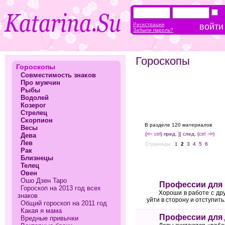
Регистрация
Забыли пароль?
Гороскопы
Гороскопы
Совместимость знаков
Про мужчин
Рыбы
Водолей
Козерог
Стрелец
Скорпион
В разделе 120 материалов
Весы
(
<--
ctrl
) пред. ]
[ след. (
ctrl
-->
)
Дева
Лев
Страницы:
1
2
3
4
5
6
Рак
Близнецы
Телец
Овен
Ошо Дзен Таро
Профессии для
Гороскоп на 2013 год всех
Хороши в работе с дру
знаков
уйти в сторону и отступить
Общий гороскоп на 2011 год
Какая я мама
Профессии для
Вредные привычки