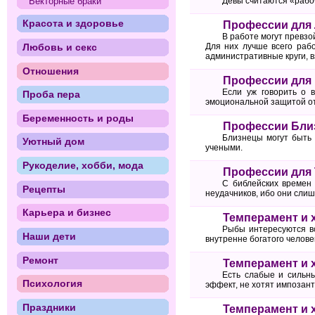
Векторные браки
Девы считаются «рабо
Красота и здоровье
Профессии для
В работе могут превзо
Для них лучше всего рабо
Любовь и секс
административные круги, в
Отношения
Профессии для 
Если уж говорить о в
Проба пера
эмоциональной защитой от 
Беременность и роды
Профессии Бли
Близнецы могут быть 
Уютный дом
учеными.
Рукоделие, хобби, мода
Профессии для 
С библейских времен 
Рецепты
неудачников, ибо они слиш
Карьера и бизнес
Темперамент и 
Рыбы интересуются вс
Наши дети
внутренне богатого челове
Ремонт
Темперамент и 
Есть слабые и сильны
Психология
эффект, не хотят импозант
Праздники
Темперамент и 