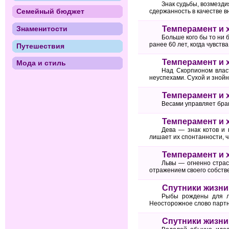
Знак судьбы, возмезди
Семейный бюджет
сдержанность в качестве в
Темперамент и 
Знаменитости
Больше кого бы то ни 
ранее 60 лет, когда чувст
Путешествия
Темперамент и 
Мода и стиль
Над Скорпионом власт
неуспехами. Сухой и зной
Темперамент и 
Весами управляет брак
Темперамент и 
Дева — знак котов и 
лишает их спонтанности, ч
Темперамент и 
Львы — огненно страс
отражением своего собств
Спутники жизн
Рыбы рождены для лю
Неосторожное слово партн
Спутники жизни