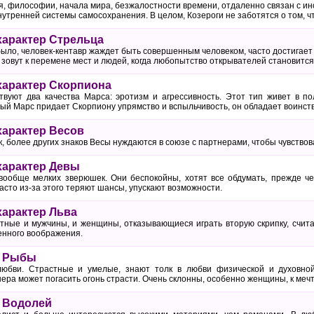
я, философии, начала мира, безжалостности времени, отдаленно связан с ин
нутренней системы самосохранения. В целом, Козероги не заботятся о том, 
характер Стрельца
было, человек-кентавр жаждет быть совершенным человеком, часто достигает 
ва зовут к перемене мест и людей, когда любопытство открывателей становитс
характер Скорпиона
вуют два качества Марса: эротизм и агрессивность. Этот тип живет в п
ный Марс придает Скорпиону упрямство и вспыльчивость, он обладает воинст
характер Весов
, более других знаков Весы нуждаются в союзе с партнерами, чтобы чувство
характер Девы
вообще мелких зверюшек. Они беспокойны, хотят все обдумать, прежде че
асто из-за этого теряют шансы, упускают возможности.
характер Льва
тные и мужчины, и женщины, отказывающиеся играть вторую скрипку, счита
енного воображения.
и Рыбы
бви. Страстные и умелые, знают толк в любви физической и духовной,
ера может погасить огонь страсти. Очень склонны, особенно женщины, к меч
 Водолей