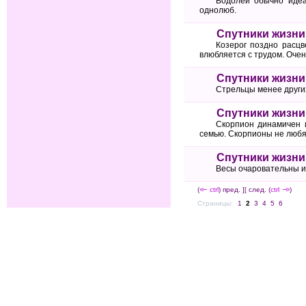
Водолей обычно идеа
однолюб.
Спутники жизни
Козерог поздно расцв
влюбляется с трудом. Очен
Спутники жизни
Стрельцы менее други
Спутники жизни
Скорпион динамичен и
семью. Скорпионы не любя
Спутники жизн
Весы очаровательны и 
(
<--
ctrl
) пред. ]
[ след. (
ctrl
-->
)
Страницы:
1
2
3
4
5
6