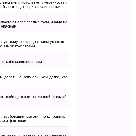
стинктами и использует умеренность и
чтобы выглядеть привлекательными.
своего в более зрелые годы, иногда не
я опасным.
олную силу с чередованием успехов с
венными качествами.
вать себя совершенными.
м делать. Иногда слишком долго, что
ют себя центром вселенной, звездой,
 требования высоки, легко ранимы.
там и фантазии.