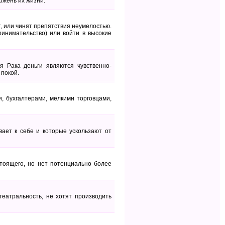
ржень их жизни.
т, или чинят препятствия неумелостью.
ринимательство) или войти в высокие
я Рака деньги являются чувственно-
 покой.
, бухгалтерами, мелкими торговцами,
вает к себе и которые ускользают от
стоящего, но нет потенциально более
театральность, не хотят производить