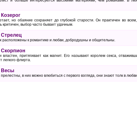
лист и больше интересуются высокими материями, чем романами. В любв
 Козерог
етает, но обаяние сохраняет до глубокой старости. Он практичен во всем
ь критичен, выбор часто бывает удачным.
 Стрелец
х расположены к романтике и любви, добродушны и общительны.
 Скорпион
 властен, притягивает как магнит. Его называют королем секса, отваживш
т легкого флирта.
и Весы
прелестны, в них можно влюбиться с первого взгляда, они знают толк в любв