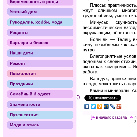
Беременность и роды
Плюсы: практичность,
ждут слишком многог
Уютный дом
трудолюбивы, умеют оказ
Рукоделие, хобби, мода
Минусы: скучность
пессимистический взгля
Рецепты
окружающим, чёрствость
Если вы — Телец, в
Карьера и бизнес
силу, незыблемы как ска
нутро.
Наши дети
Благоприятные услов
подошвы к своей стихии,
Ремонт
окнах как компромисс. 
работа.
Психология
Ваш дух, приносящий 
Праздники
в саду, может жить в пар
Камни и минералы: Ага
Семейный бюджет
0
Знаменитости
Путешествия
[<—
в начало раздела
<-
п
2
Мода и стиль