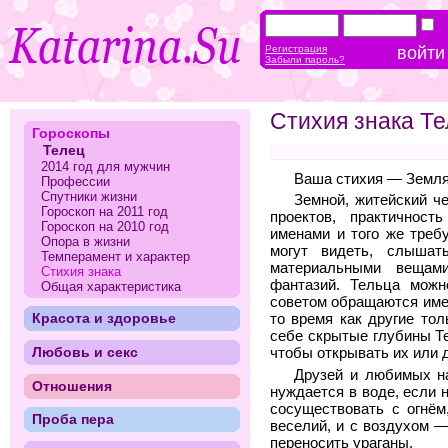
Регистрация
Забыли пароль?
Стихия знака Те
Гороскопы
Телец
2014 год для мужчин
Ваша стихия — Земля
Профессии
Спутники жизни
Земной, житейский ч
Гороскоп на 2011 год
проектов, практичнос
Гороскоп на 2010 год
именами и того же требу
Опора в жизни
могут видеть, слышать
Темперамент и характер
материальными вещам
Стихия знака
фантазий. Тельца можн
Общая характеристика
советом обращаются имен
Красота и здоровье
то время как другие то
себе скрытые глубины Т
Любовь и секс
чтобы открывать их или 
Друзей и любимых н
Отношения
нуждается в воде, если 
сосуществовать с огнём
Проба пера
веселий, и с воздухом —
переносить ураганы.