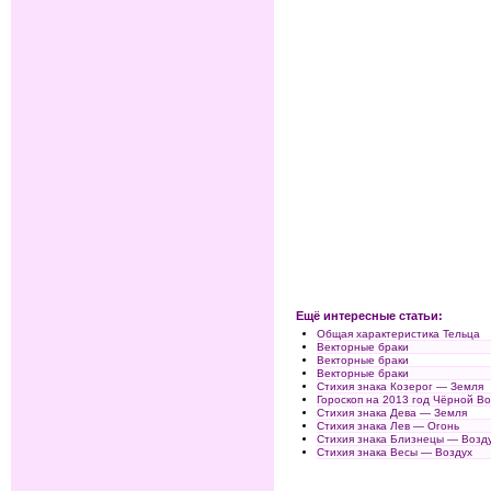
Ещё интересные статьи:
Общая характеристика Тельца
Векторные браки
Векторные браки
Векторные браки
Стихия знака Козерог — Земля
Гороскоп на 2013 год Чёрной Во
Стихия знака Дева — Земля
Стихия знака Лев — Огонь
Стихия знака Близнецы — Возд
Стихия знака Весы — Воздух