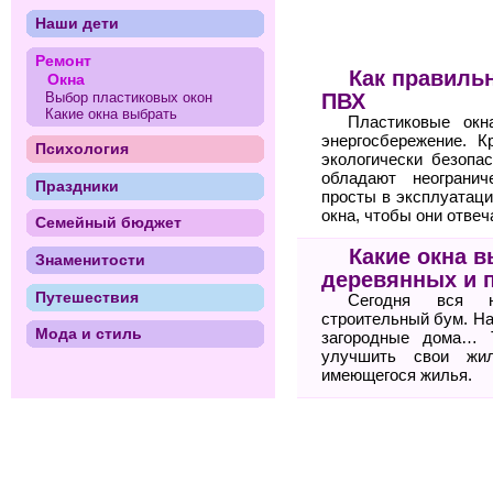
Наши дети
Ремонт
Как правиль
Окна
Выбор пластиковых окон
ПВХ
Какие окна выбрать
Пластиковые окн
энергосбережение. К
Психология
экологически безопа
обладают неогранич
Праздники
просты в эксплуатаци
окна, чтобы они отве
Семейный бюджет
Какие окна 
Знаменитости
деревянных и 
Путешествия
Сегодня вся н
строительный бум. На
Мода и стиль
загородные дома… 
улучшить свои жи
имеющегося жилья.