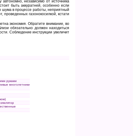
у автономно, независимо от источника
стоит быть аккуратней, особенно если
ю шума в процессе работы, неприятный
, проведенных газонокосилкой, кстати
метна экономия. Обратите внимание, во
близи обязательно должен находиться
ости. Соблюдение инструкции увеличит
оими руками
ливые многолетники
ком)
оэпилятор
чественные