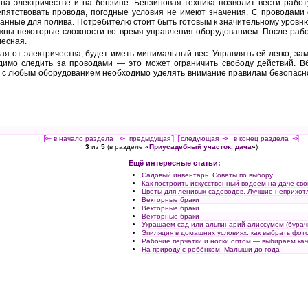
на электричестве и на бензине. Бензиновая техника позволит вести работ
епятствовать провода, погодные условия не имеют значения. С проводами 
анные для полива. Потребителю стоит быть готовым к значительному уровн
ожны некоторые сложности во время управления оборудованием. После работ
лесная.
я от электричества, будет иметь минимальный вес. Управлять ей легко, за
димо следить за проводами — это может ограничить свободу действий. В
е с любым оборудованием необходимо уделять внимание правилам безопасн
[<—
в начало раздела
<-
предыдущая
] [
следующая
->
в конец раздела
->]
3
из
5
(в разделе
«
Приусадебный участок, дача
»
)
Ещё интересные статьи:
Садовый инвентарь. Советы по выбору
Как построить искусственный водоём на даче св
Цветы для ленивых садоводов. Лучшие неприхот
Векторные браки
Векторные браки
Векторные браки
Украшаем сад или альпинарий алиссумом (бурач
Эпиляция в домашних условиях: как выбрать фот
Рабочие перчатки и носки оптом — выбираем ка
На природу с ребёнком. Малыши до года