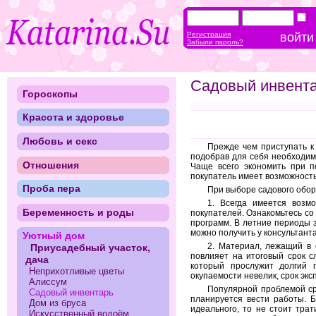
Регистрация
Забыли пароль?
Садовый инвента
Гороскопы
Красота и здоровье
Любовь и секс
Прежде чем приступать к 
подобрав для себя необходимы
Отношения
Чаще всего экономить при п
покупатель имеет возможность
Проба пера
При выборе садового обор
1. Всегда имеется возм
Беременность и роды
покупателей. Ознакомьтесь с
программ. В летние периоды 
можно получить у консультанта
Уютный дом
2. Материал, лежащий в 
Приусадебный участок,
повлияет на итоговый срок с
дача
который прослужит долгий 
Неприхотливые цветы
окупаемости невелик, срок экс
Алиссум
Популярной проблемой ср
Садовый инвентарь
планируется вести работы. Б
Дом из бруса
идеального, то не стоит трат
Искусственный водоём