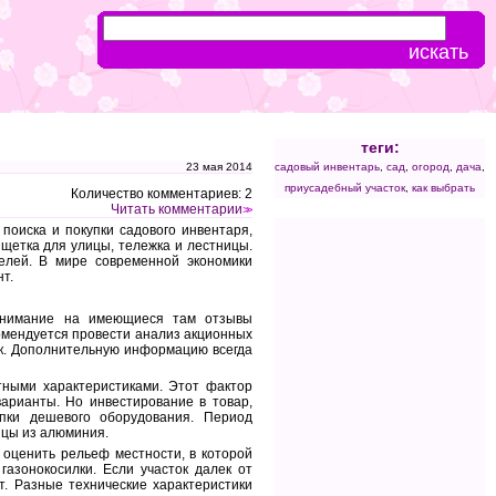
теги:
23 мая 2014
садовый инвентарь
,
сад
,
огород
,
дача
,
приусадебный участок
,
как выбрать
Количество комментариев: 2
Читать комментарии
>>
поиска и покупки садового инвентаря,
 щетка для улицы, тележка и лестницы.
елей. В мире современной экономики
т.
е внимание на имеющиеся там отзывы
омендуется провести анализ акционных
к. Дополнительную информацию всегда
тными характеристиками. Этот фактор
варианты. Но инвестирование в товар,
упки дешевого оборудования. Период
ицы из алюминия.
 оценить рельеф местности, в которой
азонокосилки. Если участок далек от
ат. Разные технические характеристики