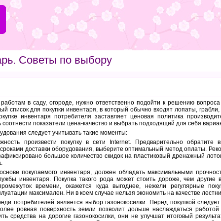
рь. Советы по выбору
работам в саду, огороде, нужно ответственно подойти к решению вопроса 
й список для покупки инвентаря, в который обычно входят лопаты, грабли,
окупке инвентаря потребителя заставляет ценовая политика производит
 соотнести показатели цена-качество и выбрать подходящий для себя вариан
удования следует учитывать такие моменты:
ожность произвести покупку в сети Internet. Предварительно обратит
о сроками доставки оборудования, выберите оптимальный метод оплаты. Рек
зафиксировано большое количество скидок на пластиковый дренажный лото
.
основе покупаемого инвентаря, должен обладать максимальными прочнос
лужбы инвентаря. Покупка такого рода может стоить дороже, чем другие 
промежуток времени, окажется куда выгоднее, нежели регулярные пок
плуатации максимален. Ни в коем случае нельзя экономить на качестве лестн
еди потребителей является выбор газонокосилки. Перед покупкой следует
олее ровная поверхность земли позволит дольше наслаждаться работой г
ить средства на дорогие газонокосилки, они не улучшат итоговый результ