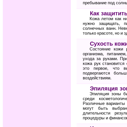
пребывание под солн
Как защитить
Кожа летом как н
нужно защищать, п
солнечных ванн. Нев
только красоте, но и 
Сухость кожи
Состояние кожи 
организма, питание
ухода за руками. Пр
кожа рук становится
это первое, что в
подвергаются боль
воздействиям.
Эпиляция зо
Эпиляция зоны б
среди косметологи
Различные варианты 
могут быть выбра
длительности резул
процедуры и финансов