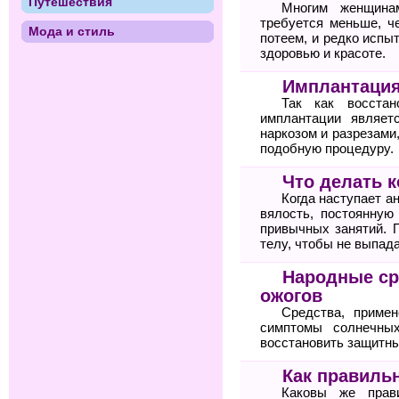
Путешествия
Многим женщина
требуется меньше, ч
Мода и стиль
потеем, и редко испы
здоровью и красоте.
Имплантация
Так как восста
имплантации являет
наркозом и разрезами
подобную процедуру.
Что делать к
Когда наступает 
вялость, постоянную
привычных занятий. 
телу, чтобы не выпад
Народные ср
ожогов
Средства, приме
симптомы солнечны
восстановить защитны
Как правильн
Каковы же прав