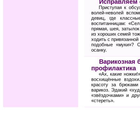
Исправляем 
Приступая к обсу
волей-неволей вспо
девиц, где классн
воспитанницам: «Сел
прямая, шея, затылок
из хороших семей то
ходить с привязанной
подобные «муки»? О
осанку.
Варикозная 
профилактика
«Ах, какие ножки
восхищённые вздохи
красоту за брюкам
варикоз. Эдакий «ху
«звёздочками» и дру
«стереть».