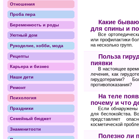
Отношения
Проба пера
Какие бываю
Беременность и роды
для спины и п
Все ортопедическ
Уютный дом
или профилактики бол
на несколько групп.
Рукоделие, хобби, мода
Польза гиру
Рецепты
пиявки
Карьера и бизнес
В настоящее время
лечения, как гирудо
Наши дети
гирудотерапии? 
противопоказания?
Ремонт
На теле поя
Психология
почему и что д
Праздники
Если обнаружены 
для беспокойства. В
Семейный бюджет
представляет опа
косметической пробле
Знаменитости
Полезно ли 