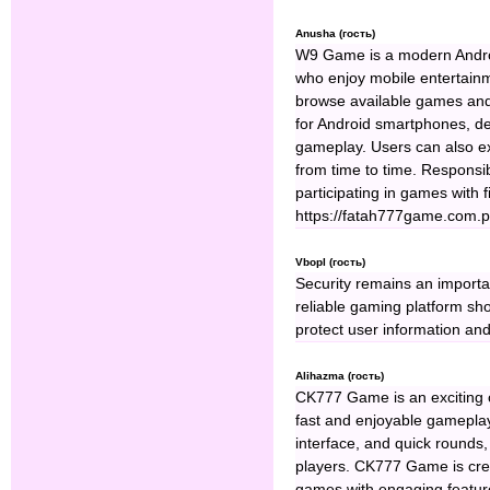
Anusha (гость)
W9 Game is a modern Androi
who enjoy mobile entertainm
browse available games and
for Android smartphones, d
gameplay. Users can also ex
from time to time. Respons
participating in games with f
https://fatah777game.com.
Vbopl (гость)
Security remains an importan
reliable gaming platform sh
protect user information and
Alihazma (гость)
CK777 Game is an exciting 
fast and enjoyable gameplay
interface, and quick rounds,
players. CK777 Game is creat
games with engaging featu