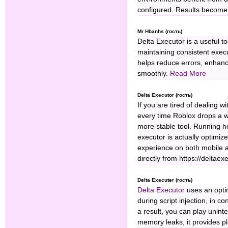
configured. Results become
Mr Hbanhs (гость)
Delta Executor is a useful t
maintaining consistent exec
helps reduce errors, enhance
smoothly.
Read More
Delta Executor (гость)
If you are tired of dealing
every time Roblox drops a we
more stable tool. Running 
executor is actually optimiz
experience on both mobile a
directly from https://delta
Delta Executer (гость)
Delta Executor
uses an optim
during script injection, in c
a result, you can play unint
memory leaks, it provides p