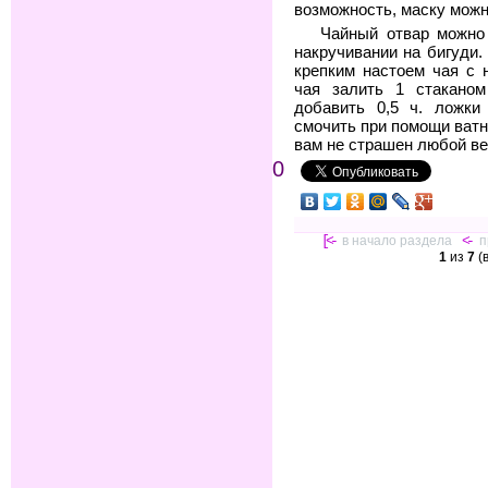
возможность, маску можн
Чайный отвар можно 
накручивании на бигуди
крепким настоем чая с 
чая залить 1 стаканом 
добавить 0,5 ч. ложки
смочить при помощи ватн
вам не страшен любой ве
0
[<-
в начало раздела
<-
п
1
из
7
(