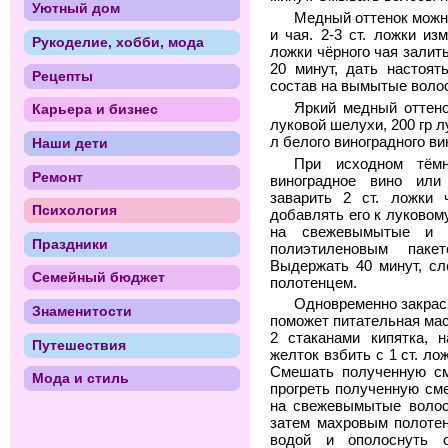
Уютный дом
Медный оттенок можно
и чая. 2-3 ст. ложки и
Рукоделие, хобби, мода
ложки чёрного чая залить
20 минут, дать настоят
Рецепты
состав на вымытые воло
Яркий медный оттено
Карьера и бизнес
луковой шелухи, 200 гр л
л белого виноградного ви
Наши дети
При исходном тёмн
Ремонт
виноградное вино или
заварить 2 ст. ложки 
Психология
добавлять его к луковом
на свежевымытые и 
Праздники
полиэтиленовым пак
Выдержать 40 минут, сл
Семейный бюджет
полотенцем.
Одновременно закрас
Знаменитости
поможет питательная маск
2 стаканами кипятка, н
Путешествия
желток взбить с 1 ст. ло
Смешать полученную см
Мода и стиль
прогреть полученную см
на свежевымытые волос
затем махровым полотен
водой и ополоснуть 