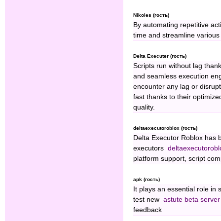
Nikoles (гость)
By automating repetitive ac
time and streamline various 
Delta Executer (гость)
Scripts run without lag than
and seamless execution eng
encounter any lag or disrupt
fast thanks to their optimi
quality.
deltaexecutoroblox (гость)
Delta Executor Roblox has 
executors
deltaexecutorobl
platform support, script com
apk (гость)
It plays an essential role i
test new
astute beta server
feedback