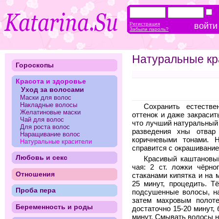
Регистрация
Забыли пароль?
Натуральные кр
Гороскопы
Красота и здоровье
Уход за волосами
Маски для волос
Накладные волосы
Сохранить естеств
Желатиновые маски
оттенок и даже закрасит
Чай для волос
что лучший натуральный
Для роста волос
разведения хны отвар
Наращивание волос
коричневыми тонами. 
Натуральные красители
справится с окрашивание
Любовь и секс
Красивый каштановый
чая: 2 ст. ложки чёрно
Отношения
стаканами кипятка и на 
25 минут, процедить. 
Проба пера
подсушенные волосы, н
затем махровым полоте
Беременность и роды
достаточно 15-20 минут,
минут. Смывать волосы н