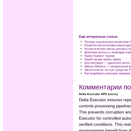
Ещё интересные статьи:
Почему израильская косметика п
Рецепты желатиновых масок дл
Косметические маски для восст
Длинные волосы с помощью нак
Какие бывают парики
Какой лучше купить парик
Биоэпиляция — удаление волос
Natura Siberica — натуральная 
Экологически чистые средства F
Как подобрать женскую зимнюю
Комментарии по
Delta Executor APK (гость)
Delta Executor ensures repe
controls processing pipeline
This prevents corruption and
Executor for controlled aut
verified conditions. This redu
environments benefit from de