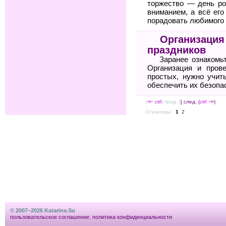
торжество — день ро
вниманием, а всё его
порадовать любимого 
Организация
праздников
Заранее ознакомь
Организация и пров
простых, нужно учит
обеспечить их безопа
(
<--
ctrl
) пред. ]
[ след. (
ctrl
-->
)
Страницы:
1
2
© 2007–2026 Katarina.Su
пользовательское соглашение
,
политика конфиденциальности