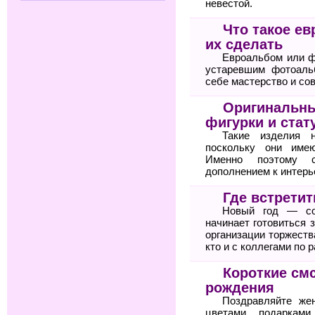
невестой.
Что такое ев
их сделать
Евроальбом или ф
устаревшим фотоаль
себе мастерство и со
Оригинальны
фигурки и стат
Такие изделия н
поскольку они имею
Именно поэтому с
дополнением к интерь
Где встретит
Новый год — со
начинает готовиться 
организации торжеств
кто и с коллегами по р
Короткие см
рождения
Поздравляйте же
цветами, подаркам