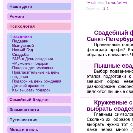
(
<--
ctrl
) пред. ]
[ след. (
ctrl
-->
)
Наши дети
Страницы:
1
2
Ремонт
Психология
Свадебный ф
Праздники
Санкт-Петербур
Подарки
Правильный подбо
Выпускной
фотограф профи? Ка
Новый Год
Свадьба
обращать внимание. Ч
SMS в День рождения
«Мужские» подарки
Пышные свад
Подарок для мужчины
Выбор подвенечн
Пригласительные на день
этапов подготовки к
рождения
Подарок на день рождения
зависит образ нев
Детский праздник
разнообразие фасон
Как выбрать подарок
являются пышные свад
Семейный бюджет
Кружевные с
выбрать сваде
Знаменитости
Главным символо
Сколько их, образов 
Путешествия
выбрать нужно тот 
даже через много 
Мода и стиль