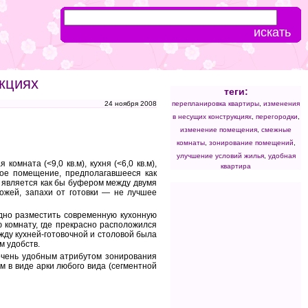
кциях
теги:
24 ноября 2008
перепланировка квартиры
,
изменения
в несущих конструкциях
,
перегородки
,
изменение помещения
,
смежные
комнаты
,
зонирование помещений
,
улучшение условий жилья
,
удобная
мната (<9,0 кв.м), кухня (<6,0 кв.м),
квартира
ое помещение, предполагавшееся как
а является как бы буфером между двумя
ожей, запахи от готовки — не лучшее
дно разместить современную кухонную
 комнату, где прекрасно расположился
жду кухней-готовочной и столовой была
м удобств.
очень удобным атрибутом зонирования
м в виде арки любого вида (сегментной