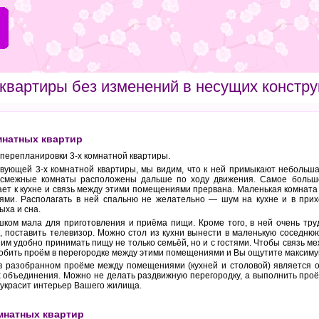
квартиры без изменений в несущих констру
мнатных квартир
перепланировки 3-х комнатной квартиры.
ующей 3-х комнатной квартиры, мы видим, что к ней примыкают небольшая ко
е смежные комнаты расположены дальше по ходу движения. Самое больш
ает к кухне и связь между этими помещениями прервана. Маленькая комнат
ми. Располагать в ней спальню не желательно — шум на кухне и в прих
ха и сна.
ком мала для приготовления и приёма пищи. Кроме того, в ней очень тру
, поставить телевизор. Можно стол из кухни вынести в маленькую соседнюю
им удобно принимать пищу не только семьёй, но и с гостями. Чтобы связь ме
обить проём в перегородке между этими помещениями и Вы ощутите максиму
в разобранном проёме между помещениями (кухней и столовой) является 
 объединения. Можно не делать раздвижную перегородку, а выполнить проё
м украсит интерьер Вашего жилища.
мнатных квартир