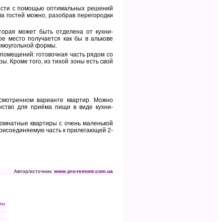
сти с помощью оптимальных решений
а гостей можно, разобрав перегородки
торая может быть отделена от кухни-
е место получается как бы в алькове
рямоугольной формы.
помещений: готовочная часть рядом со
ы. Кроме того, из тихой зоны есть свой
смотренном варианте квартир. Можно
нство для приёма пищи в виде кухни-
комнатные квартиры с очень маленькой
присоединяемую часть к прилегающей 2-
Автор/источник:
www.pro-remont.com.ua
ры