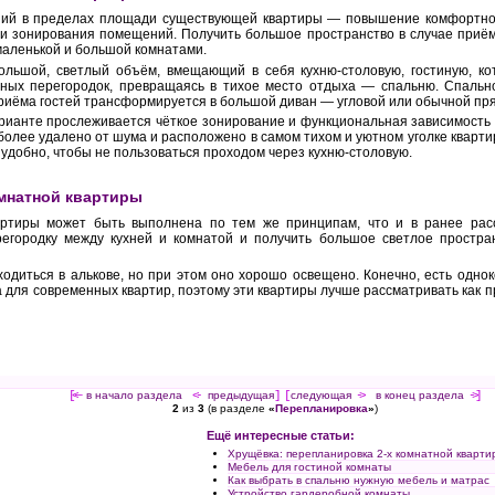
ий в пределах площади существующей квартиры — повышение комфортно
и зонирования помещений. Получить большое пространство в случае приём
маленькой и большой комнатами.
ольшой, светлый объём, вмещающий в себя кухню-столовую, гостиную, ко
ных перегородок, превращаясь в тихое место отдыха — спальню. Спально
приёма гостей трансформируется в большой диван — угловой или обычной п
арианте прослеживается чёткое зонирование и функциональная зависимость 
более удалено от шума и расположено в самом тихом и уютном уголке квартир
 удобно, чтобы не пользоваться проходом через кухню-столовую.
мнатной квартиры
артиры может быть выполнена по тем же принципам, что и в ранее рас
егородку между кухней и комнатой и получить большое светлое простра
одиться в алькове, но при этом оно хорошо освещено. Конечно, есть одно
 для современных квартир, поэтому эти квартиры лучше рассматривать как 
[<—
в начало раздела
<-
предыдущая
] [
следующая
->
в конец раздела
->]
2
из
3
(в разделе
«
Перепланировка
»
)
Ещё интересные статьи:
Хрущёвка: перепланировка 2-х комнатной кварти
Мебель для гостиной комнаты
Как выбрать в спальню нужную мебель и матрас
Устройство гардеробной комнаты