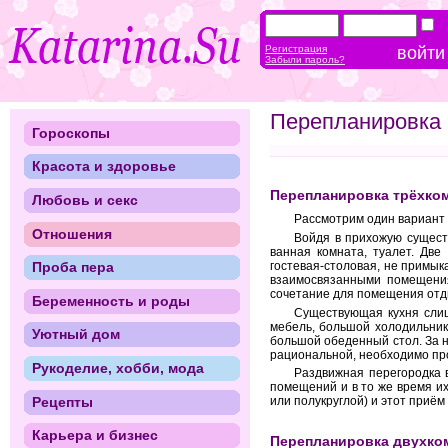
Регистрация
Забыли пароль?
Перепланировка 
Гороскопы
Красота и здоровье
Перепланировка трёхко
Любовь и секс
Рассмотрим один вариант 
Отношения
Войдя в прихожую существ
ванная комната, туалет. Дв
гостевая-столовая, не примык
Проба пера
взаимосвязанными помещения
сочетание для помещения отды
Беременность и роды
Существующая кухня слиш
мебель, большой холодильник
Уютный дом
большой обеденный стол. За н
рациональной, необходимо пр
Рукоделие, хобби, мода
Раздвижная перегородка 
помещений и в то же время их
Рецепты
или полукруглой) и этот приё
Карьера и бизнес
Перепланировка двухко