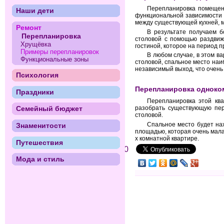
Перепланировка помещен
Наши дети
функциональной зависимости 
между существующей кухней, 
Ремонт
В результате получаем б
Перепланировка
столовой с помощью раздвиж
Хрущёвка
гостиной, которое на период 
Примеры перепланировок
В любом случае, в этом в
Функциональные зоны
столовой, спальное место наи
независимый выход, что очень
Психология
Перепланировка одноко
Праздники
Перепланировка этой кв
разобрать существующую пер
Семейный бюджет
столовой.
Спальное место будет нах
Знаменитости
площадью, которая очень мала
х комнатной квартире.
Путешествия
0
Мода и стиль