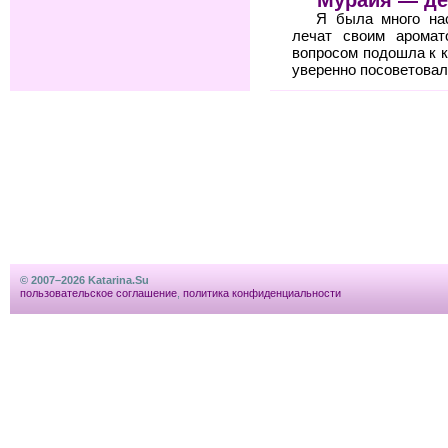
Мурайя — де
Я была много на
лечат своим аромат
вопросом подошла к к
уверенно посоветовал
© 2007–2026 Katarina.Su
пользовательское соглашение
,
политика конфиденциальности