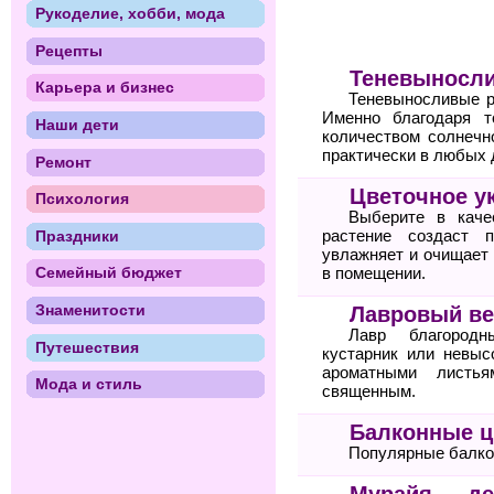
Рукоделие, хобби, мода
Рецепты
Теневыносли
Карьера и бизнес
Теневыносливые р
Именно благодаря т
Наши дети
количеством солнечн
практически в любых 
Ремонт
Цветочное у
Психология
Выберите в каче
Праздники
растение создаст 
увлажняет и очищает 
Семейный бюджет
в помещении.
Знаменитости
Лавровый ве
Лавр благородн
Путешествия
кустарник или невы
ароматными листь
Мода и стиль
священным.
Балконные 
Популярные балко