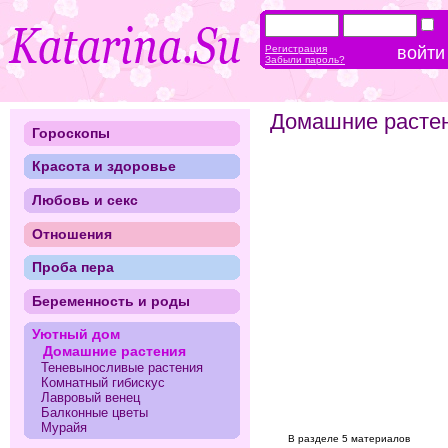
Регистрация
Забыли пароль?
Домашние расте
Гороскопы
Красота и здоровье
Любовь и секс
Отношения
Проба пера
Беременность и роды
Уютный дом
Домашние растения
Теневыносливые растения
Комнатный гибискус
Лавровый венец
Балконные цветы
Мурайя
В разделе 5 материалов