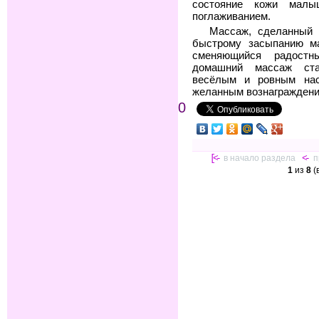
состояние кожи малы
поглаживанием.
Массаж, сделанный 
быстрому засыпанию ма
сменяющийся радостн
домашний массаж ста
весёлым и ровным наст
желанным вознаграждени
0
[<-
в начало раздела
<-
п
1
из
8
(