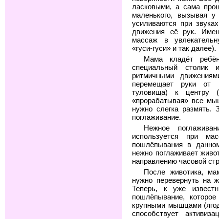
ласковыми, а сама про
маленького, вызывая у
усиливаются при звука
движения её рук. Име
массаж в увлекательн
«гуси-гуси» и так далее).
Мама кладёт ребён
специальный столик 
ритмичными движения
перемещает руки от п
туловища) к центру (
«прорабатывая» все м
нужно слегка размять.
поглаживание.
Нежное поглажива
используется при ма
пошлёпывания в данном
нежно поглаживает живо
направлению часовой стр
После животика, ма
нужно перевернуть на ж
Теперь, к уже извест
пошлёпывание, которое
крупными мышцами (ягод
способствует активиза