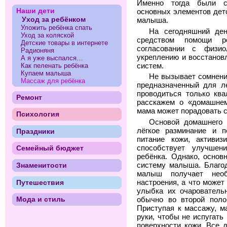
Именно тогда были с
Наши дети
основных элементов детс
Уход за ребёнком
малыша.
Уложить ребёнка спать
На сегодняшний де
Уход за коляской
средством помощи р
Детские товары в интернете
согласовании с физиол
Радионяня
укреплению и восстанов
А я уже выспался…
систем.
Как пеленать ребёнка
Купаем малыша
Не вызывает сомнений
Массаж для ребёнка
предназначенный для ле
проводиться только кв
Ремонт
расскажем о «домашнем
мама может порадовать с
Психология
Основой домашнего 
лёгкое разминание и п
Праздники
питание кожи, активиз
способствует улучше
Семейный бюджет
ребёнка. Однако, основ
Знаменитости
систему малыша. Благо
малыш получает нео
Путешествия
настроения, а что может
улыбка их очаровательн
Мода и стиль
обычно во второй поло
Приступая к массажу, м
руки, чтобы не испугать
поверхности кожи. Все