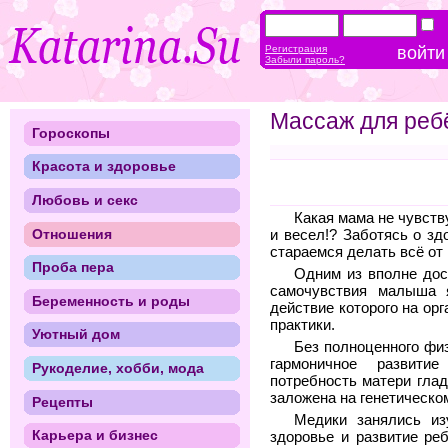
Регистрация
Забыли пароль?
Массаж для реб
Гороскопы
Красота и здоровье
Любовь и секс
Какая мама не чувств
Отношения
и весел!? Заботясь о зд
стараемся делать всё от
Проба пера
Одним из вполне дос
самочувствия малыша 
Беременность и роды
действие которого на ор
практики.
Уютный дом
Без полноценного фи
гармоничное развити
Рукоделие, хобби, мода
потребность матери глад
заложена на генетическо
Рецепты
Медики занялись из
Карьера и бизнес
здоровье и развитие ре