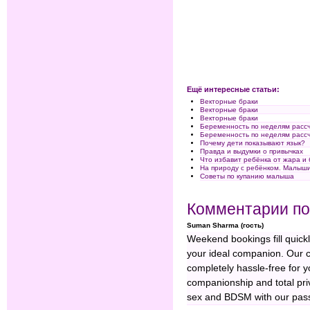
Ещё интересные статьи:
Векторные браки
Векторные браки
Векторные браки
Беременность по неделям расс
Беременность по неделям расс
Почему дети показывают язык?
Правда и выдумки о привычках
Что избавит ребёнка от жара и
На природу с ребёнком. Малыши
Советы по купанию малыша
Комментарии по
Suman Sharma (гость)
Weekend bookings fill quick
your ideal companion. Our 
completely hassle-free for 
companionship and total pri
sex and BDSM with our passio