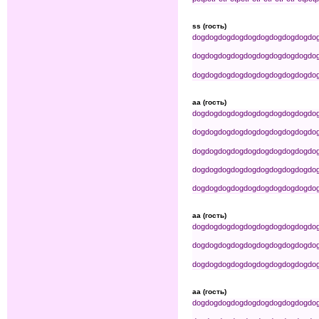
ss (гость)
dog
dog
dog
dog
dog
dog
dog
dog
dog
do
dog
dog
dog
dog
dog
dog
dog
dog
dog
do
dog
dog
dog
dog
dog
dog
dog
dog
dog
do
aa (гость)
dog
dog
dog
dog
dog
dog
dog
dog
dog
do
dog
dog
dog
dog
dog
dog
dog
dog
dog
do
dog
dog
dog
dog
dog
dog
dog
dog
dog
do
dog
dog
dog
dog
dog
dog
dog
dog
dog
do
dog
dog
dog
dog
dog
dog
dog
dog
dog
do
aa (гость)
dog
dog
dog
dog
dog
dog
dog
dog
dog
do
dog
dog
dog
dog
dog
dog
dog
dog
dog
do
dog
dog
dog
dog
dog
dog
dog
dog
dog
do
aa (гость)
dog
dog
dog
dog
dog
dog
dog
dog
dog
do