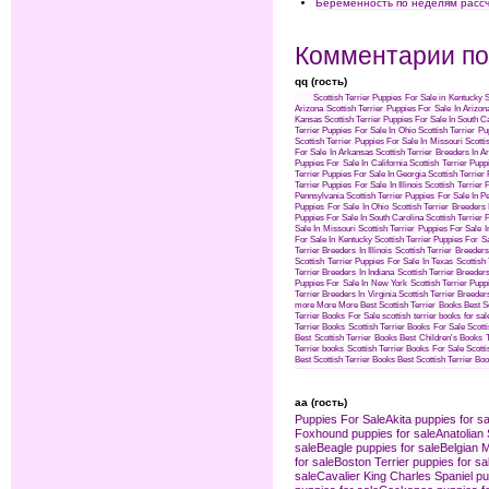
Беременность по неделям расс
Комментарии по
qq (гость)
Scottish Terrier Puppies For Sale in Kentucky
S
Arizona
Scottish Terrier Puppies For Sale In Arizon
Kansas
Scottish Terrier Puppies For Sale In South C
Terrier Puppies For Sale In Ohio
Scottish Terrier Pu
Scottish Terrier Puppies For Sale In Missouri
Scotti
For Sale In Arkansas
Scottish Terrier Breeders In 
Puppies For Sale In California
Scottish Terrier Pupp
Terrier Puppies For Sale In Georgia
Scottish Terrier
Terrier Puppies For Sale In Illinois
Scottish Terrier
Pennsylvania
Scottish Terrier Puppies For Sale In P
Puppies For Sale In Ohio
Scottish Terrier Breeders 
Puppies For Sale In South Carolina
Scottish Terrier 
Sale In Missouri
Scottish Terrier Puppies For Sale I
For Sale In Kentucky
Scottish Terrier Puppies For S
Terrier Breeders In Illinois
Scottish Terrier Breeders 
Scottish Terrier Puppies For Sale In Texas
Scottish
Terrier Breeders In Indiana
Scottish Terrier Breeders
Puppies For Sale In New York
Scottish Terrier Pup
Terrier Breeders In Virginia
Scottish Terrier Breeders
more
More
More
Best Scottish Terrier Books
Best S
Terrier Books For Sale
scottish terrier books for sal
Terrier Books
Scottish Terrier Books For Sale
Scott
Best Scottish Terrier Books
Best Children's Books
Terrier books
Scottish Terrier Books For Sale
Scotti
Best Scottish Terrier Books
Best Scottish Terrier Bo
aa (гость)
Puppies For Sale
Akita puppies for sa
Foxhound puppies for sale
Anatolian
sale
Beagle puppies for sale
Belgian M
for sale
Boston Terrier puppies for sa
sale
Cavalier King Charles Spaniel pu