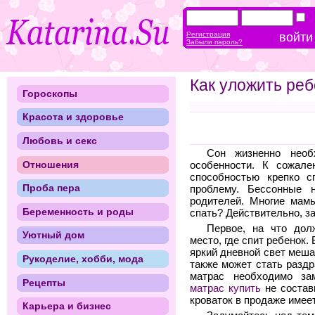
Регистрация
Забыли пароль?
Как уложить реб
Гороскопы
Красота и здоровье
Любовь и секс
Сон жизненно необ
Отношения
особенности. К сожал
способностью крепко 
Проба пера
проблему. Бессонные 
родителей. Многие мамы
Беременность и роды
спать? Действительно, за
Первое, на что дол
Уютный дом
место, где спит ребенок.
яркий дневной свет меша
Рукоделие, хобби, мода
также может стать разд
матрас необходимо зам
Рецепты
матрас купить
не состав
кроваток в продаже имее
Карьера и бизнес