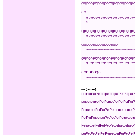
go
go
go
go
go
go
go
go
v
go
go
go
go
go
go
go
g
o
go
go
go
go
go
go
go
go
go
go
go
go
go
go
go
go
go
go
go
g
o
go
go
go
go
go
go
go
go
go
go
go
go
go
go
g
o
go
go
go
go
go
go
go
go
go
go
go
go
go
go
go
go
go
go
go
go
go
go
go
go
go
go
go
go
go
go
go
go
go
go
go
go
go
go
go
go
go
go
go
go
go
go
go
go
go
go
go
go
go
go
go
go
go
go
go
go
go
go
go
g
go
go
go
go
go
go
go
go
go
go
go
go
go
go
go
go
go
go
go
go
go
go
go
go
go
go
go
go
go
go
go
go
go
go
go
go
go
go
go
go
go
go
go
go
aa (гость)
Pet
Pet
Pet
Pet
pet
pet
pet
pet
Pet
Pet
pet
P
pet
pet
pet
pet
Pet
Pet
pet
Pet
Pet
Pet
Pet
P
Pet
pet
pet
Pet
Pet
Pet
Pet
pet
pet
pet
pet
P
Pet
Pet
Pet
pet
pet
Pet
Pet
Pet
Pet
pet
pet
p
Pet
pet
pet
Pet
Pet
Pet
Pet
pet
pet
pet
pet
P
pet
Pet
Pet
Pet
Pet
Pet
pet
pet
Pet
Pet
Pet