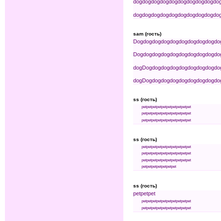
dog
dog
dog
dog
dog
dog
dog
dog
dog
do
dog
dog
dog
dog
dog
dog
dog
dog
dog
do
sam (гость)
Dog
dog
dog
dog
dog
dog
dog
dog
dog
do
Dog
dog
dog
dog
dog
dog
dog
dog
dog
do
dog
Dog
dog
dog
dog
dog
dog
dog
dog
do
dog
Dog
dog
dog
dog
dog
dog
dog
dog
do
ss (гость)
pet
pet
pet
pet
pet
pet
pet
pet
pet
pet
pet
pet
pet
pet
pet
pet
pet
pet
pet
pet
pet
pet
pet
pet
pet
pet
pet
pet
pet
pet
ss (гость)
pet
pet
pet
pet
pet
pet
pet
pet
pet
pet
pet
pet
pet
pet
pet
pet
pet
pet
pet
pet
pet
pet
pet
pet
pet
pet
pet
pet
pet
pet
pet
pet
pet
pet
pet
pet
pet
ss (гость)
pet
pet
pet
pet
pet
pet
pet
pet
pet
pet
pet
pet
pet
pet
pet
pet
pet
pet
pet
pet
pet
pet
pet