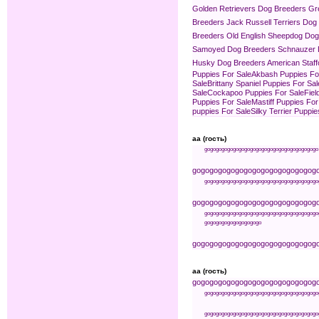
Golden Retrievers Dog Breeders
Gr
Breeders
Jack Russell Terriers Dog
Breeders
Old English Sheepdog Dog
Samoyed Dog Breeders
Schnauzer 
Husky Dog Breeders
American Staff
Puppies For Sale
Akbash Puppies Fo
Sale
Brittany Spaniel Puppies For Sal
Sale
Cockapoo Puppies For Sale
Fiel
Puppies For Sale
Mastiff Puppies For
puppies For Sale
Silky Terrier Puppie
aa (гость)
go
go
go
go
go
go
go
go
go
go
go
go
go
go
go
go
go
go
go
go
go
go
go
go
go
go
go
go
go
go
go
go
go
go
g
go
go
go
go
go
go
go
go
go
go
go
go
go
go
go
go
go
go
go
go
go
go
go
go
go
go
go
go
go
go
go
go
go
go
g
go
go
go
go
go
go
go
go
go
go
go
go
go
go
go
go
go
go
go
go
go
go
go
go
go
go
go
go
go
go
go
go
go
go
go
go
go
go
go
go
go
go
go
go
g
aa (гость)
go
go
go
go
go
go
go
go
go
go
go
go
go
go
g
go
go
go
go
go
go
go
go
go
go
go
go
go
go
go
go
go
go
go
go
go
go
go
go
go
go
go
go
go
go
go
go
go
go
go
go
go
go
go
go