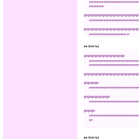
go
go
go
go
go
go
go
go
go
go
go
go
go
go
go
go
go
go
go
go
go
go
go
go
go
go
go
go
go
go
go
go
go
go
go
go
go
go
go
go
g
go
go
go
go
go
go
go
go
go
go
go
go
go
go
go
go
go
go
go
go
go
go
go
go
go
go
go
go
go
go
go
go
go
go
g
go
go
go
go
go
go
go
go
go
go
go
go
go
go
go
go
aa (гость)
go
go
go
go
go
go
go
go
go
go
go
go
go
go
go
go
go
go
go
go
go
go
go
go
go
go
go
go
go
go
go
go
go
go
go
go
go
go
go
go
go
go
go
go
go
go
go
go
go
go
go
go
go
go
go
go
go
go
go
go
go
go
go
go
go
g
go
go
go
go
go
go
go
go
go
go
go
go
go
go
go
go
go
go
go
go
go
go
go
go
go
go
go
go
go
go
go
go
go
go
go
go
go
go
go
go
go
go
go
go
go
go
go
go
go
go
go
go
go
go
go
go
go
go
go
go
go
go
go
go
go
go
go
go
go
go
go
go
go
go
go
aa (гость)