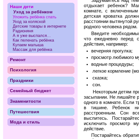
Задумайтесь над тем
отдыхает ребенок? Ма
Наши дети
комнате, с включенным
Уход за ребёнком
детская кроватка должн
Уложить ребёнка спать
расстоянии вытянутой ру
Уход за коляской
Детские товары в интернете
родного человека рядом.
Радионяня
Введите необходимый
А я уже выспался…
что ежедневно перед 
Как пеленать ребёнка
действия, например:
Купаем малыша
Массаж для ребёнка
вечерняя прогулка;
просмотр любимого м
Ремонт
водные процедуры;
Психология
легкое кормление (мо
сказка;
Праздники
сон.
Семейный бюджет
Некоторым детям про
засыпании. Не лишайте р
Знаменитости
одного в комнате. Если 
в тишине. Ребенок н
Путешествия
расстроенным. Сон в
выспитесь. Постарайте
Мода и стиль
исключить просмотр м
действие.
Постарайтесь обрати