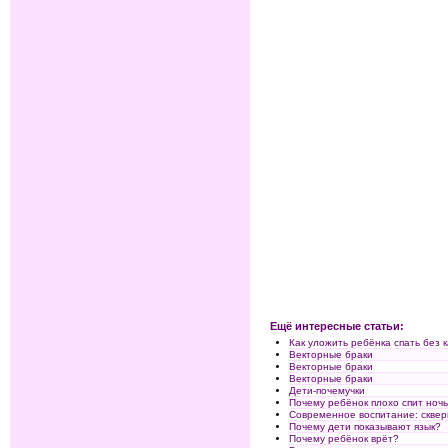
Ещё интересные статьи:
Как уложить ребёнка спать без 
Векторные браки
Векторные браки
Векторные браки
Дети-почемучки
Почему ребёнок плохо спит ноч
Современное воспитание: скве
Почему дети показывают язык?
Почему ребёнок врёт?