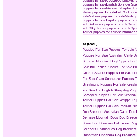
puppies for sale
Cockapoo puppies fo
puppies for sale
English Springer Span
puppies for sale
German Shepherd pup
Setter puppies for sale
Irish Wolfhoun
sale
Maltese puppies for sale
Mastiff 
puppies for sale
Papillon puppies for 
sale
Rottweiler puppies for sale
Samoy
sale
Silky Terrier puppies for sale
Spa
Terrier puppies for sale
Weimaraner p
aa (гость)
Puppies For Sale
Puppies For sale
N
Puppies For Sale
Australian Cattle 
Bernese Mountain Dog Puppies For 
Sale
Bull Terrier Puppies For Sale
Bu
Cocker Spaniel Puppies For Sale
Do
For Sale
Giant Schnauzer Puppies F
Greyhound Puppies For Sale
Keesho
For Sale
Old English Sheepdog Pupp
Samoyed Puppies For Sale
Scottish
Terrier Puppies For Sale
Whippet Pu
Terrier Puppies For Sale
Papillon Pu
Dog Breeders
Australian Cattle Dog
Bernese Mountain Dogs Dog Breede
Boxer Dog Breeders
Bull Terrier Do
Breeders
Chihuahuas Dog Breeders
Doberman Pinschers Dog Breeders