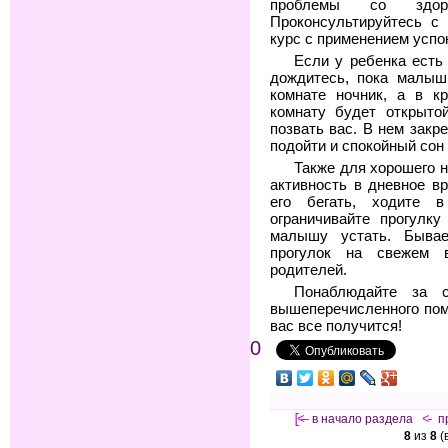
проблемы со здор
Проконсультируйтесь с 
курс с применением успо
Если у ребенка есть 
дождитесь, пока малыш
комнате ночник, а в к
комнату будет открыто
позвать вас. В нем закр
подойти и спокойный сон
Также для хорошего н
активность в дневное в
его бегать, ходите 
ограничивайте прогулк
малышу устать. Бывае
прогулок на свежем 
родителей.
Понаблюдайте за с
вышеперечисленного помо
вас все получится!
0
[<—
в начало раздела
<-
п
8
из
8
(