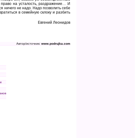
 право на усталость, раздражение… И
я ничего не надо. Надо позволить себе
евратиться в семейную склоку и разбить
Евгений Леонидов
Автор/источник:
www.podrujka.com
ве
аков