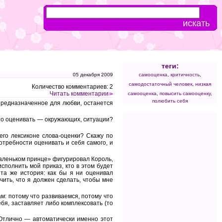
теги:
05 декабря 2009
самооценка
,
критичность
,
самодостаточный человек
,
низкая
Количество комментариев: 2
Читать комментарии
самооценка
,
повысить самооценку
,
>>
полюбить себя
предназначенное для любви, останется
-то оценивать — окружающих, ситуации?
его лексиконе слова-оценки? Скажу по
отребности оценивать и себя самого, и
«Маленьком принце» фигурировал Король,
сполнить мой приказ, кто в этом будет
 та же история: как бы я ни оценивал
чить, что я должен сделать, чтобы мне
м: потому что развиваемся, потому что
ебя, заставляет либо комплексовать (то
 Отлично — автоматически именно этот