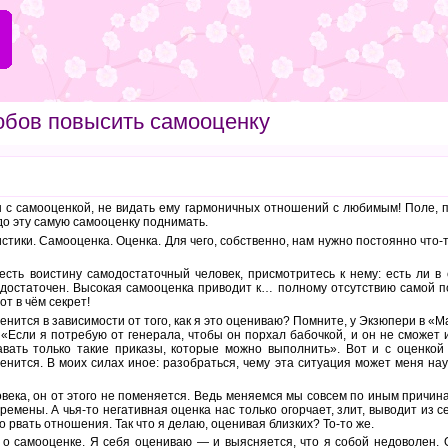
обов повысить самооценку
ы с самооценкой, не видать ему гармоничных отношений с любимым! Поле, 
до эту самую самооценку поднимать.
стики. Самооценка. Оценка. Для чего, собственно, нам нужно постоянно что
сть воистину самодостаточный человек, присмотритесь к нему: есть ли в 
модостаточен. Высокая самооценка приводит к… полному отсутствию самой п
от в чём секрет!
енится в зависимости от того, как я это оцениваю? Помните, у Экзюпери в 
«Если я потребую от генерала, чтобы он порхал бабочкой, и он не сможет и
авать только такие приказы, которые можно выполнить». Вот и с оценкой
менится. В моих силах иное: разобраться, чему эта ситуация может меня нау
овека, он от этого не поменяется. Ведь меняемся мы совсем по иным причина
емены. А чья-то негативная оценка нас только огорчает, злит, выводит из с
бо рвать отношения. Так что я делаю, оценивая близких? То-то же.
— о самооценке. Я себя оцениваю — и выясняется, что я собой недоволен.