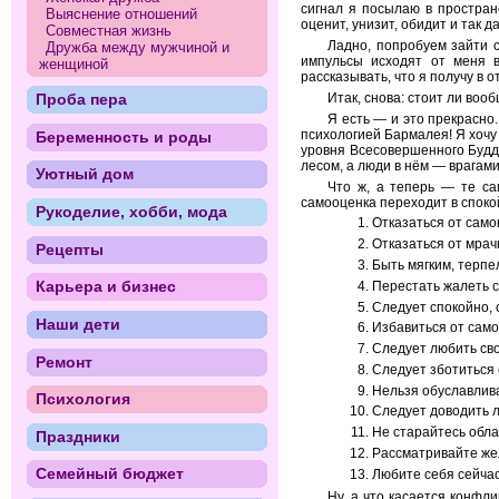
сигнал я посылаю в пространс
Выяснение отношений
оценит, унизит, обидит и так 
Совместная жизнь
Ладно, попробуем зайти с
Дружба между мужчиной и
импульсы исходят от меня в
женщиной
рассказывать, что я получу в о
Итак, снова: стоит ли воо
Проба пера
Я есть — и это прекрасно.
психологией Бармалея! Я хочу 
Беременность и роды
уровня Всесовершенного Будд
лесом, а люди в нём — врагами
Уютный дом
Что ж, а теперь — те са
самооценка переходит в споко
Рукоделие, хобби, мода
Отказаться от самок
Отказаться от мра
Рецепты
Быть мягким, терпе
Карьера и бизнес
Перестать жалеть с
Следует спокойно, 
Наши дети
Избавиться от сам
Следует любить сво
Ремонт
Следует зботиться 
Нельзя обуславлива
Психология
Следует доводить л
Не старайтесь обла
Праздники
Рассматривайте же
Семейный бюджет
Любите себя сейчас
Ну, а что касается конфл