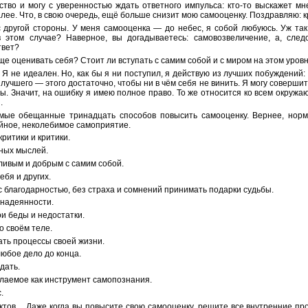
тво и могу с уверенностью ждать ответного импульса: кто-то выскажет мн
далее. Что, в свою очередь, ещё больше снизит мою самооценку. Поздравляю: к
 другой стороны. У меня самооценка — до небес, я собой любуюсь. Уж так 
 этом случае? Наверное, вы догадываетесь: самовозвеличение, а, след
твет?
бще оценивать себя? Стоит ли вступать с самим собой и с миром на этом ур
 Я не идеален. Но, как бы я ни поступил, я действую из лучших побуждений
лучшего — этого достаточно, чтобы ни в чём себя не винить. Я могу совершить
ы. Значит, на ошибку я имею полное право. То же относится ко всем окруж
.
мые обещанные тринадцать способов повысить самооценку. Вернее, нормал
йное, неколебимое самоприятие.
ритики и критики.
чных мыслей.
ливым и добрым с самим собой.
ебя и других.
с благодарностью, без страха и сомнений принимать подарки судьбы.
онадеянности.
и беды и недостатки.
о своём теле.
ть процессы своей жизни.
юбое дело до конца.
дать.
лаемое как инструмент самопознания.
.
иктов… Даже когда вы повысите свою самооценку, решите все внутренние пр