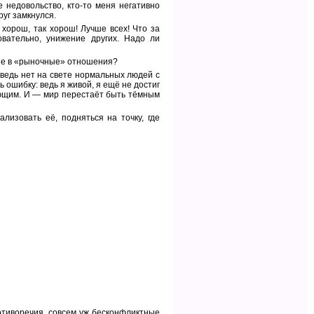
е недовольство, кто-то меня негативно
руг замкнулся.
хорош, так хорош! Лучше всех! Что за
овательно, унижение других. Надо ли
овне в «рыночные» отношения?
: ведь нет на свете нормальных людей с
 ошибку: ведь я живой, я ещё не достиг
ающим. И — мир перестаёт быть тёмным
изовать её, подняться на точку, где
отиворечия, совсем уж бесконфликтные