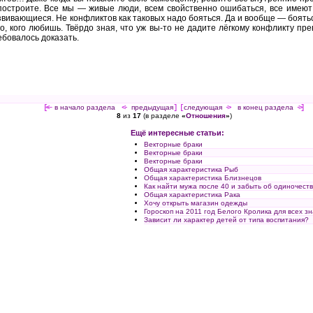
построите. Все мы — живые люди, всем свойственно ошибаться, все имеют
ивающиеся. Не конфликтов как таковых надо бояться. Да и вообще — боятьс
го, кого любишь. Твёрдо зная, что уж вы-то не дадите лёгкому конфликту пр
ебовалось доказать.
[<—
в начало раздела
<-
предыдущая
] [
следующая
->
в конец раздела
->]
8
из
17
(в разделе
«
Отношения
»
)
Ещё интересные статьи:
Векторные браки
Векторные браки
Векторные браки
Общая характеристика Рыб
Общая характеристика Близнецов
Как найти мужа после 40 и забыть об одиночест
Общая характеристика Рака
Хочу открыть магазин одежды
Гороскоп на 2011 год Белого Кролика для всех зн
Зависит ли характер детей от типа воспитания?