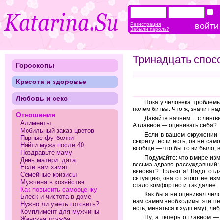
Регистрация
Забыли пароль?
Тринадцать спос
Гороскопы
Красота и здоровье
Любовь и секс
Пока у человека проблем
полем битвы. Что ж, значит на
Отношения
Давайте начнём… с лингви
Алименты
А главное — оценивать себя?
Мобильный заказ цветов
Если в вашем окружении е
Парные футболки
секрету: если есть, он не са
Найти мужа после 40
вообще — что бы то ни было, в
Поздравьте маму
Подумайте: что в мире изм
День матери: дата
весьма здраво рассуждавший: 
Если вам хамят
виноват? Только я! Надо отд
Семейные кризисы
ситуацию, она от этого не из
Мужчина в хозяйстве
стало комфортно и так далее.
Как повысить самооценку
Как бы я ни оценивал чел
Блеск и чистота в доме
нам самим необходимы эти пер
Нужно ли уметь готовить?
есть, меняться к худшему), ли
Комплимент для мужчины
Ну, а теперь о главном 
Женская дружба