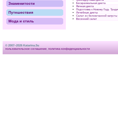
Знаменитости
Бескрахмальная диета
Яичная диета
Подготовка к Новому Году. Трад
Путешествия
Лечебные диеты
Салат из белокочанной капусты
Весенний салат
Мода и стиль
© 2007–2026 Katarina.Su
пользовательское соглашение
,
политика конфиденциальности