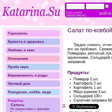
Регистрация
Забыли пароль?
Салат по-ковбо
Гороскопы
Красота и здоровье
Трудно сказать, отче
его ни пробовал. Свежи
Любовь и секс
Помидоры, репчатый лук.
кружочками. Сельдерей 
Отношения
заправкой.
Проба пера
Продукты:
Беременность и роды
Помидор 2 шт.
Картофель 2 шт.
Уютный дом
Картофель 1 шт.
Яйцо куриное 3 шт.
Рукоделие, хобби, мода
Сельдерей 100 г
Салатная заправка 50
Рецепты
Салаты
0
Из чернослива с орехами