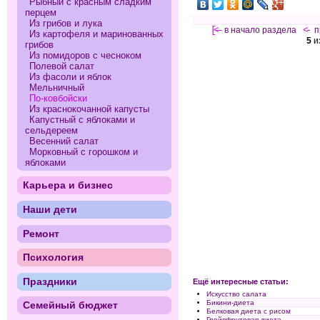
Рыбный с красным сладким
перцем
Из грибов и лука
[<—
в начало раздела
<-
п
Из картофеля и маринованных
5
и
грибов
Из помидоров с чесноком
Полевой салат
Из фасоли и яблок
Мельничный
По-ковбойски
Из краснокочанной капусты
Капустный с яблоками и
сельдереем
Весенний салат
Морковный с горошком и
яблоками
Карьера и бизнес
Наши дети
Ремонт
Психология
Праздники
Ещё интересные статьи:
Искусство салата
Бикини-диета
Семейный бюджет
Белковая диета с рисом
Грейпфрутовая диета