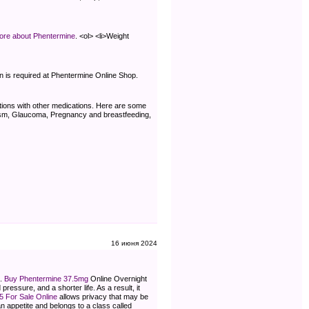
ore about Phentermine
. <ol> <li>Weight
on is required at Phentermine Online Shop.
actions with other medications. Here are some
dism, Glaucoma, Pregnancy and breastfeeding,
16 июня 2024
t.
Buy Phentermine 37.5mg
Online Overnight
ressure, and a shorter life. As a result, it
5 For Sale Online
allows privacy that may be
an appetite and belongs to a class called