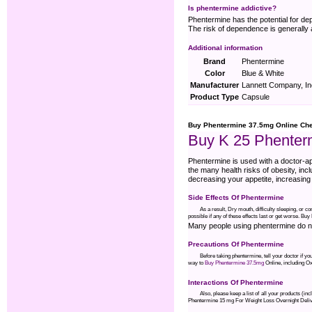
Is phentermine addictive?
Phentermine has the potential for dep
The risk of dependence is generally 
Additional information
Brand
Phentermine
Color
Blue & White
Manufacturer
Lannett Company, In
Product Type
Capsule
Buy Phentermine 37.5mg Online Che
Buy K 25 Phenter
Phentermine is used with a doctor-ap
the many health risks of obesity, inc
decreasing your appetite, increasing
Side Effects Of Phentermine
As a result, Dry mouth, difficulty sleeping, or 
possible if any of these effects last or get worse. B
Many people using phentermine do no
Precautions Of Phentermine
Before taking phentermine, tell your doctor if 
way to
Buy Phentermine 37.5mg
Online, including Ox
Interactions Of Phentermine
Also, please keep a list of all your products (i
Phentermine 15 mg For Weight Loss Overnight Deliv