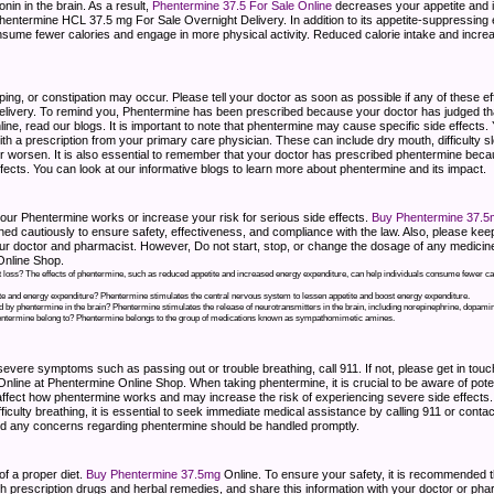
in in the brain. As a result,
Phentermine 37.5 For Sale Online
decreases your appetite and 
 Phentermine HCL 37.5 mg For Sale Overnight Delivery. In addition to its appetite-suppressing
onsume fewer calories and engage in more physical activity. Reduced calorie intake and incre
eeping, or constipation may occur. Please tell your doctor as soon as possible if any of thes
elivery. To remind you, Phentermine has been prescribed because your doctor has judged that 
ne, read our blogs. It is important to note that phentermine may cause specific side effects.
ith a prescription from your primary care physician. These can include dry mouth, difficulty sl
 or worsen. It is also essential to remember that your doctor has prescribed phentermine bec
effects. You can look at our informative blogs to learn more about phentermine and its impact.
ur Phentermine works or increase your risk for serious side effects.
Buy Phentermine 37.5
d cautiously to ensure safety, effectiveness, and compliance with the law. Also, please keep 
our doctor and pharmacist. However, Do not start, stop, or change the dosage of any medicin
Online Shop.
loss? The effects of phentermine, such as reduced appetite and increased energy expenditure, can help individuals consume fewer calo
e and energy expenditure? Phentermine stimulates the central nervous system to lessen appetite and boost energy expenditure.
 by phentermine in the brain? Phentermine stimulates the release of neurotransmitters in the brain, including norepinephrine, dopamin
entermine belong to? Phentermine belongs to the group of medications known as sympathomimetic amines.
ere symptoms such as passing out or trouble breathing, call 911. If not, please get in touch
ine at Phentermine Online Shop. When taking phentermine, it is crucial to be aware of potenti
affect how phentermine works and may increase the risk of experiencing severe side effects.
culty breathing, it is essential to seek immediate medical assistance by calling 911 or contac
and any concerns regarding phentermine should be handled promptly.
of a proper diet.
Buy Phentermine 37.5mg
Online. To ensure your safety, it is recommended th
 prescription drugs and herbal remedies, and share this information with your doctor or pharmaci