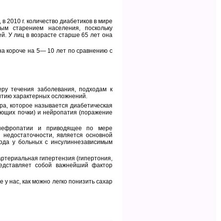
в 2010 г. количество диабетиков в мире
ым старением населения, поскольку
. У лиц в возрасте старше 65 лет она
а короче на 5— 10 лет по сравнению с
еру течения заболевания, подходам к
итию характерных осложнений.
бра, которое называется диабетическая
тающих почки) и нейропатия (поражение
 нефропатии и приводящее по мере
 недостаточности, является основной
хода у больных с инсулиннезависимым
артериальная гипертензия (гипертония,
редставляет собой важнейший фактор
е у нас, как можно легко понизить сахар