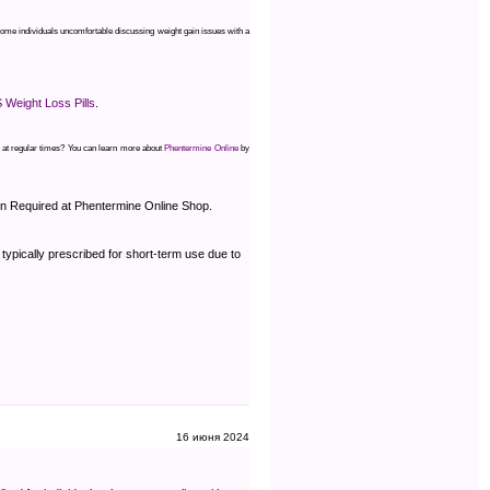
some individuals uncomfortable discussing weight gain issues with a
 Weight Loss Pills
.
nt at regular times? You can learn more about
Phentermine Online
by
ion Required at Phentermine Online Shop.
ypically prescribed for short-term use due to
16 июня 2024