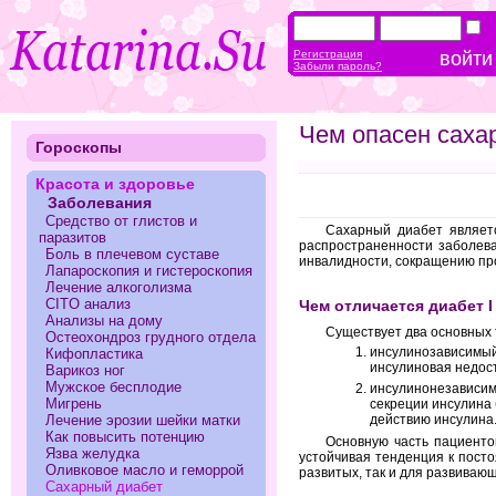
Регистрация
Забыли пароль?
Чем опасен саха
Гороскопы
Красота и здоровье
Заболевания
Средство от глистов и
Сахарный диабет являетс
паразитов
распространенности заболева
Боль в плечевом суставе
инвалидности, сокращению пр
Лапароскопия и гистероскопия
Лечение алкоголизма
CITO анализ
Чем отличается диабет I 
Анализы на дому
Существует два основных 
Остеохондроз грудного отдела
инсулинозависимый 
Кифопластика
инсулиновая недос
Варикоз ног
Мужское бесплодие
инсулинонезависимы
Мигрень
секреции инсулина 
Лечение эрозии шейки матки
действию инсулина
Как повысить потенцию
Основную часть пациенто
Язва желудка
устойчивая тенденция к пост
Оливковое масло и геморрой
развитых, так и для развивающ
Сахарный диабет