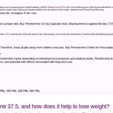
ms such as passing out or trouble breathing, call 911.
Phentermine 37.5 For Sale Online
allows privacy that may be preferable for 
a poison control center right away. Canada residents can call a poison control center—phentermine 37.5mg Online Pharmacy.
ine</li> <li>Adipex P</li> </ol>
 of a proper diet. Buy Phentermine 15 mg Capsules Now. Sharing them is against the law.
CVS
mber. If it is near the time of the next dose or late in the evening, you can skip the missed dose. Could you take the following amou
m. Therefore, keep all pills away from children and pets. Buy Phentermine Online No Prescript
?
hentermine varies depending on individual circumstances and medical needs. Phentermine is t
, and potential side effects associated with long-term use.
Pills, 180 Pills, 360 Pills, 480 Pills
e 37.5, and how does it help to lose weight?