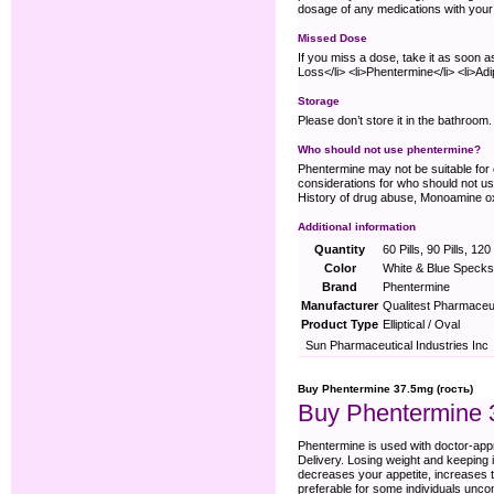
dosage of any medications with your 
Missed Dose
If you miss a dose, take it as soon 
Loss</li> <li>Phentermine</li> <li>Adi
Storage
Please don’t store it in the bathroom
Who should not use phentermine?
Phentermine may not be suitable for e
considerations for who should not u
History of drug abuse, Monoamine oxid
Additional information
Quantity
60 Pills, 90 Pills, 120 
Color
White & Blue Specks
Brand
Phentermine
Manufacturer
Qualitest Pharmaceut
Product Type
Elliptical / Oval
Sun Pharmaceutical Industries Inc
Buy Phentermine 37.5mg (гость)
Buy Phentermine 
Phentermine is used with doctor-app
Delivery. Losing weight and keeping it
decreases your appetite, increases t
preferable for some individuals uncom