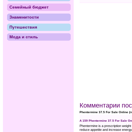
Семейный бюджет
Знаменитости
Путешествия
Мода и стиль
Комментарии пос
Phentermine 37.5 For Sale Online (г
A 159 Phentermine 37.5 For Sale On
Phentermine is a prescription weigh
reduce appetite and increase energy