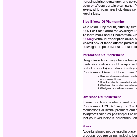
norepinephrine, dopamine, and seroton
uses or affects certain brain parts.
levels, which can help individuals c
weight loss.
Side Effects Of Phentermine
As a result, Dry mouth, difficulty sl
37.5 For Sale Online for Overnight D
To learn more about Phentermine Onli
37.5mg
Without Prescription online w
know if any of these effects persist
outweigh the potential risks of side 
Interactions Of Phentermine
Drug interactions may change how yo
medication online should be approache
herbal products) and share it with y
Phentermine Online at Phentermine 
How can phentermine help in weight 
aiding in weight loss.
How does phentermine affect appetit
What neurotransmitters are released
What group of medications does ph
Overdose Of Phentermine
If someone has overdosed and has sev
Phentermine HCL 37.5 mg For Sale Onl
medications or herbal products can 
symptoms such as passing out or diffi
that your well-being is paramount, 
Notes
Appetite should not be used in place 
products you are using, including both