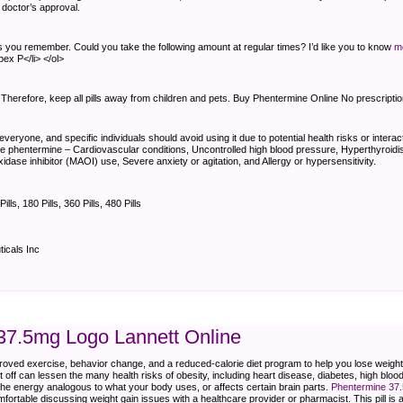
doctor’s approval.
as you remember. Could you take the following amount at regular times? I’d like you to know
m
pex P</li> </ol>
. Therefore, keep all pills away from children and pets. Buy Phentermine Online No prescripti
veryone, and specific individuals should avoid using it due to potential health risks or inter
se phentermine – Cardiovascular conditions, Uncontrolled high blood pressure, Hyperthyroi
ase inhibitor (MAOI) use, Severe anxiety or agitation, and Allergy or hypersensitivity.
Pills, 180 Pills, 360 Pills, 480 Pills
icals Inc
37.5mg Logo Lannett Online
roved exercise, behavior change, and a reduced-calorie diet program to help you lose weigh
 off can lessen the many health risks of obesity, including heart disease, diabetes, high blood p
he energy analogous to what your body uses, or affects certain brain parts.
Phentermine 37.
fortable discussing weight gain issues with a healthcare provider or pharmacist. This pill is 