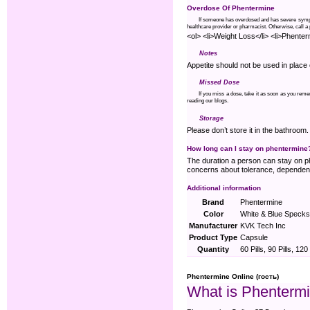
Overdose Of Phentermine
If someone has overdosed and has severe sympto
healthcare provider or pharmacist. Otherwise, call 
<ol> <li>Weight Loss</li> <li>Phenterm
Notes
Appetite should not be used in place
Missed Dose
If you miss a dose, take it as soon as you reme
reading our blogs.
Storage
Please don’t store it in the bathroo
How long can I stay on phentermine
The duration a person can stay on p
concerns about tolerance, dependence
Additional information
Brand
Phentermine
Color
White & Blue Specks
Manufacturer
KVK Tech Inc
Product Type
Capsule
Quantity
60 Pills, 90 Pills, 120 
Phentermine Online (гость)
What is Phentermin