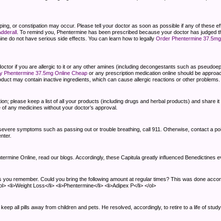
eping, or constipation may occur. Please tell your doctor as soon as possible if any of these e
dderall
. To remind you, Phentermine has been prescribed because your doctor has judged that
ne do not have serious side effects. You can learn how to legally
Order Phentermine 37.5mg
 doctor if you are allergic to it or any other amines (including decongestants such as pseud
y Phentermine 37.5mg Online Cheap
or any prescription medication online should be approac
duct may contain inactive ingredients, which can cause allergic reactions or other problems. 
ion; please keep a list of all your products (including drugs and herbal products) and share 
e of any medicines without your doctor’s approval.
vere symptoms such as passing out or trouble breathing, call 911. Otherwise, contact a poi
nter.
ermine Online, read our blogs. Accordingly, these Capitula greatly influenced Benedictines e
as you remember. Could you bring the following amount at regular times? This was done accor
 <li>Weight Loss</li> <li>Phentermine</li> <li>Adipex P</li> </ol>
 keep all pills away from children and pets. He resolved, accordingly, to retire to a life of st