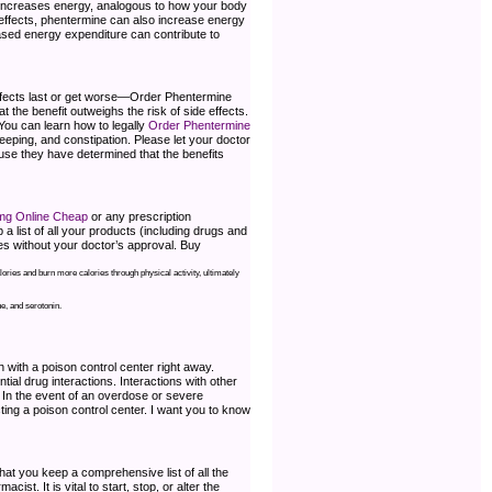
increases energy, analogous to how your body
 effects, phentermine can also increase energy
ased energy expenditure can contribute to
e effects last or get worse—Order Phentermine
the benefit outweighs the risk of side effects.
 You can learn how to legally
Order Phentermine
eeping, and constipation. Please let your doctor
ause they have determined that the benefits
mg Online Cheap
or any prescription
a list of all your products (including drugs and
es without your doctor’s approval. Buy
ries and burn more calories through physical activity, ultimately
e, and serotonin.
 with a poison control center right away.
al drug interactions. Interactions with other
 In the event of an overdose or severe
ting a poison control center. I want you to know
at you keep a comprehensive list of all the
st. It is vital to start, stop, or alter the