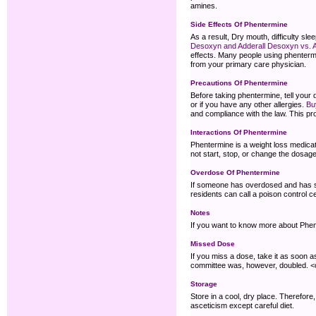
amines.
Side Effects Of Phentermine
As a result, Dry mouth, difficulty sle
Desoxyn and Adderall Desoxyn vs. A
effects. Many people using phentermi
from your primary care physician.
Precautions Of Phentermine
Before taking phentermine, tell your
or if you have any other allergies.
Bu
and compliance with the law. This pro
Interactions Of Phentermine
Phentermine is a weight loss medicat
not start, stop, or change the dosag
Overdose Of Phentermine
If someone has overdosed and has se
residents can call a poison control ce
Notes
If you want to know more about Phent
Missed Dose
If you miss a dose, take it as soon 
committee was, however, doubled. <ol>
Storage
Store in a cool, dry place. Therefore,
asceticism except careful diet.