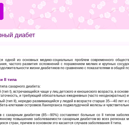
рный диабет
я одной из основных медико-социальных проблем современного обществ
ния, частого развития осложнений с поражением мелких и крупных сосудо
одолжительности жизни диабетиков по сравнению с показателями в общей п
и II типа
типа сахарного диабета:
(тип I), встречающийся чаще у лиц детского и юношеского возраста, в основ
таточность, и требующий обязательных ежедневных (часто неоднократных) 
й (тип II), нередко развивающийся у людей в возрасте старше 35—40 лет 
бета-клетками островков Лангерганса поджелудочной железы и чувствительн
.
в с сахарным диабетом (85—90%) составляют больные со II типом заболе
оянному повышению заболеваемости сахарным диабетом во всех регионах ми
ихся стран, причем в основном это касается случаев заболевания II типа.