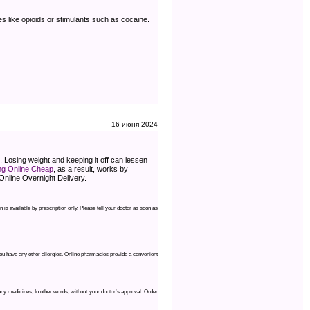
es like opioids or stimulants such as cocaine.
16 июня 2024
 Losing weight and keeping it off can lessen
mg Online Cheap
, as a result, works by
Online Overnight Delivery.
 is available by prescription only. Please tell your doctor as soon as
you have any other allergies. Online pharmacies provide a convenient
 any medicines, In other words, without your doctor’s approval. Order