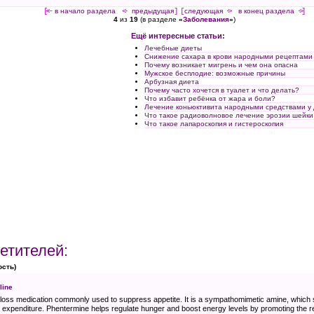
[<—
в начало раздела
<-
предыдущая
] [
следующая
->
в конец раздела
->]
4
из
19
(в разделе
«
Заболевания
»
)
Ещё интересные статьи:
Лечебные диеты
Снижение сахара в крови народными рецептами
Почему возникает мигрень и чем она опасна
Мужское бесплодие: возможные причины
Арбузная диета
Почему часто хочется в туалет и что делать?
Что избавит ребёнка от жара и боли?
Лечение коньюктивита народными средствами у
Что такое радиоволновое лечение эрозии шейки
Что такое лапароскопия и гистероскопия
етителей:
ость)
line
t loss medication commonly used to suppress appetite. It is a sympathomimetic amine, which 
 expenditure. Phentermine helps regulate hunger and boost energy levels by promoting the r