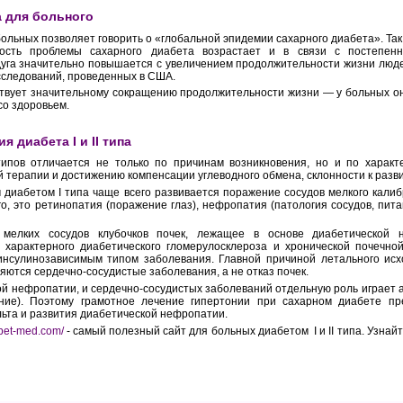
а для больного
ольных позволяет говорить о «глобальной эпидемии сахарного диабета». Так, 
ность проблемы сахарного диабета возрастает и в связи с постепенн
дуга значительно повышается с увеличением продолжительности жизни людей
сследований, проведенных в США.
твует значительному сокращению продолжительности жизни — у больных он
со здоровьем.
 диабета I и II типа
типов отличается не только по причинам возникновения, но и по характ
терапии и достижению компенсации углеводного обмена, склонности к разв
м диабетом I типа чаще всего развивается поражение сосудов мелкого кали
о, это ретинопатия (поражение глаз), нефропатия (патология сосудов, пи
 мелких сосудов клубочков почек, лежащее в основе диабетической
 характерного диабетического гломерулосклероза и хронической почечной
инсулинозависимым типом заболевания. Главной причиной летального ис
яются сердечно-сосудистые заболевания, а не отказ почек.
ой нефропатии, и сердечно-сосудистых заболеваний отдельную роль играет 
ние). Поэтому грамотное лечение гипертонии при сахарном диабете п
ьта и развития диабетической нефропатии.
abet-med.com/
- самый полезный сайт для больных диабетом I и II типа. Узнайт