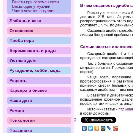
Глисты при беременности
В чем опасность диабет
Бесплодие у мужчин
Часто хочется в туалет
Резкое увеличение числа б
достигло 215 млн. Актуаль
Любовь и секс
распространенность этого не
достигает 17.7%, по данным и
Отношения
Сахарный диабет способс
лицами без данной проблемы 
Проба пера
Самые частые осложнения
Беременность и роды
Сахарный диабет I и II 
проведению сахароснижающей 
Уютный дом
Так, у больных с сахарны
микроангиопатия. Прежде всег
Рукоделие, хобби, мода
нервов).
Чаще всего, поражение
Рецепты
прогрессирования к развитию
причиной смерти больных с 
сахарным диабетом II типа явл
Карьера и бизнес
В развитии и диабетическ
повышенное кровяное давле
Наши дети
профилактики инфаркта, инсул
Источник статьи -
http://di
Ремонт
в крови до нормы!
0
Психология
Праздники