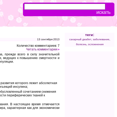
теги:
13 сентября 2013
сахарный диабет
,
заболевание
,
болезнь
,
осложнения
Количество комментариев: 7
Читать комментарии
>>
а, прежде всего в силу значительной
в, ведущих к повышению смертности и
опуляции.
е развития которого лежит абсолютная
инъекций инсулина;
и обусловленный сочетанием снижения
ости периферических тканей к
вания. В настоящее время отмечается
ра, характерная как для экономически