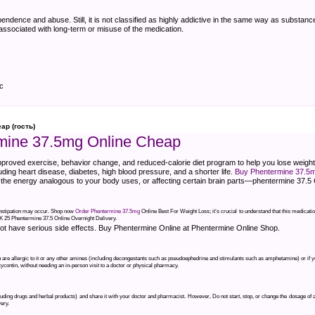
endence and abuse. Still, it is not classified as highly addictive in the same way as substanc
associated with long-term or misuse of the medication.
c
ap (гость)
mine 37.5mg Online Cheap
proved exercise, behavior change, and reduced-calorie diet program to help you lose weight.
luding heart disease, diabetes, high blood pressure, and a shorter life.
Buy Phentermine 37.5
 the energy analogous to your body uses, or affecting certain brain parts—phentermine 37.5 
constipation may occur. Shop now
Order Phentermine 37.5mg
Online Best For Weight Loss; it’s crucial to understand that this medication
uy K 25 Phentermine 37.5 Online Overnight Delivery.
t have serious side effects. Buy Phentermine Online at Phentermine Online Shop.
you are allergic to it or any other amines (including decongestants such as pseudoephedrine and stimulants such as amphetamine) or if 
ycontin, without needing an in-person visit to a doctor or physical pharmacy.
ncluding drugs and herbal products) and share it with your doctor and pharmacist. However, Do not start, stop, or change the dosage of
ery.