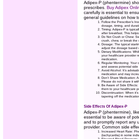
Adipex-P (phentermine) shou
prescribes.
Buy Adipex Onli
carefully is essential to en
general guidelines on how t
Follow the Prescriber’s Ins
dosage, timing, and durati
Timing: Adipex-P is typica
after breakfast. This helps
Do Not Crush or Chew: Swa
crush, chew, or break the 
Dosage: The typical starti
adjust the dosage based o
Dietary Modifications: Whi
your healthcare provider r
medication.
Regular Monitoring: Your 
and assess potential side 
Avoid Alcohol: It’s advisab
medication and may increas
Don’t Share Medication: Ad
Please do not share it with
Be Aware of Side Effects: 
them to your healthcare pr
Discontinuation: When it’s 
tapering off the medicatio
Side Effects Of Adipex-P
Adipex-P (phentermine), like
essential to be aware of pot
and to promptly report any 
provider. Common side effec
Increased Heart Rate: Phe
(tachycardia) in some indiv
Elevated Blood Pressure: 