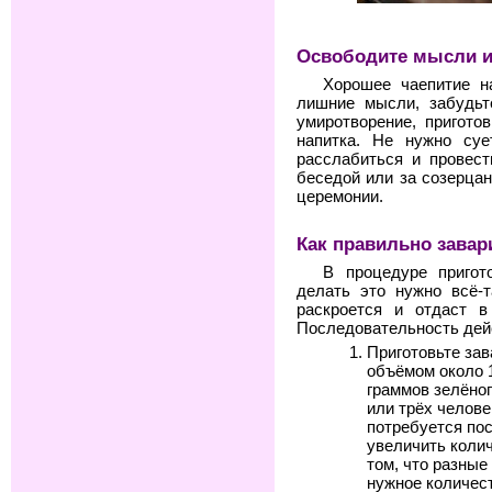
Освободите мысли и
Хорошее чаепитие н
лишние мысли, забудьт
умиротворение, пригото
напитка. Не нужно су
расслабиться и провест
беседой или за созерца
церемонии.
Как правильно завар
В процедуре пригот
делать это нужно всё-т
раскроется и отдаст в
Последовательность дей
Приготовьте зав
объёмом около 1
граммов зелёног
или трёх челов
потребуется по
увеличить колич
том, что разные
нужное количес