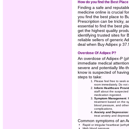
How do you find the Best Place
Finding a safe and reputabl
medicine online is crucial fo
you find the best place to 
Prescription can be tricky, a
essential to find the best p
get the highest quality produc
identifying trusted sites fo
reliable sellers of generic Ad
deal when Buy Adipex p 37.
Overdose Of Adipex P?
An overdose of Adipex-P (p
immediate medical attention
severe and potentially life
know is suspected of having
steps to take:
Please feel free to seek 
room immediately. Do not 
Inform Healthcare Provi
staff about the suspected
medication ingested.
Symptom Management
: 
treatment based on the sy
blood pressure, and other
complications.
Anxiety and Depression 
treat anxiety and depressi
Common symptoms of an Adi
Rapid or irregular heartbeat (arrhy
High blood pressure