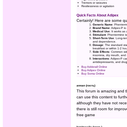
Tremors or seizures
Restlessness or agitation
Quick Facts About Adipex
Certainly! Here are some qu
Generic Name
: Phenterm
Brand Name
: Adipex-P i
Medical Use
: It works as
Stimulant
: Phentermine i
Short-Term Use
: Long-ter
and dependence.
Dosage
: The standard sta
breakfast or within 1-2 hou
Side Effects
: Common side
insomnia, dry mouth, and
Interactions
: Adipex-P ca
antidepressants, and drug
Buy Adderall Online
Buy Adipex Online
Buy Soma Online
annan (гость)
This forum is amazing and t
can use this content to furth
although they have not rece
there is still room for improve
free game
bonitacaily (гость)