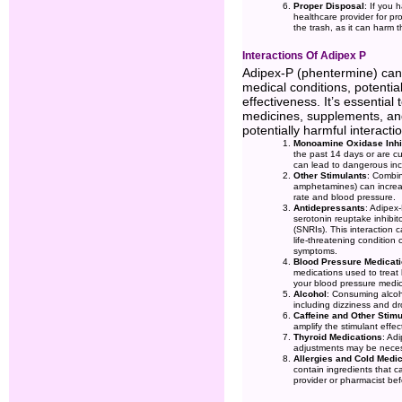
Proper Disposal
: If you 
healthcare provider for pro
the trash, as it can harm 
Interactions Of Adipex P
Adipex-P (phentermine) can 
medical conditions, potentia
effectiveness. It’s essential
medicines, supplements, an
potentially harmful interact
Monoamine Oxidase Inhi
the past 14 days or are c
can lead to dangerous inc
Other Stimulants
: Combin
amphetamines) can increase
rate and blood pressure.
Antidepressants
: Adipex-
serotonin reuptake inhibit
(SNRIs). This interaction 
life-threatening condition 
symptoms.
Blood Pressure Medicat
medications used to treat
your blood pressure medic
Alcohol
: Consuming alcoho
including dizziness and dr
Caffeine and Other Stimu
amplify the stimulant effec
Thyroid Medications
: Ad
adjustments may be necess
Allergies and Cold Medi
contain ingredients that c
provider or pharmacist be