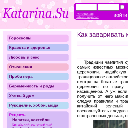
Регистрация
Забыли пароль?
Как заваривать 
Гороскопы
Красота и здоровье
Любовь и секс
Традиции чаепития с
Отношения
самых известных можно
церемонии, индийску
Проба пера
традиционное английское
смотря на богатые трад
Беременность и роды
церемония по праву 
насыщенной. А уж если 
Уютный дом
получить от него макс
следуя правилам и тра
Рукоделие, хобби, мода
китайский зелен
воспользуйтесь следующ
Рецепты
о потраченных деньгах, н
Напитки, коктейли
Китайский зеленый чай