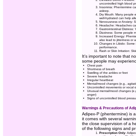
uncontrolled high blood pr
Insomnia: Phentermine can i
asleep.
Dry Mouth: Many people ex
well-hydrated can help all
Nervousness or Anxiety: So
Headache: Headaches can 
Gastrointestinal Distress:
Dizziness: Some people may
Increased Energy: Phenter
also lead to jitteriness or
Changes in Libido: Some i
performance.
Rash or Skin Irritation: Sk
It’s important to note that n
some people may experience 
Chest pain
Shortness of breath
Swelling of the ankles or feet
Severe headache
Irregular heartbeat
Mental/mood changes (e.g., agitati
Uncontrolled movements or vocal ou
Unusual mental/mood changes (e.g.
anger)
Signs of uncontrolled blood pressu
Warnings & Precautions of Adi
Adipex-P (phentermine) is a
it comes with several warni
the close supervision of a h
of the following signs and p
Prescription Only
: Adipe