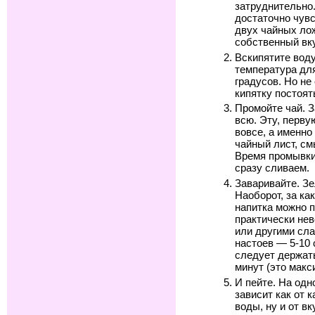
затруднительно
достаточно чувс
двух чайных лож
собственный вк
Вскипятите воду
температура для
градусов. Но не
кипятку постоят
Промойте чай. З
всю. Эту, перву
вовсе, а именно
чайный лист, см
Время промывки
сразу сливаем.
Заваривайте. Зе
Наоборот, за ка
напитка можно п
практически нев
или другими сл
настоев — 5-10
следует держать
минут (это макс
И пейте. На одн
зависит как от 
воды, ну и от в