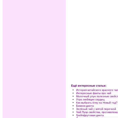
Ещё интересные статьи:
История китайского красного ча
Интересные факты про чай
Молочный улун полезные свойст
Утро любящих сердец
Как выбрать ёлку на Новый год?
Бикини-диета
Зелёный чай с мятой перечной
Чай Пуэр свойства, противопока
Грейпфрутовая диета