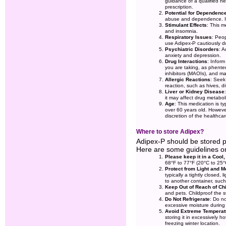
guidance of a qualified he
prescription.
Potential for Dependenc
abuse and dependence. Ind
Stimulant Effects
: This m
and insomnia.
Respiratory Issues
: Peop
use Adipex-P cautiously due
Psychiatric Disorders
: A
anxiety and depression.
Drug Interactions
: Infor
you are taking, as phente
inhibitors (MAOIs), and m
Allergic Reactions
: Seek
reaction, such as hives, dif
Liver or Kidney Disease
it may affect drug metabol
Age
: This medication is t
over 60 years old. Howeve
discretion of the healthcar
Where to store Adipex?
Adipex-P should be stored pr
Here are some guidelines o
Please keep it in a Cool
68°F to 77°F (20°C to 25°
Protect from Light and M
typically a tightly closed, 
to another container, such
Keep Out of Reach of Ch
and pets. Childproof the s
Do Not Refrigerate
: Do no
excessive moisture during
Avoid Extreme Temperat
storing it in excessively h
freezing winter location.