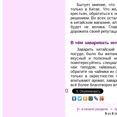
Бытует мнение, что 
только в Китае. Что же
крестьян, обратиться к
решением. Во всех оста
в китайском магазине, и
будет не велика. Гла
дорожила своей репутаци
В чём заваривать зе
Заварить китайски
посуде, было бы желани
вкусный и полезный на
поинтересуйтесь специа
чая: типодом, гайванью
обратите на чайники из 
только в окрестностях 
впитывают аромат, завар
всё более благотворно вл
0
[<—
в начало раздела
<-
п
8
из
8
(в