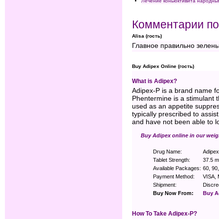
Лечение коньюктивита народны
Комментарии по
Alisa (гость)
Главное правильно зелены
Buy Adipex Online (гость)
What is Adipex?
Adipex-P is a brand name fo
Phentermine is a stimulant t
used as an appetite suppre
typically prescribed to assis
and have not been able to l
Buy Adipex online in our weigh
Drug Name:
Adipex
Tablet Strength:
37.5 
Available Packages:
60, 90,
Payment Method:
VISA,
Shipment:
Discre
Buy Now From:
Buy A
How To Take Adipex-P?