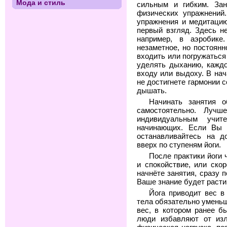
Мода и стиль
сильным и гибким. За
физических упражнений
упражнения и медитацию
первый взгляд. Здесь не
например, в аэробик
незаметное, но постоянн
входить или погружаться
уделять дыханию, кажд
входу или выдоху. В нач
не достигнете гармонии 
дышать.
Начинать занятия о
самостоятельно. Лучш
индивидуальным учи
начинающих. Если Вы к
останавливайтесь на д
вверх по ступеням йоги.
После практики йоги 
и спокойствие, или ско
начнёте занятия, сразу п
Ваше знание будет расти
Йога приводит вес в
тела обязательно умень
вес, в котором ранее б
люди избавляют от изл