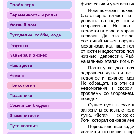
физических и умственных
Проба пера
Йога помогает повыс
Беременность и роды
благотворно влияет на
уповать на одну толь
Уютный дом
неправильно. Но она п
недостатки своего харак
Рукоделие, хобби, мода
нервов». Да, это отча
состояний может наруши
Рецепты
механизма, как наше тел
отнести и недостаток по
Карьера и бизнес
жизнью, депрессии. Раб
начальных этапах йоги, 
Наши дети
Почти у каждого во
здоровьем чуть ли не 
Ремонт
недолгое и неявное, мо
Не обращать на эти си
Психология
недомогания в скором
проблемы со здоровьем.
Праздники
порядок.
Существует тысячи ш
Семейный бюджет
затронуты основные по
луна, «йога» — союз; с
Знаменитости
йоги, которая одновремен
Путешествия
Первостепенная зада
является основной опор