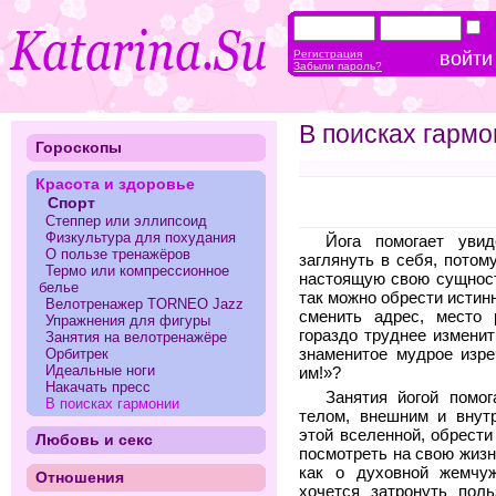
Регистрация
Забыли пароль?
В поисках гарм
Гороскопы
Красота и здоровье
Спорт
Степпер или эллипсоид
Физкультура для похудания
Йога помогает уви
О пользе тренажёров
заглянуть в себя, потом
Термо или компрессионное
настоящую свою сущност
белье
так можно обрести истин
Велотренажер TORNEO Jazz
сменить адрес, место 
Упражнения для фигуры
гораздо труднее изменит
Занятия на велотренажёре
Орбитрек
знаменитое мудрое изр
Идеальные ноги
им!»?
Накачать пресс
Занятия йогой помо
В поисках гармонии
телом, внешним и внут
этой вселенной, обрести
Любовь и секс
посмотреть на свою жизн
как о духовной жемчуж
Отношения
хочется затронуть пол