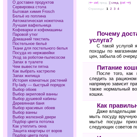
О доставке продуктов
(
<--
ctrl
) пред. ]
[ след. (
ctrl
-->
)
Сервировка стола
Страницы:
1
2
3
4
Бытовая химия Frosch
Бельё из поплина
Автоматическая ножеточка
Лучшая вафельница
Кофеварки и кофемашины
Почему дост
Паровой утюг
услуга?
Домашний текстиль
Постельное бельё
С такой услугой 
Ткани для постельного белья
походы по магазинам
Посуда из нержавейки
цен, забыла об очере
Уход за роботом-пылесосом
Запах в туалете
Питание кош
Чем вывести пятна
Как выбрать кастрюлю
После того, как
Запах жилища
следить за рационом 
История комнатных растений
напрямую зависит пра
Fly-lady — быстрый порядок
также нормальный во
Выбор обоев
кошки.
Выбор акриловой ванны
Выбор душевой кабины
Деревянная баня
Как правиль
Выбор красивых обоев
Даже владельцам 
Выбор ванны
мыть посуду вручную.
Выбор железной двери
мытьё посуды прих
Подбор цвета потолка
Как утеплить окна
следующих советов по
Защита квартиры от воров
Подбор цвета пола