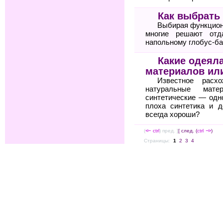
Как выбрать 
Выбирая функцион
многие решают отд
напольному глобус-ба
Какие одеял
материалов или
Известное расх
натуральные ма
синтетические — одн
плоха синтетика и 
всегда хороши?
(
<--
ctrl
) пред. ]
[ след. (
ctrl
-->
)
Страницы:
1
2
3
4